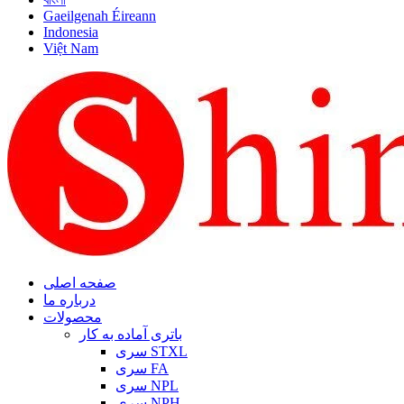
Gaeilgenah Éireann
Indonesia
Việt Nam
صفحه اصلی
درباره ما
محصولات
باتری آماده به کار
سری STXL
سری FA
سری NPL
سری NPH