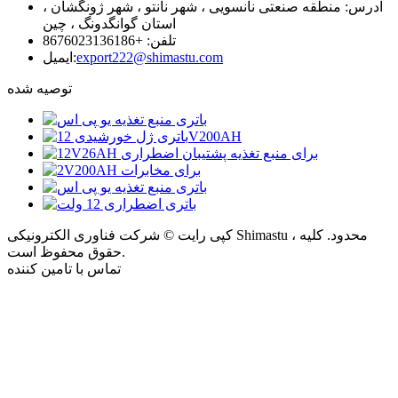
آدرس: منطقه صنعتی نانسویی ، شهر نانتو ، شهر ژونگشان ،
استان گوانگدونگ ، چین
تلفن: +8676023136186
export222@shimastu.com
ایمیل:
توصیه شده
کپی رایت © شرکت فناوری الکترونیکی Shimastu ، محدود. کلیه
حقوق محفوظ است.
تماس با تامین کننده