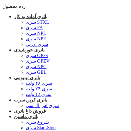
رده محصول
باتری آماده به کار
سری STXL
سری FA
سری NPL
سری NPH
سری ان پی
باتری خورشیدی
سری OPzS
سری OPZV
سری NPC
سری GEL
باتری لیتیومی
سری ۴۸ ولت
سری ۲۴ ولت
سری 12 ولت
باتری کربن سرب
سری اس ال سی
فروش داغ باتری
باتری ماشین
شروع سری
سری Start-Stop