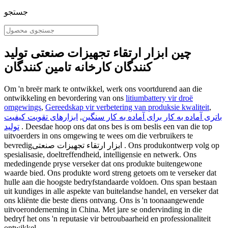
جستجو
چین ابزار ارتقاء تجهیزات صنعتی تولید
کنندگان کارخانه تامین کنندگان
Om 'n breër mark te ontwikkel, werk ons ​​voortdurend aan die
ontwikkeling en bevordering van ons
litiumbattery vir droë
omgewings
,
Gereedskap vir verbetering van produksie kwaliteit
,
باتری آماده به کار برای آماده به کار سنگین
,
ابزارهای تقویت کیفیت
. Deesdae hoop ons dat ons bes is om beslis een van die top
تولید
uitvoerders in ons omgewing te wees om die verbruikers te
bevredigابزار ارتقاء تجهیزات صنعتی . Ons produkontwerp volg op
spesialisasie, doeltreffendheid, intelligensie en netwerk. Ons
mededingende pryse verseker dat ons produkte buitengewone
waarde bied. Ons produkte word streng getoets om te verseker dat
hulle aan die hoogste bedryfstandaarde voldoen. Ons span bestaan ​​
uit kundiges in alle aspekte van buitelandse handel, en verseker dat
ons kliënte die beste diens ontvang. Ons is 'n toonaangewende
uitvoeronderneming in China. Met jare se ondervinding in die
bedryf het ons 'n reputasie vir betroubaarheid en professionaliteit
ontwikkel.