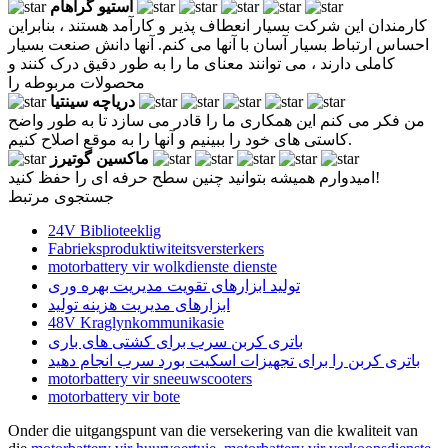
استیو گراهام
کارمندان این شرکت بسیار انعطاف پذیر و کارآمد هستند ، بنابراین
احساس ارتباط بسیار آسان با آنها می کنم. آنها دانش صنعت بسیار
کاملی دارند ، می توانند معنای ما را به طور دقیق درک کنند و
محصولات مربوطه را
دریاچه سینتیا
من فکر می کنم این همکاری ما را قادر می سازد تا به طور واضح
کاستی های خود را ببینیم و آنها را به موقع اصلاح کنیم.
ماکسین گوتیرز
امیدوارم همیشه بتوانید چنین سطح حرفه ای را حفظ کنید!
جستجوی مرتبط
24V Biblioteeklig
Fabrieksproduktiwiteitsversterkers
motorbattery vir wolkdienste dienste
تولید ابزارهای تقویت مدیریت بهره وری
ابزارهای مدیریت هزینه تولید
48V Kraglynkommunikasie
باتری کربن سرب برای کشتی های باری
باتری کربن را برای تجهیزات اسکیت بورد سرب انجام دهید
motorbattery vir sneeuwscooters
motorbattery vir bote
Onder die uitgangspunt van die versekering van die kwaliteit van