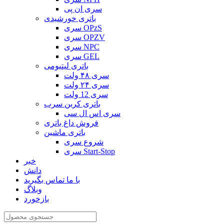
سری ان پی
باتری خورشیدی
سری OPzS
سری OPZV
سری NPC
سری GEL
باتری لیتیومی
سری ۴۸ ولت
سری ۲۴ ولت
سری 12 ولت
باتری کربن سرب
سری اس ال سی
فروش داغ باتری
باتری ماشین
شروع سری
سری Start-Stop
خبر
دانش
با ما تماس بگیرید
وبلاگ
بازخورد