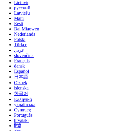
Lietuvių
русский
Latviešu
Malti
Eesti
Bai Miaowen
Nederlands
Polski
Türkçe
عربي
slovenčina
Français
dansk
Español
日本語
O'zbek
íslenska
한국어
Ελληνικά
українська
Cymraeg
Português
hrvatski
हिंदी
বাংলা