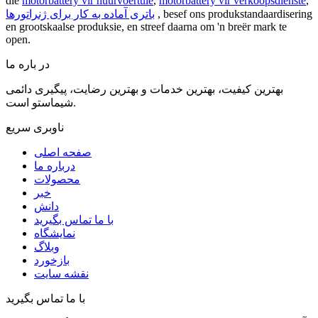
die
motorbattery vir huurvoertuie
,
motorbattery vir verkoopsdienste
,
, besef ons produkstandaardisering
باتری آماده به کار برای ژنراتورها
en grootskaalse produksie, en streef daarna om 'n breër mark te
open.
در باره ما
بهترین کیفیت، بهترین خدمات و بهترین رضایت، پیگیری دائمی
شیماستو است.
ناوبری سریع
صفحه اصلی
درباره ما
محصولات
خبر
دانش
با ما تماس بگیرید
نمایشگاه
وبلاگ
بازخورد
نقشه سایت
با ما تماس بگیرید