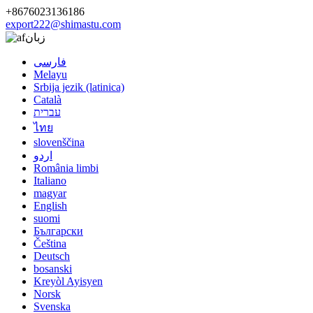
+8676023136186
export222@shimastu.com
زبان
فارسی
Melayu
Srbija jezik (latinica)
Català
עברית
ไทย
slovenščina
اردو
România limbi
Italiano
magyar
English
suomi
Български
Čeština
Deutsch
bosanski
Kreyòl Ayisyen
Norsk
Svenska