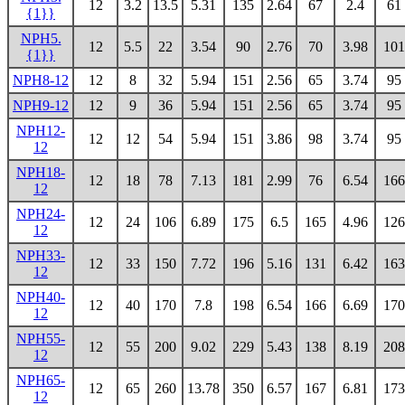
12
3.2
13.5
5.31
135
2.64
67
2.4
61
{1}}
NPH5.
12
5.5
22
3.54
90
2.76
70
3.98
101
{1}}
NPH8-12
12
8
32
5.94
151
2.56
65
3.74
95
NPH9-12
12
9
36
5.94
151
2.56
65
3.74
95
NPH12-
12
12
54
5.94
151
3.86
98
3.74
95
12
NPH18-
12
18
78
7.13
181
2.99
76
6.54
166
12
NPH24-
12
24
106
6.89
175
6.5
165
4.96
126
12
NPH33-
12
33
150
7.72
196
5.16
131
6.42
163
12
NPH40-
12
40
170
7.8
198
6.54
166
6.69
170
12
NPH55-
12
55
200
9.02
229
5.43
138
8.19
208
12
NPH65-
12
65
260
13.78
350
6.57
167
6.81
173
12