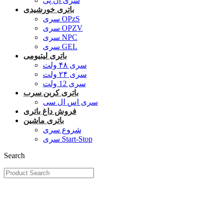
سری ان پی
باتری خورشیدی
سری OPzS
سری OPZV
سری NPC
سری GEL
باتری لیتیومی
سری ۴۸ ولت
سری ۲۴ ولت
سری 12 ولت
باتری کربن سرب
سری اس ال سی
فروش داغ باتری
باتری ماشین
شروع سری
سری Start-Stop
Search