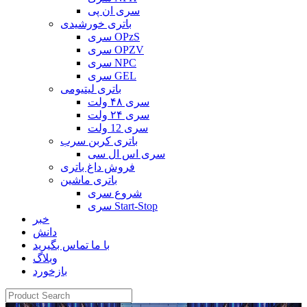
سری ان پی
باتری خورشیدی
سری OPzS
سری OPZV
سری NPC
سری GEL
باتری لیتیومی
سری ۴۸ ولت
سری ۲۴ ولت
سری 12 ولت
باتری کربن سرب
سری اس ال سی
فروش داغ باتری
باتری ماشین
شروع سری
سری Start-Stop
خبر
دانش
با ما تماس بگیرید
وبلاگ
بازخورد