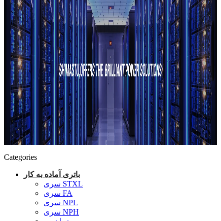
Categories
باتری آماده به کار
سری STXL
سری FA
سری NPL
سری NPH