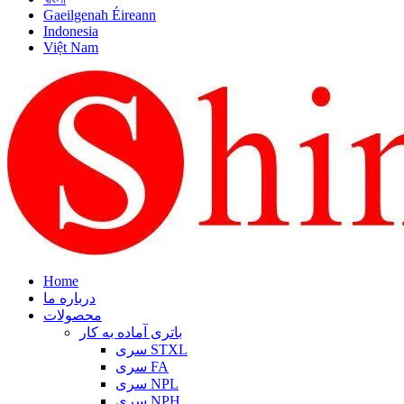
Gaeilgenah Éireann
Indonesia
Việt Nam
Home
درباره ما
محصولات
باتری آماده به کار
سری STXL
سری FA
سری NPL
سری NPH