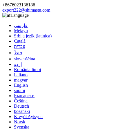
+8676023136186
export222@shimastu.com
Language
فارسی
Melayu
Srbija jezik (latinica)
Català
עברית
ไทย
slovenščina
اردو
România limbi
Italiano
magyar
English
suomi
Български
Čeština
Deutsch
bosanski
Kreyòl Ayisyen
Norsk
Svenska