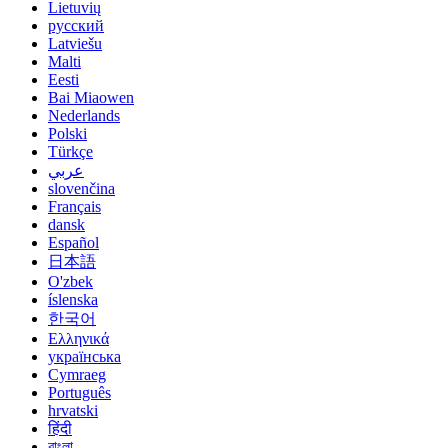
Lietuvių
русский
Latviešu
Malti
Eesti
Bai Miaowen
Nederlands
Polski
Türkçe
عربي
slovenčina
Français
dansk
Español
日本語
O'zbek
íslenska
한국어
Ελληνικά
українська
Cymraeg
Português
hrvatski
हिंदी
বাংলা