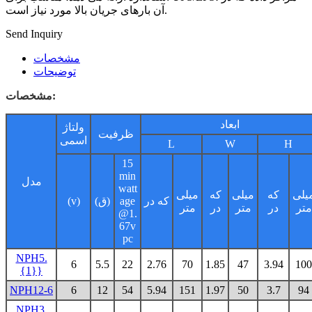
آن بارهای جریان بالا مورد نیاز است.
Send Inquiry
مشخصات
توضیحات
مشخصات:
ابعاد
ولتاژ
ظرفیت
اسمی
L
W
H
15
min
مدل
watt
یلی
که
میلی
که
میلی
که در
age
(ق)
(v)
متر
در
متر
در
متر
@1.
67v
pc
NPH5.
6
5.5
22
2.76
70
1.85
47
3.94
100
{1}}
NPH12-6
6
12
54
5.94
151
1.97
50
3.7
94
NPH3.