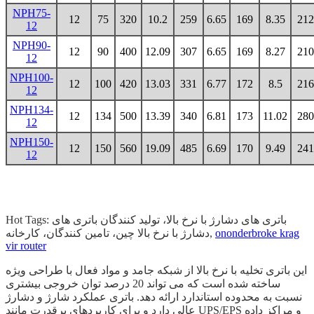
NPH75-
12
75
320
10.2
259
6.65
169
8.35
212
12
NPH90-
12
90
400
12.09
307
6.65
169
8.27
210
12
NPH100-
12
100
420
13.03
331
6.77
172
8.5
216
12
NPH134-
12
134
500
13.39
340
6.81
173
11.02
280
12
NPH150-
12
150
560
19.09
485
6.69
170
9.49
241
12
Hot Tags: باتری های دشارژ با نرخ بالا، تولید کنندگان باتری های
ononderbroke krag
دشارژ با نرخ بالا چین، تامین کنندگان، کارخانه,
vir router
این باتری تخلیه با نرخ بالا از شبکه جامد و مواد فعال با طراحی ویژه
ساخته شده است که می تواند 20 درصد توان خروجی بیشتری
نسبت به محدوده استاندارد ارائه دهد. باتری عملکرد شارژ و دشارژ
عالی دارد و برای کاربردهای پرقدرت مانند UPS/EPS و مراکز داده