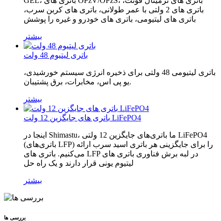
GEL، باتری های OPzV/OPzS، باتری های ترمینال فونت،
باتری های 2 ولتی با عمر طولانی، باتری های کربن سرب،
باتری های لیتیومی، باتری های خودرو و غیره را پوشش
بیشتر
باتری لیتیوم 48 ولت
باتری لیتیومی 48 ولتی برای ذخیره انرژی سیستم خورشیدی،
یو پی اس، مخابرات، برق پشتیبان.
بیشتر
باتری های جایگزین 12 ولت LiFePO4
اینجا در Shimastu، ما باتری‌های جایگزین 12 ولتی LiFePO4
(باتری‌های LFP) را برای جایگزینی هر باتری اسید سرب ارائه
می‌کنیم. باتری های LFP در لبه برش فناوری باتری های
لیتیوم یونی قرار دارند و یک راه حل
بیشتر
بررسی ها