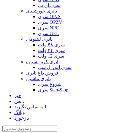
سری ان پی
باتری خورشیدی
سری OPzS
سری OPZV
سری NPC
سری GEL
باتری لیتیومی
سری ۴۸ ولت
سری ۲۴ ولت
سری 12 ولت
باتری کربن سرب
سری اس ال سی
فروش داغ باتری
باتری ماشین
شروع سری
سری Start-Stop
خبر
دانش
با ما تماس بگیرید
وبلاگ
بازخورد