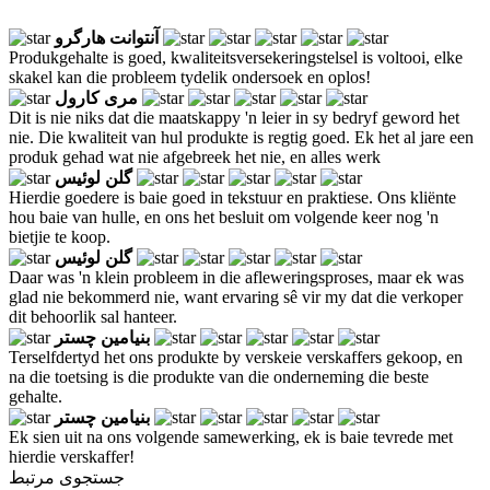
آنتوانت هارگرو
Produkgehalte is goed, kwaliteitsversekeringstelsel is voltooi, elke
skakel kan die probleem tydelik ondersoek en oplos!
مری کارول
Dit is nie niks dat die maatskappy 'n leier in sy bedryf geword het
nie. Die kwaliteit van hul produkte is regtig goed. Ek het al jare een
produk gehad wat nie afgebreek het nie, en alles werk
گلن لوئیس
Hierdie goedere is baie goed in tekstuur en praktiese. Ons kliënte
hou baie van hulle, en ons het besluit om volgende keer nog 'n
bietjie te koop.
گلن لوئیس
Daar was 'n klein probleem in die afleweringsproses, maar ek was
glad nie bekommerd nie, want ervaring sê vir my dat die verkoper
dit behoorlik sal hanteer.
بنیامین چستر
Terselfdertyd het ons produkte by verskeie verskaffers gekoop, en
na die toetsing is die produkte van die onderneming die beste
gehalte.
بنیامین چستر
Ek sien uit na ons volgende samewerking, ek is baie tevrede met
hierdie verskaffer!
جستجوی مرتبط