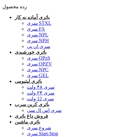
رده محصول
باتری آماده به کار
سری STXL
سری FA
سری NPL
سری NPH
سری ان پی
باتری خورشیدی
سری OPzS
سری OPZV
سری NPC
سری GEL
باتری لیتیومی
سری ۴۸ ولت
سری ۲۴ ولت
سری 12 ولت
باتری کربن سرب
سری اس ال سی
فروش داغ باتری
باتری ماشین
شروع سری
سری Start-Stop