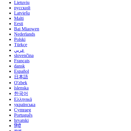
Lietuvių
русский
Latviešu
Malti
Eesti
Bai Miaowen
Nederlands
Polski
Türkçe
عربي
slovenčina
Français
dansk
Español
日本語
O'zbek
íslenska
한국어
Ελληνικά
українська
Cymraeg
Português
hrvatski
हिंदी
বাংলা