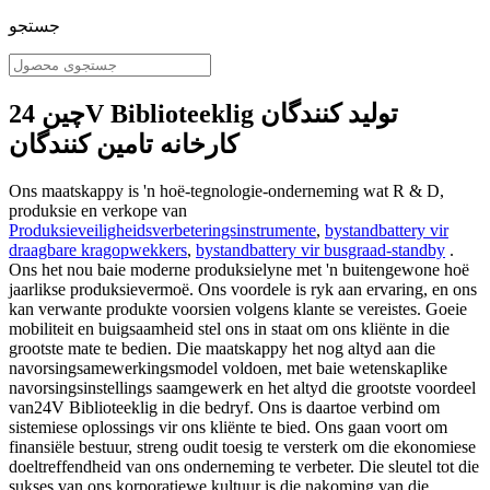
جستجو
چین 24V Biblioteeklig تولید کنندگان
کارخانه تامین کنندگان
Ons maatskappy is 'n hoë-tegnologie-onderneming wat R & D,
produksie en verkope van
Produksieveiligheidsverbeteringsinstrumente
,
bystandbattery vir
draagbare kragopwekkers
,
bystandbattery vir busgraad-standby
.
Ons het nou baie moderne produksielyne met 'n buitengewone hoë
jaarlikse produksievermoë. Ons voordele is ryk aan ervaring, en ons
kan verwante produkte voorsien volgens klante se vereistes. Goeie
mobiliteit en buigsaamheid stel ons in staat om ons kliënte in die
grootste mate te bedien. Die maatskappy het nog altyd aan die
navorsingsamewerkingsmodel voldoen, met baie wetenskaplike
navorsingsinstellings saamgewerk en het altyd die grootste voordeel
van24V Biblioteeklig in die bedryf. Ons is daartoe verbind om
sistemiese oplossings vir ons kliënte te bied. Ons gaan voort om
finansiële bestuur, streng oudit toesig te versterk om die ekonomiese
doeltreffendheid van ons onderneming te verbeter. Die sleutel tot die
sukses van ons korporatiewe kultuur is die nakoming van die