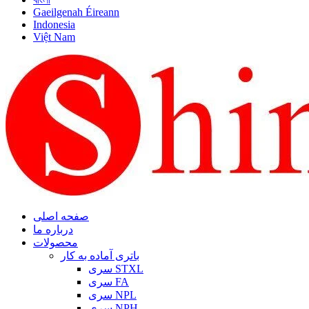
Gaeilgenah Éireann
Indonesia
Việt Nam
صفحه اصلی
درباره ما
محصولات
باتری آماده به کار
سری STXL
سری FA
سری NPL
سری NPH