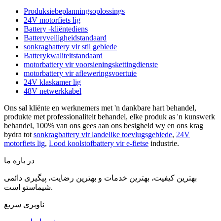
Produksiebeplanningsoplossings
24V motorfiets lig
Battery -kliëntediens
Batteryveiligheidstandaard
sonkragbattery vir stil gebiede
Batterykwaliteitstandaard
motorbattery vir voorsieningskettingdienste
motorbattery vir afleweringsvoertuie
24V klaskamer lig
48V netwerkkabel
Ons sal kliënte en werknemers met 'n dankbare hart behandel,
produkte met professionaliteit behandel, elke produk as 'n kunswerk
behandel, 100% van ons gees aan ons besigheid wy en ons krag
bydra tot
sonkragbattery vir landelike toevlugsgebiede
,
24V
motorfiets lig
,
Lood koolstofbattery vir e-fietse
industrie.
در باره ما
بهترین کیفیت، بهترین خدمات و بهترین رضایت، پیگیری دائمی
شیماستو است.
ناوبری سریع