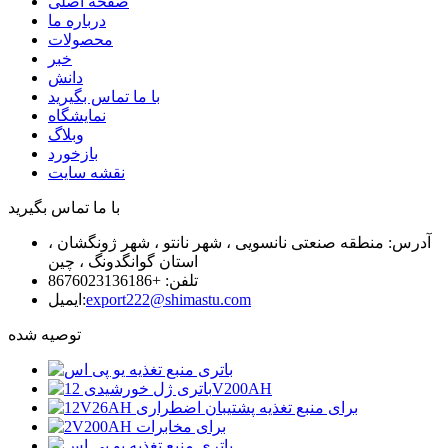
صفحه اصلی
درباره ما
محصولات
خبر
دانش
با ما تماس بگیرید
نمایشگاه
وبلاگ
بازخورد
نقشه سایت
با ما تماس بگیرید
آدرس: منطقه صنعتی نانسویی ، شهر نانتو ، شهر ژونگشان ،
استان گوانگدونگ ، چین
تلفن: +8676023136186
export222@shimastu.com
ایمیل:
توصیه شده