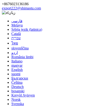
+8676023136186
export222@shimastu.com
زبان
فارسی
Melayu
Srbija jezik (latinica)
Català
עברית
ไทย
slovenščina
اردو
România limbi
Italiano
magyar
English
suomi
Български
Čeština
Deutsch
bosanski
Kreyòl Ayisyen
Norsk
Svenska