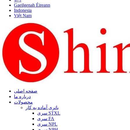
Gaeilgenah Éireann
Indonesia
Việt Nam
صفحه اصلی
درباره ما
محصولات
باتری آماده به کار
سری STXL
سری FA
سری NPL
سری NPH