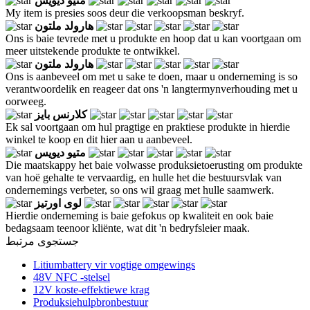
متیو دیویس
My item is presies soos deur die verkoopsman beskryf.
هارولد ملتون
Ons is baie tevrede met u produkte en hoop dat u kan voortgaan om
meer uitstekende produkte te ontwikkel.
هارولد ملتون
Ons is aanbeveel om met u sake te doen, maar u onderneming is so
verantwoordelik en reageer dat ons 'n langtermynverhouding met u
oorweeg.
کلارنس بایز
Ek sal voortgaan om hul pragtige en praktiese produkte in hierdie
winkel te koop en dit hier aan u aanbeveel.
متیو دیویس
Die maatskappy het baie volwasse produksietoerusting om produkte
van hoë gehalte te vervaardig, en hulle het die bestuursvlak van
ondernemings verbeter, so ons wil graag met hulle saamwerk.
لوی اورتیز
Hierdie onderneming is baie gefokus op kwaliteit en ook baie
bedagsaam teenoor kliënte, wat dit 'n bedryfsleier maak.
جستجوی مرتبط
Litiumbattery vir vogtige omgewings
48V NFC -stelsel
12V koste-effektiewe krag
Produksiehulpbronbestuur