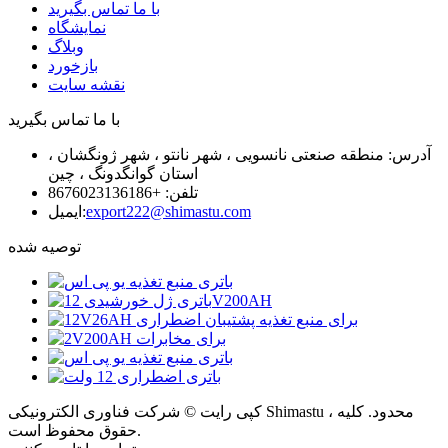
با ما تماس بگیرید
نمایشگاه
وبلاگ
بازخورد
نقشه سایت
با ما تماس بگیرید
آدرس: منطقه صنعتی نانسویی ، شهر نانتو ، شهر ژونگشان ،
استان گوانگدونگ ، چین
تلفن: +8676023136186
export222@shimastu.com
ایمیل:
توصیه شده
کپی رایت © شرکت فناوری الکترونیکی Shimastu ، محدود. کلیه
حقوق محفوظ است.