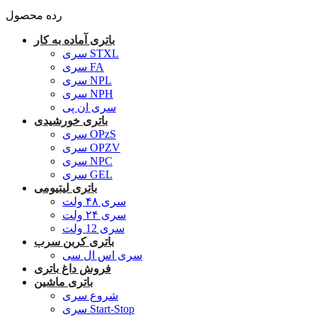
رده محصول
باتری آماده به کار
سری STXL
سری FA
سری NPL
سری NPH
سری ان پی
باتری خورشیدی
سری OPzS
سری OPZV
سری NPC
سری GEL
باتری لیتیومی
سری ۴۸ ولت
سری ۲۴ ولت
سری 12 ولت
باتری کربن سرب
سری اس ال سی
فروش داغ باتری
باتری ماشین
شروع سری
سری Start-Stop