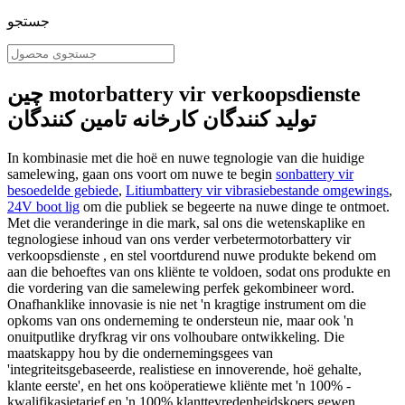
جستجو
چین motorbattery vir verkoopsdienste
تولید کنندگان کارخانه تامین کنندگان
In kombinasie met die hoë en nuwe tegnologie van die huidige
samelewing, gaan ons voort om nuwe te begin
sonbattery vir
besoedelde gebiede
,
Litiumbattery vir vibrasiebestande omgewings
,
24V boot lig
om die publiek se begeerte na nuwe dinge te ontmoet.
Met die veranderinge in die mark, sal ons die wetenskaplike en
tegnologiese inhoud van ons verder verbetermotorbattery vir
verkoopsdienste , en stel voortdurend nuwe produkte bekend om
aan die behoeftes van ons kliënte te voldoen, sodat ons produkte en
die vordering van die samelewing perfek gekombineer word.
Onafhanklike innovasie is nie net 'n kragtige instrument om die
opkoms van ons onderneming te ondersteun nie, maar ook 'n
onuitputlike dryfkrag vir ons volhoubare ontwikkeling. Die
maatskappy hou by die ondernemingsgees van
'integriteitsgebaseerde, realistiese en innoverende, hoë gehalte,
klante eerste', en het ons koöperatiewe kliënte met 'n 100% -
kwalifikasietarief en 'n 100% klanttevredenheidskoers gewen.