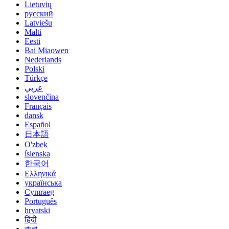
Lietuvių
русский
Latviešu
Malti
Eesti
Bai Miaowen
Nederlands
Polski
Türkçe
عربي
slovenčina
Français
dansk
Español
日本語
O'zbek
íslenska
한국어
Ελληνικά
українська
Cymraeg
Português
hrvatski
हिंदी
বাংলা