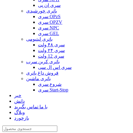
سری ان پی
باتری خورشیدی
سری OPzS
سری OPZV
سری NPC
سری GEL
باتری لیتیومی
سری ۴۸ ولت
سری ۲۴ ولت
سری 12 ولت
باتری کربن سرب
سری اس ال سی
فروش داغ باتری
باتری ماشین
شروع سری
سری Start-Stop
خبر
دانش
با ما تماس بگیرید
وبلاگ
بازخورد