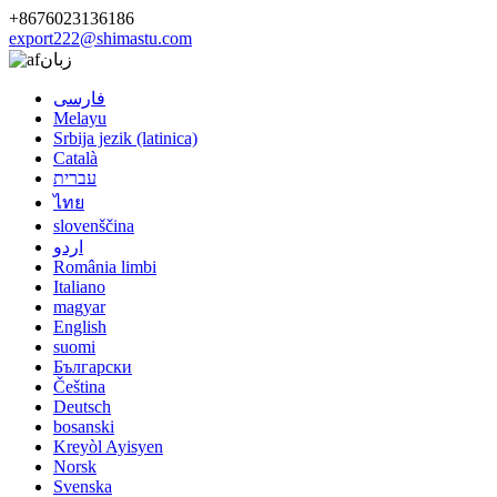
+8676023136186
export222@shimastu.com
زبان
فارسی
Melayu
Srbija jezik (latinica)
Català
עברית
ไทย
slovenščina
اردو
România limbi
Italiano
magyar
English
suomi
Български
Čeština
Deutsch
bosanski
Kreyòl Ayisyen
Norsk
Svenska