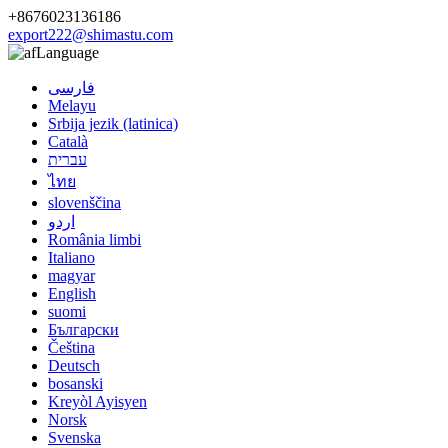
+8676023136186
export222@shimastu.com
Language
فارسی
Melayu
Srbija jezik (latinica)
Català
עברית
ไทย
slovenščina
اردو
România limbi
Italiano
magyar
English
suomi
Български
Čeština
Deutsch
bosanski
Kreyòl Ayisyen
Norsk
Svenska