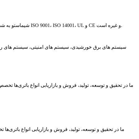
شیماستو به شدت بر روی کنترل کیفیت تمام مراحل تولید کار می کند و از عملکرد قابل اعتماد و کیفیت بالا اطمینان می دهد و این شرکت دارای گواهینامه ISO 9001، ISO 14001، UL و CE و غیره است.