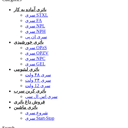
باتری آماده به کار
سری STXL
سری FA
سری NPL
سری NPH
سری ان پی
باتری خورشیدی
سری OPzS
سری OPZV
سری NPC
سری GEL
باتری لیتیومی
سری ۴۸ ولت
سری ۲۴ ولت
سری 12 ولت
باتری کربن سرب
سری اس ال سی
فروش داغ باتری
باتری ماشین
شروع سری
سری Start-Stop
Search