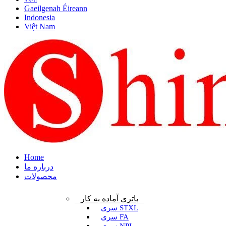
Gaeilgenah Éireann
Indonesia
Việt Nam
Home
درباره ما
محصولات
باتری آماده به کار
سری STXL
سری FA