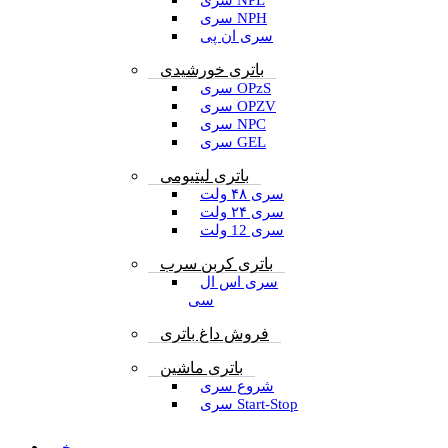
سری NPL
سری NPH
سری ان پی
باتری خورشیدی
سری OPzS
سری OPZV
سری NPC
سری GEL
باتری لیتیومی
سری ۴۸ ولت
سری ۲۴ ولت
سری 12 ولت
باتری کربن سرب
سری اس ال
سی
فروش داغ باتری
باتری ماشین
شروع سری
سری Start-Stop
خبر