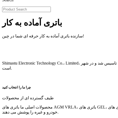
باتری آماده به کار
سازنده باتری آماده به کار حرفه ای شما در چین!
Shimastu Electronic Technology Co.، Limited، تولید کننده برتر باتری های اسید سرب و باتری های لیتیومی مهر و موم شده، در سال 2001 تاسیس شد و در شهر Zhongshan، استان گوانگدونگ، چین واقع شده
است.
چرا ما را انتخاب کنید
طیف گسترده ای از محصولات
محصولات اصلی ما باتری های AGM VRLA، باتری های GEL، باتری های OPzV/OPzS، باتری های ترمینال فونت، باتری های 2 ولتی با عمر طولانی، باتری های کربن سرب، باتری های لیتیومی، باتری های
خودرو و غیره را پوشش می دهند.