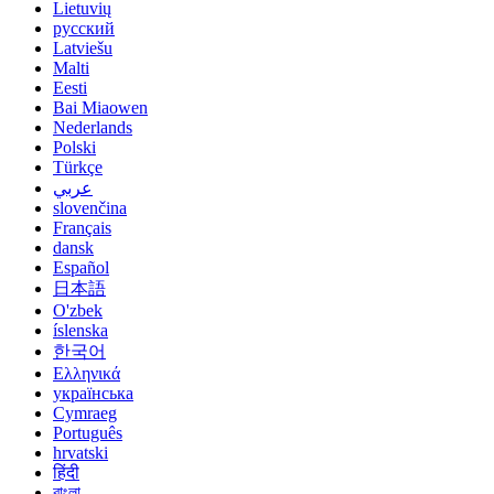
Lietuvių
русский
Latviešu
Malti
Eesti
Bai Miaowen
Nederlands
Polski
Türkçe
عربي
slovenčina
Français
dansk
Español
日本語
O'zbek
íslenska
한국어
Ελληνικά
українська
Cymraeg
Português
hrvatski
हिंदी
বাংলা