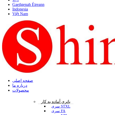
Gaeilgenah Éireann
Indonesia
Việt Nam
صفحه اصلی
درباره ما
محصولات
باتری آماده به کار
سری STXL
سری FA