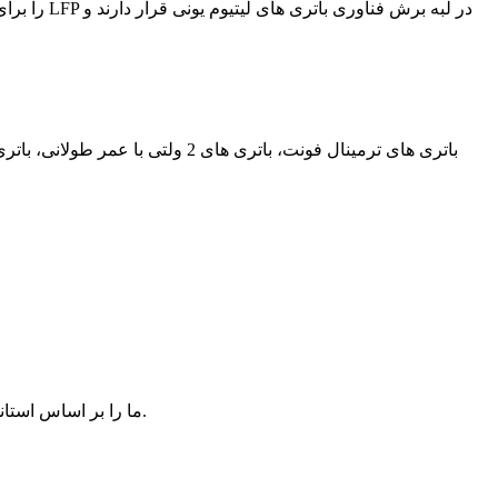
Shimastu باتری لیتیوم 24 ولت LifePO4 ما را بر اساس استانداردهای کیفیت بالا تولید می کند و اطمینان و ایمنی باتری لیتیوم 24 ولت ما را تضمین می کند.