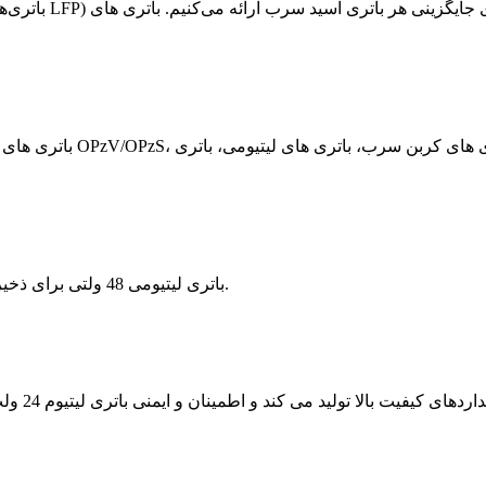
باتری لیتیومی 48 ولتی برای ذخیره انرژی سیستم خورشیدی، یو پی اس، مخابرات، برق پشتیبان.