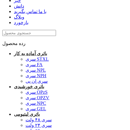
خبر
دانش
با ما تماس بگیرید
وبلاگ
بازخورد
رده محصول
باتری آماده به کار
سری STXL
سری FA
سری NPL
سری NPH
سری ان پی
باتری خورشیدی
سری OPzS
سری OPZV
سری NPC
سری GEL
باتری لیتیومی
سری ۴۸ ولت
سری ۲۴ ولت