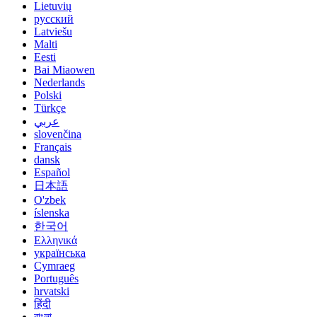
Lietuvių
русский
Latviešu
Malti
Eesti
Bai Miaowen
Nederlands
Polski
Türkçe
عربي
slovenčina
Français
dansk
Español
日本語
O'zbek
íslenska
한국어
Ελληνικά
українська
Cymraeg
Português
hrvatski
हिंदी
বাংলা