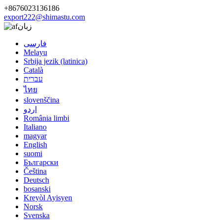
+8676023136186
export222@shimastu.com
زبان
فارسی
Melayu
Srbija jezik (latinica)
Català
עברית
ไทย
slovenščina
اردو
România limbi
Italiano
magyar
English
suomi
Български
Čeština
Deutsch
bosanski
Kreyòl Ayisyen
Norsk
Svenska