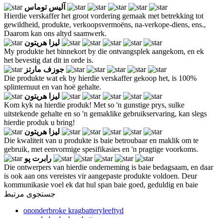
آلیس توماس
Hierdie verskaffer het groot vordering gemaak met betrekking tot
gewildheid, produkte, verkoopsvermoëns, na-verkope-diens, ens.,
Daarom kan ons altyd saamwerk.
لیزا هریتون
My produkte het binnekort by die ontvangsplek aangekom, en ek
het bevestig dat dit in orde is.
جوزف مارتز
Die produkte wat ek by hierdie verskaffer gekoop het, is 100%
splinternuut en van hoë gehalte.
لیزا هریتون
Kom kyk na hierdie produk! Met so 'n gunstige prys, sulke
uitstekende gehalte en so 'n gemaklike gebruikservaring, kan slegs
hierdie produk u bring!
لیزا هریتون
Die kwaliteit van u produkte is baie betroubaar en maklik om te
gebruik, met eenvormige spesifikasies en 'n pragtige voorkoms.
رابرت پو
Die ontwerpers van hierdie onderneming is baie bedagsaam, en daar
is ook aan ons vereistes vir aangepaste produkte voldoen. Deur
kommunikasie voel ek dat hul span baie goed, geduldig en baie
جستجوی مرتبط
ononderbroke kragbatteryleeftyd