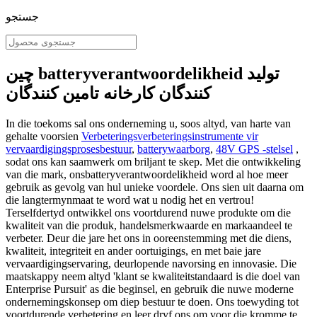
جستجو
چین batteryverantwoordelikheid تولید
کنندگان کارخانه تامین کنندگان
In die toekoms sal ons onderneming u, soos altyd, van harte van
gehalte voorsien
Verbeteringsverbeteringsinstrumente vir
vervaardigingsprosesbestuur
,
batterywaarborg
,
48V GPS -stelsel
,
sodat ons kan saamwerk om briljant te skep. Met die ontwikkeling
van die mark, onsbatteryverantwoordelikheid word al hoe meer
gebruik as gevolg van hul unieke voordele. Ons sien uit daarna om
die langtermynmaat te word wat u nodig het en vertrou!
Terselfdertyd ontwikkel ons voortdurend nuwe produkte om die
kwaliteit van die produk, handelsmerkwaarde en markaandeel te
verbeter. Deur die jare het ons in ooreenstemming met die diens,
kwaliteit, integriteit en ander oortuigings, en met baie jare
vervaardigingservaring, deurlopende navorsing en innovasie. Die
maatskappy neem altyd 'klant se kwaliteitstandaard is die doel van
Enterprise Pursuit' as die beginsel, en gebruik die nuwe moderne
ondernemingskonsep om diep bestuur te doen. Ons toewyding tot
voortdurende verbetering en leer dryf ons om voor die kromme te