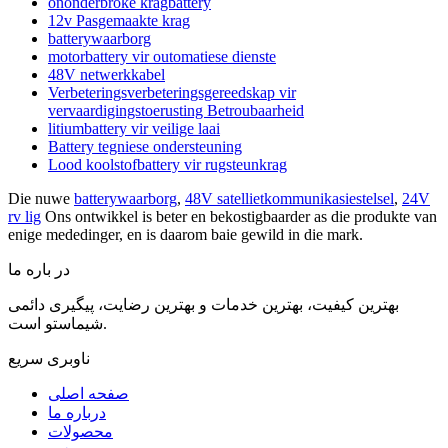
ononderbroke kragbattery
12v Pasgemaakte krag
batterywaarborg
motorbattery vir outomatiese dienste
48V netwerkkabel
Verbeteringsverbeteringsgereedskap vir
vervaardigingstoerusting Betroubaarheid
litiumbattery vir veilige laai
Battery tegniese ondersteuning
Lood koolstofbattery vir rugsteunkrag
Die nuwe
batterywaarborg
,
48V satellietkommunikasiestelsel
,
24V
rv lig
Ons ontwikkel is beter en bekostigbaarder as die produkte van
enige mededinger, en is daarom baie gewild in die mark.
در باره ما
بهترین کیفیت، بهترین خدمات و بهترین رضایت، پیگیری دائمی
شیماستو است.
ناوبری سریع
صفحه اصلی
درباره ما
محصولات