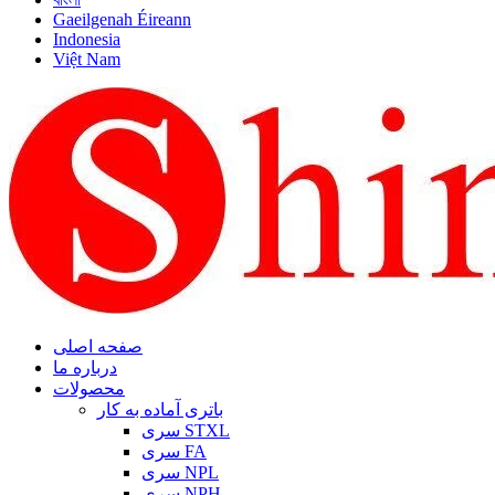
Gaeilgenah Éireann
Indonesia
Việt Nam
صفحه اصلی
درباره ما
محصولات
باتری آماده به کار
سری STXL
سری FA
سری NPL
سری NPH