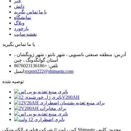
خبر
دانش
با ما تماس بگیرید
نمایشگاه
وبلاگ
بازخورد
نقشه سایت
با ما تماس بگیرید
آدرس: منطقه صنعتی نانسویی ، شهر نانتو ، شهر ژونگشان ،
استان گوانگدونگ ، چین
تلفن: +8676023136186
export222@shimastu.com
ایمیل:
توصیه شده
کپی رایت © شرکت فناوری الکترونیکی Shimastu ، محدود. کلیه