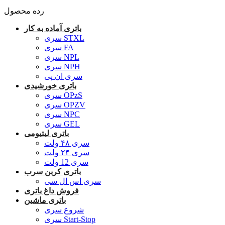
رده محصول
باتری آماده به کار
سری STXL
سری FA
سری NPL
سری NPH
سری ان پی
باتری خورشیدی
سری OPzS
سری OPZV
سری NPC
سری GEL
باتری لیتیومی
سری ۴۸ ولت
سری ۲۴ ولت
سری 12 ولت
باتری کربن سرب
سری اس ال سی
فروش داغ باتری
باتری ماشین
شروع سری
سری Start-Stop