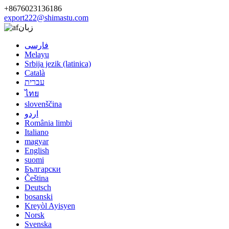
+8676023136186
export222@shimastu.com
زبان
فارسی
Melayu
Srbija jezik (latinica)
Català
עברית
ไทย
slovenščina
اردو
România limbi
Italiano
magyar
English
suomi
Български
Čeština
Deutsch
bosanski
Kreyòl Ayisyen
Norsk
Svenska