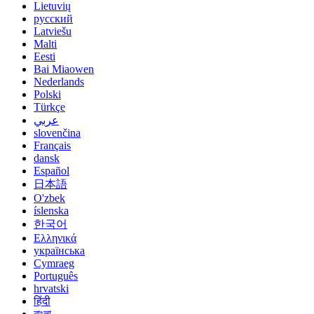
Lietuvių
русский
Latviešu
Malti
Eesti
Bai Miaowen
Nederlands
Polski
Türkçe
عربي
slovenčina
Français
dansk
Español
日本語
O'zbek
íslenska
한국어
Ελληνικά
українська
Cymraeg
Português
hrvatski
हिंदी
বাংলা