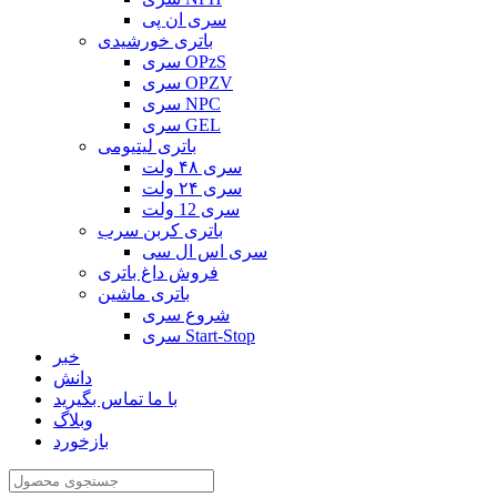
سری ان پی
باتری خورشیدی
سری OPzS
سری OPZV
سری NPC
سری GEL
باتری لیتیومی
سری ۴۸ ولت
سری ۲۴ ولت
سری 12 ولت
باتری کربن سرب
سری اس ال سی
فروش داغ باتری
باتری ماشین
شروع سری
سری Start-Stop
خبر
دانش
با ما تماس بگیرید
وبلاگ
بازخورد