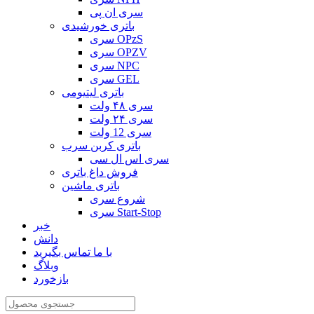
سری ان پی
باتری خورشیدی
سری OPzS
سری OPZV
سری NPC
سری GEL
باتری لیتیومی
سری ۴۸ ولت
سری ۲۴ ولت
سری 12 ولت
باتری کربن سرب
سری اس ال سی
فروش داغ باتری
باتری ماشین
شروع سری
سری Start-Stop
خبر
دانش
با ما تماس بگیرید
وبلاگ
بازخورد