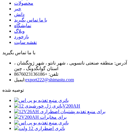
محصولات
خبر
دانش
با ما تماس بگیرید
نمایشگاه
وبلاگ
بازخورد
نقشه سایت
با ما تماس بگیرید
آدرس: منطقه صنعتی نانسویی ، شهر نانتو ، شهر ژونگشان ،
استان گوانگدونگ ، چین
تلفن: +8676023136186
export222@shimastu.com
ایمیل:
توصیه شده