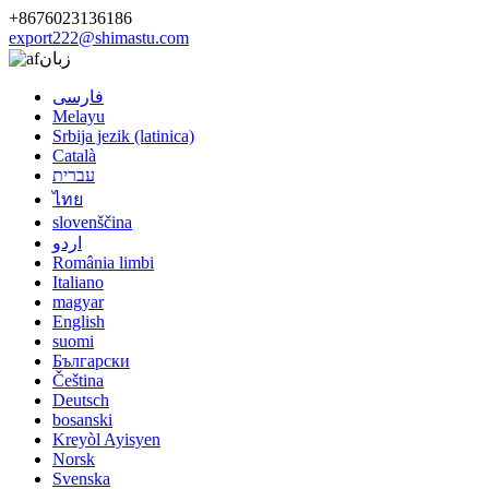
+8676023136186
export222@shimastu.com
زبان
فارسی
Melayu
Srbija jezik (latinica)
Català
עברית
ไทย
slovenščina
اردو
România limbi
Italiano
magyar
English
suomi
Български
Čeština
Deutsch
bosanski
Kreyòl Ayisyen
Norsk
Svenska