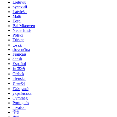
Lietuvių
русский
Latviešu
Malti
Eesti
Bai Miaowen
Nederlands
Polski
Türkçe
عربي
slovenčina
Français
dansk
Español
日本語
O'zbek
íslenska
한국어
Ελληνικά
українська
Cymraeg
Português
hrvatski
हिंदी
বাংলা