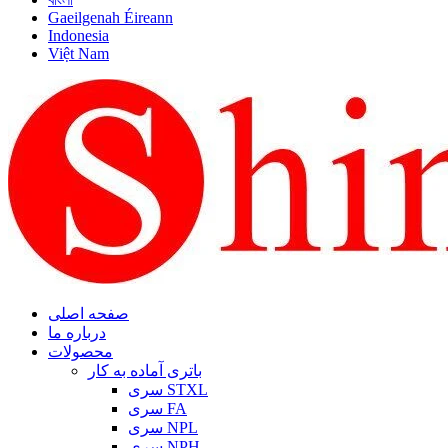
Gaeilgenah Éireann
Indonesia
Việt Nam
صفحه اصلی
درباره ما
محصولات
باتری آماده به کار
سری STXL
سری FA
سری NPL
سری NPH