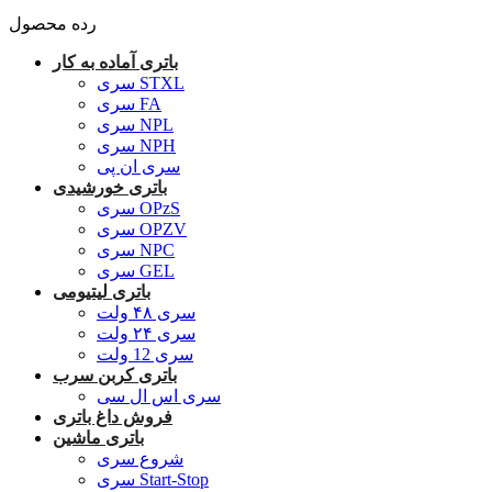
رده محصول
باتری آماده به کار
سری STXL
سری FA
سری NPL
سری NPH
سری ان پی
باتری خورشیدی
سری OPzS
سری OPZV
سری NPC
سری GEL
باتری لیتیومی
سری ۴۸ ولت
سری ۲۴ ولت
سری 12 ولت
باتری کربن سرب
سری اس ال سی
فروش داغ باتری
باتری ماشین
شروع سری
سری Start-Stop