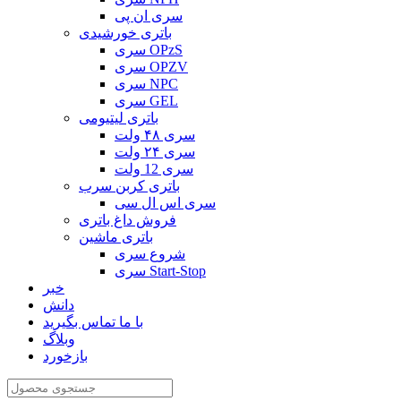
سری ان پی
باتری خورشیدی
سری OPzS
سری OPZV
سری NPC
سری GEL
باتری لیتیومی
سری ۴۸ ولت
سری ۲۴ ولت
سری 12 ولت
باتری کربن سرب
سری اس ال سی
فروش داغ باتری
باتری ماشین
شروع سری
سری Start-Stop
خبر
دانش
با ما تماس بگیرید
وبلاگ
بازخورد