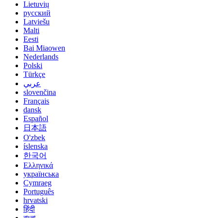
Lietuvių
русский
Latviešu
Malti
Eesti
Bai Miaowen
Nederlands
Polski
Türkçe
عربي
slovenčina
Français
dansk
Español
日本語
O'zbek
íslenska
한국어
Ελληνικά
українська
Cymraeg
Português
hrvatski
हिंदी
বাংলা