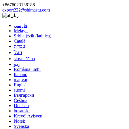
+8676023136186
export222@shimastu.com
زبان
فارسی
Melayu
Srbija jezik (latinica)
Català
עברית
ไทย
slovenščina
اردو
România limbi
Italiano
magyar
English
suomi
Български
Čeština
Deutsch
bosanski
Kreyòl Ayisyen
Norsk
Svenska