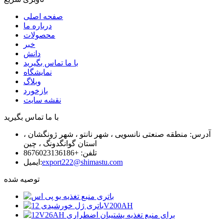
صفحه اصلی
درباره ما
محصولات
خبر
دانش
با ما تماس بگیرید
نمایشگاه
وبلاگ
بازخورد
نقشه سایت
با ما تماس بگیرید
آدرس: منطقه صنعتی نانسویی ، شهر نانتو ، شهر ژونگشان ،
استان گوانگدونگ ، چین
تلفن: +8676023136186
export222@shimastu.com
ایمیل:
توصیه شده