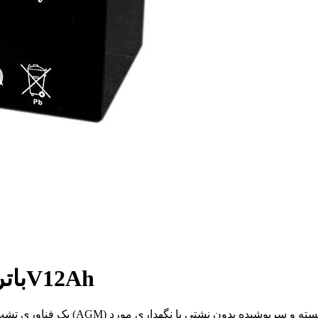
باتری سرب اسید مهر و موم شده 12V12Ah