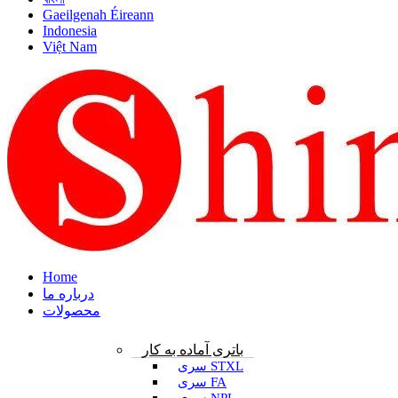
Gaeilgenah Éireann
Indonesia
Việt Nam
Home
درباره ما
محصولات
باتری آماده به کار
سری STXL
سری FA