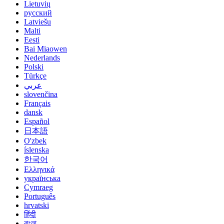
Lietuvių
русский
Latviešu
Malti
Eesti
Bai Miaowen
Nederlands
Polski
Türkçe
عربي
slovenčina
Français
dansk
Español
日本語
O'zbek
íslenska
한국어
Ελληνικά
українська
Cymraeg
Português
hrvatski
हिंदी
বাংলা