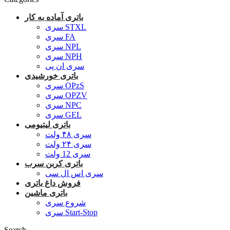
باتری آماده به کار
سری STXL
سری FA
سری NPL
سری NPH
سری ان پی
باتری خورشیدی
سری OPzS
سری OPZV
سری NPC
سری GEL
باتری لیتیومی
سری ۴۸ ولت
سری ۲۴ ولت
سری 12 ولت
باتری کربن سرب
سری اس ال سی
فروش داغ باتری
باتری ماشین
شروع سری
سری Start-Stop
Search