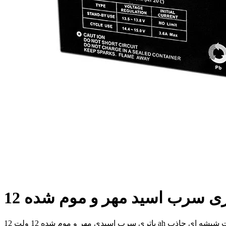
باتری سرب اسیدی مهر و موم شده 12 ولت 12 ah یک فناوری تشت شیشه ای جاذب (AGM) با طراحی تنظیم شده دریچه است که می تواند در محیط های بسته و سرپوشیده بدون نشتی یا نگهداری مورد