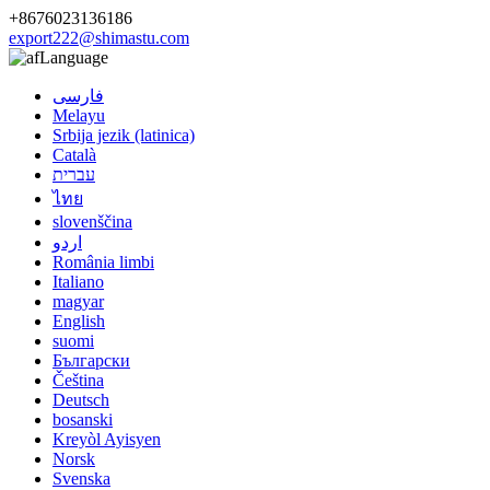
+8676023136186
export222@shimastu.com
Language
فارسی
Melayu
Srbija jezik (latinica)
Català
עברית
ไทย
slovenščina
اردو
România limbi
Italiano
magyar
English
suomi
Български
Čeština
Deutsch
bosanski
Kreyòl Ayisyen
Norsk
Svenska