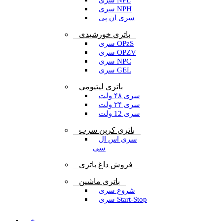
سری NPL
سری NPH
سری ان پی
باتری خورشیدی
سری OPzS
سری OPZV
سری NPC
سری GEL
باتری لیتیومی
سری ۴۸ ولت
سری ۲۴ ولت
سری 12 ولت
باتری کربن سرب
سری اس ال
سی
فروش داغ باتری
باتری ماشین
شروع سری
سری Start-Stop
خبر