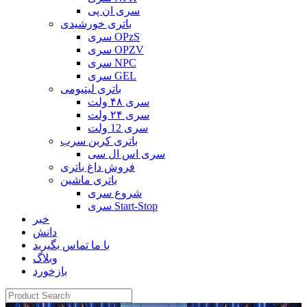
سری ان پی
باتری خورشیدی
سری OPzS
سری OPZV
سری NPC
سری GEL
باتری لیتیومی
سری ۴۸ ولت
سری ۲۴ ولت
سری 12 ولت
باتری کربن سرب
سری اس ال سی
فروش داغ باتری
باتری ماشین
شروع سری
سری Start-Stop
خبر
دانش
با ما تماس بگیرید
وبلاگ
بازخورد