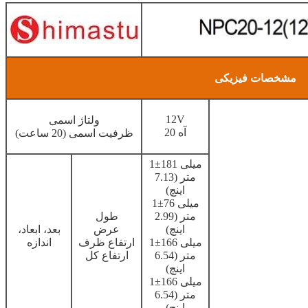
مشخصات فیزیکی
12V
ولتاژ اسمی
20 آه
ظرفیت اسمی (20 ساعت)
1±181 میلی
متر (7.13
اینچ)
1±76 میلی
متر (2.99
طول
اینچ)
عرض
بعد، ابعاد،
1±166 میلی
ارتفاع ظرف
اندازه
متر (6.54
ارتفاع کل
اینچ)
1±166 میلی
متر (6.54
اینچ)