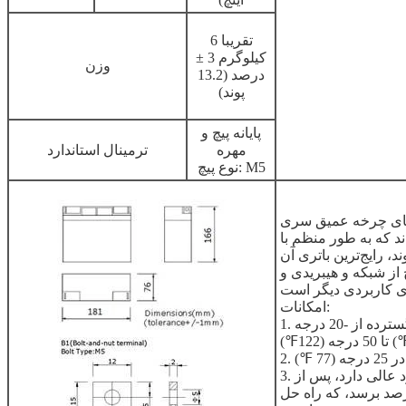
تقریبا 6
کیلوگرم 3 ±
وزن
درصد (13.2
پوند)
پایانه پیچ و
مهره
ترمینال استاندارد
نوع پیچ: M5
 عمیق سری NPC Shimastu باتری‌هایی با چرخه
د که به طور منظم با
، رایج‌ترین باتری آن
ز شبکه و هیبریدی و
امکانات:
1. محدوده دمای عملیات حفاظت شده گسترده از -20 درجه
3. باتری بدون نیاز به تعمیر و نگهداری عملکرد عالی دارد، پس از
، ذخیره آن هنوز می تواند به 65 درصد برسد، که راه حل