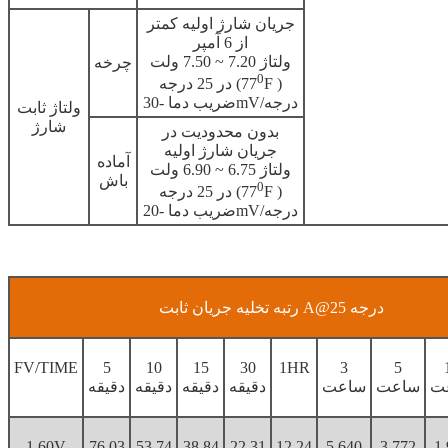
جریان شارژ اولیه کمتر
از 6 آمپر
ولتاژ 7.20 ~ 7.50 ولت
چرخه
0
F )
در 25 درجه (77
ضریب دما -30mV/درجه
ولتاژ ثابت
شارژ
بدون محدودیت در
جریان شارژ اولیه
آماده
ولتاژ 6.75 ~ 6.90 ولت
باش
0
F )
در 25 درجه (77
ضریب دما -20mV/درجه
رتبه تخلیه جریان ثابت A@25 درجه
FV/TIME
5
10
15
30
1HR
3
5
ت
ساعت
ساعت
دقیقه
دقیقه
دقیقه
دقیقه
1.60V
76.03
53.74
38.84
22.31
12.24
5.640
3.772
1