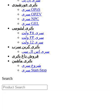
سری ان پی
باتری خورشیدی
سری OPzS
سری OPZV
سری NPC
سری GEL
باتری لیتیومی
سری ۴۸ ولت
سری ۲۴ ولت
سری 12 ولت
باتری کربن سرب
سری اس ال سی
فروش داغ باتری
باتری ماشین
شروع سری
سری Start-Stop
Search