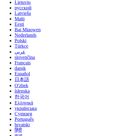
Lietuvių
русский
Latviešu
Malti
Eesti
Bai Miaowen
Nederlands
Polski
Türkçe
عربي
slovenčina
Français
dansk
Español
日本語
O'zbek
íslenska
한국어
Ελληνικά
українська
Cymraeg
Português
hrvatski
हिंदी
বাংলা