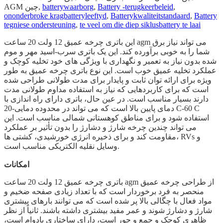
,
Battery -terugkeerbeleid
,
batterywaarborg
AGM چین,
ononderbroke kragbatteryleeftyd
,
Batterykwaliteitstandaard
,
Battery
tegniese ondersteuning
,
te veel om die diep siklusbattery te laai
این باتری چرخه عمیق 12 ولت 20 ساعت agm می تواند نیاز برق
شما را به خوبی برآورده کند. این یک باتری سرب-اسید مهر و موم
شده بدون نیاز به تعمیر و نگهداری با ویژگی های خود تخلیه کوچک و
عملکرد تخلیه عمیق خوب است. این نوع باتری چرخه عمیق به طور
ویژه برای ارائه توان ثابت و پایدار برای مدت طولانی طراحی شده
است که برای کاربردهایی که نیاز به استفاده مداوم طولانی مدت
دارند بسیار مناسب است. در عین حال، باتری دارای راه اندازی با
دمای پایین بالا است که می تواند در محدوده دمایی-20 C-60 C
استفاده شود و برای مناطق کوهستانی شمالی مناسب است. این
می تواند چندین چرخه شارژ و دشارژ را بدون تأثیر بر عملکرد
مقاومت کند و برای ذخیره انرژی خورشیدی، کشتی ها، RVs و
وسایل نقلیه الکتریکی مناسب است.
امکانات
باتری چرخه عمیق 12 ولت 20 ساعت agm از طراحی چرخه عمیق
منحصر به فرد برخوردار است که با تعداد زیادی صفحه ضخیم و
مواد فعال با چگالی بالا پر شده است که می توانند بارهای بیشتری
شارژ و دشارژ شوند و عمر مفید بیشتری داشته باشند. ثانیاً از نظر
ظاهری کوچک و جمع و جور است، دارای ساختاری بادوام است،