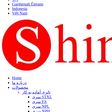
Gaeilgenah Éireann
Indonesia
Việt Nam
Home
درباره ما
محصولات
باتری آماده به کار
سری STXL
سری FA
سری NPL
سری NPH