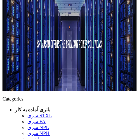
Categories
باتری آماده به کار
سری STXL
سری FA
سری NPL
سری NPH