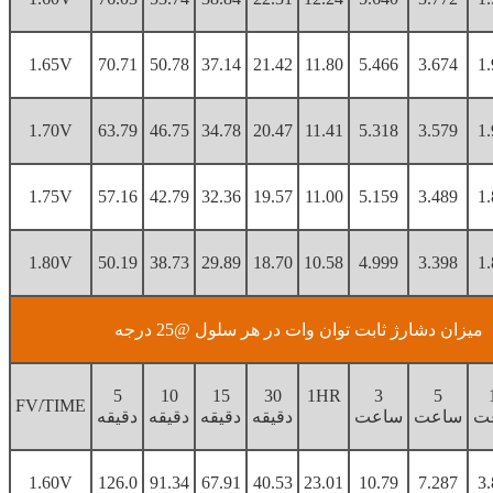
1.65V
70.71
50.78
37.14
21.42
11.80
5.466
3.674
1
1.70V
63.79
46.75
34.78
20.47
11.41
5.318
3.579
1
1.75V
57.16
42.79
32.36
19.57
11.00
5.159
3.489
1
1.80V
50.19
38.73
29.89
18.70
10.58
4.999
3.398
1
میزان دشارژ ثابت توان وات در هر سلول @25 درجه
5
10
15
30
1HR
3
5
FV/TIME
ت
ساعت
ساعت
دقیقه
دقیقه
دقیقه
دقیقه
1.60V
126.0
91.34
67.91
40.53
23.01
10.79
7.287
3