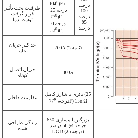
0
(104
F）
درصد
ظرفیت تحت تأثیر
25 درجه
100
قرار گرفت
0
درصد
(77
F）
توسط دما
85
0 درجه
درصد
0
(32
F）
حداکثر جریان
200A (5 ثانیه)
تخلیه
جریان اتصال
800A
کوتاه
باتری با شارژ کامل (25
مقاومت داخلی
0
F) 13mΩ
درجه، 77
بزرگتر یا مساوی 650
زندگی طراحی
چرخه @ 50 درصد
شده
DOD (25 درجه)