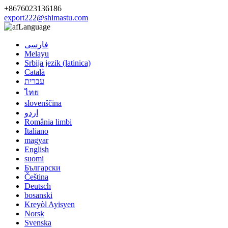
+8676023136186
export222@shimastu.com
Language
فارسی
Melayu
Srbija jezik (latinica)
Català
עברית
ไทย
slovenščina
اردو
România limbi
Italiano
magyar
English
suomi
Български
Čeština
Deutsch
bosanski
Kreyòl Ayisyen
Norsk
Svenska