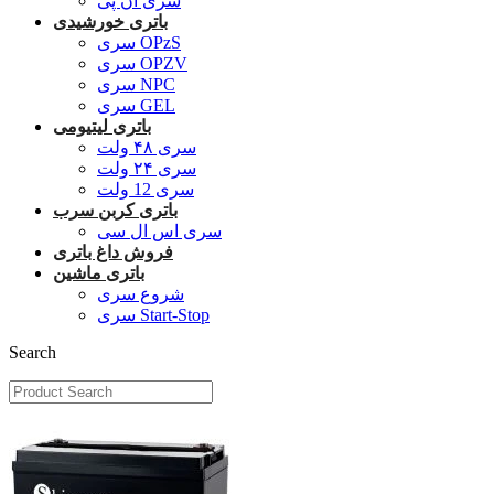
سری ان پی
باتری خورشیدی
سری OPzS
سری OPZV
سری NPC
سری GEL
باتری لیتیومی
سری ۴۸ ولت
سری ۲۴ ولت
سری 12 ولت
باتری کربن سرب
سری اس ال سی
فروش داغ باتری
باتری ماشین
شروع سری
سری Start-Stop
Search