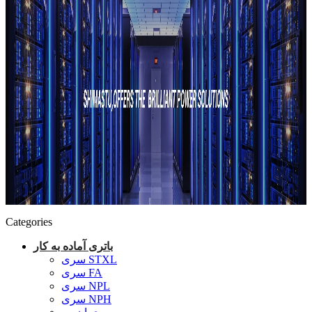
Categories
باتری آماده به کار
سری STXL
سری FA
سری NPL
سری NPH