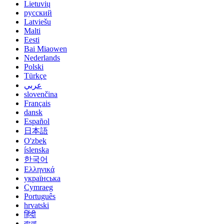
Lietuvių
русский
Latviešu
Malti
Eesti
Bai Miaowen
Nederlands
Polski
Türkçe
عربي
slovenčina
Français
dansk
Español
日本語
O'zbek
íslenska
한국어
Ελληνικά
українська
Cymraeg
Português
hrvatski
हिंदी
বাংলা