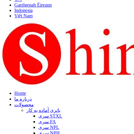
Gaeilgenah Éireann
Indonesia
Việt Nam
Home
درباره ما
محصولات
باتری آماده به کار
سری STXL
سری FA
سری NPL
سری NPH