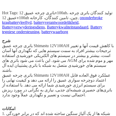
Hot Tags: باتری چرخه عمیق 12v100ah، تولید کنندگان باتری چرخه
ononderbroke
عمیق 12v100ah چین، تامین کنندگان، کارخانه,
kragbatteryleeftyd
,
batteryverantwoordelikheid
,
Batteryverwyderingsdiens
,
Batterykwaliteitstandaard
,
Battery
tegniese ondersteuning
,
batterywaarborg
شرح
باتری چرخه عمیق Shimastu 12V100AH ​​با کاهش قیمت آنها و تغییر
ترجیحات بیشتر افراد به سمت سیستم هایی که نگهداری آنها آسان
است، بیشتر و بیشتر در سیستم های الکتریکی خورشیدی استفاده
می شود. این باعث می شود باتری های AGM مهر و موم شده برای
سیستم های خورشیدی متصل به شبکه با باتری پشتیبان ایده آل
باشند.
باتری چرخه عمیق Shimastu 12V100AH ​​عملکرد فوق العاده قابل
اعتماد دوچرخه سواری عمیق را ارائه می دهد و کیفیت نهایی را
برای سیستم انرژی خورشیدی شما ارائه می دهد. با استفاده از
باتری‌های حصیری شیشه‌ای جذبی، نیازی به نگرانی در مورد ریزش
احتمالی نیست و تعمیر و نگهداری عملاً وجود ندارد.
امکانات
1. شبکه ها از یک آلیاژ سنگین ساخته شده اند که در برابر خوردگی