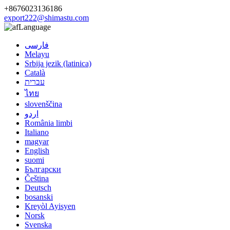
+8676023136186
export222@shimastu.com
Language
فارسی
Melayu
Srbija jezik (latinica)
Català
עברית
ไทย
slovenščina
اردو
România limbi
Italiano
magyar
English
suomi
Български
Čeština
Deutsch
bosanski
Kreyòl Ayisyen
Norsk
Svenska