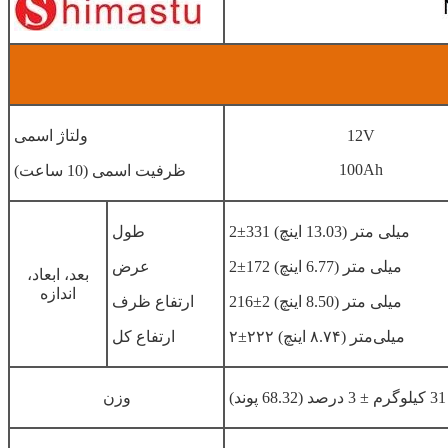
12V
ولتاژ اسمی
100Ah
ظرفیت اسمی (10 ساعت)
2±331 میلی متر (13.03 اینچ)
طول
2±172 میلی متر (6.77 اینچ)
عرض
بعد، ابعاد،
اندازه
216±2 میلی متر (8.50 اینچ)
ارتفاع ظرف
۲±۲۲۲ میلی‌متر (۸.۷۴ اینچ)
ارتفاع کل
د)
وزن