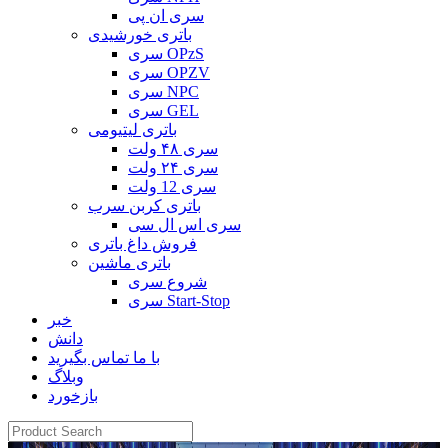
سری ان پی
باتری خورشیدی
سری OPzS
سری OPZV
سری NPC
سری GEL
باتری لیتیومی
سری ۴۸ ولت
سری ۲۴ ولت
سری 12 ولت
باتری کربن سرب
سری اس ال سی
فروش داغ باتری
باتری ماشین
شروع سری
سری Start-Stop
خبر
دانش
با ما تماس بگیرید
وبلاگ
بازخورد