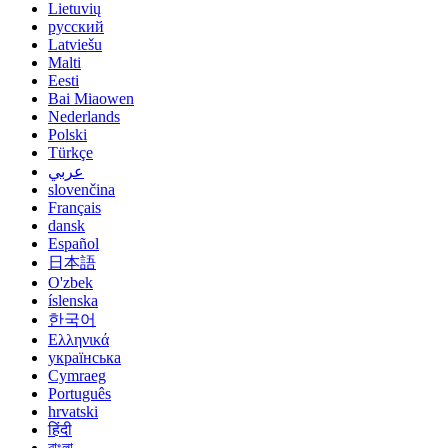
Lietuvių
русский
Latviešu
Malti
Eesti
Bai Miaowen
Nederlands
Polski
Türkçe
عربي
slovenčina
Français
dansk
Español
日本語
O'zbek
íslenska
한국어
Ελληνικά
українська
Cymraeg
Português
hrvatski
हिंदी
বাংলা