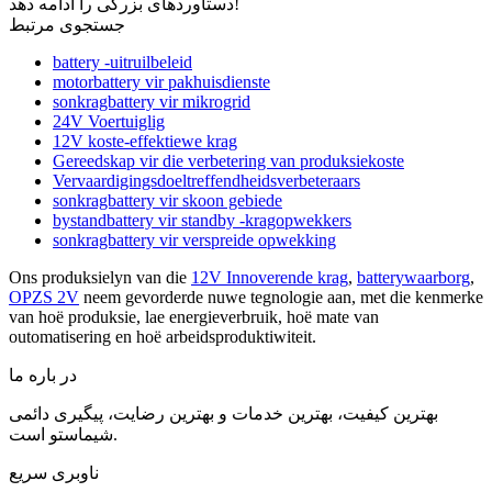
دستاوردهای بزرگی را ادامه دهد!
جستجوی مرتبط
battery -uitruilbeleid
motorbattery vir pakhuisdienste
sonkragbattery vir mikrogrid
24V Voertuiglig
12V koste-effektiewe krag
Gereedskap vir die verbetering van produksiekoste
Vervaardigingsdoeltreffendheidsverbeteraars
sonkragbattery vir skoon gebiede
bystandbattery vir standby -kragopwekkers
sonkragbattery vir verspreide opwekking
Ons produksielyn van die
12V Innoverende krag
,
batterywaarborg
,
OPZS 2V
neem gevorderde nuwe tegnologie aan, met die kenmerke
van hoë produksie, lae energieverbruik, hoë mate van
outomatisering en hoë arbeidsproduktiwiteit.
در باره ما
بهترین کیفیت، بهترین خدمات و بهترین رضایت، پیگیری دائمی
شیماستو است.
ناوبری سریع