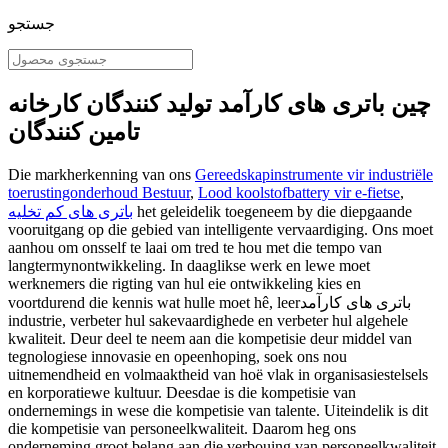
جستجو
چین باتری های کارآمد تولید کنندگان کارخانه
تامین کنندگان
Die markherkenning van ons
Gereedskapinstrumente vir industriële
toerustingonderhoud Bestuur
,
Lood koolstofbattery vir e-fietse
,
het geleidelik toegeneem by die diepgaande
باتری های کم تخلیه
vooruitgang op die gebied van intelligente vervaardiging. Ons moet
aanhou om onsself te laai om tred te hou met die tempo van
langtermynontwikkeling. In daaglikse werk en lewe moet
werknemers die rigting van hul eie ontwikkeling kies en
voortdurend die kennis wat hulle moet hê, leerباتری های کارآمد
industrie, verbeter hul sakevaardighede en verbeter hul algehele
kwaliteit. Deur deel te neem aan die kompetisie deur middel van
tegnologiese innovasie en opeenhoping, soek ons ​​nou
uitnemendheid en volmaaktheid van hoë vlak in organisasiestelsels
en korporatiewe kultuur. Deesdae is die kompetisie van
ondernemings in wese die kompetisie van talente. Uiteindelik is dit
die kompetisie van personeelkwaliteit. Daarom heg ons
onderneming groot belang aan die verbouing van personeelkwaliteit.