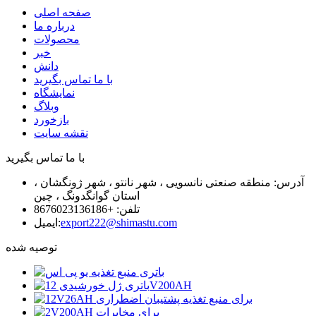
صفحه اصلی
درباره ما
محصولات
خبر
دانش
با ما تماس بگیرید
نمایشگاه
وبلاگ
بازخورد
نقشه سایت
با ما تماس بگیرید
آدرس: منطقه صنعتی نانسویی ، شهر نانتو ، شهر ژونگشان ،
استان گوانگدونگ ، چین
تلفن: +8676023136186
export222@shimastu.com
ایمیل:
توصیه شده