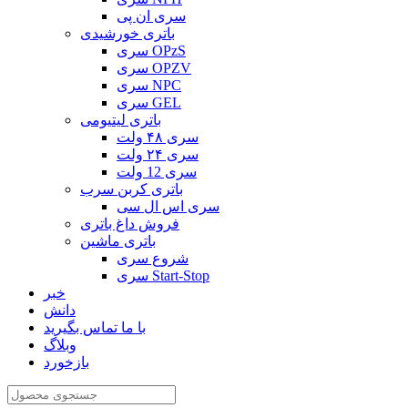
سری ان پی
باتری خورشیدی
سری OPzS
سری OPZV
سری NPC
سری GEL
باتری لیتیومی
سری ۴۸ ولت
سری ۲۴ ولت
سری 12 ولت
باتری کربن سرب
سری اس ال سی
فروش داغ باتری
باتری ماشین
شروع سری
سری Start-Stop
خبر
دانش
با ما تماس بگیرید
وبلاگ
بازخورد