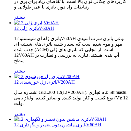
کاربردهای چگالی توان بالا است. با تقاضای زیاد برای برق در
ارتباطات راه دور، باتری با عمر طولانی و
بیشتر
باتری ژلی 12V60AH
باتری ژله ای شیمستو 12V60AH نوعی باتری سرب اسیدی
مهر و موم شده است که بسیار شبیه باتری های شیشه ای
جذب شده (AGM) است. از آنجایی که باتری های ژلی
12V60AH آب بندی هستند، نیازی به بررسی و نظارت بر
سطح
بیشتر
باتری ژل خورشیدی 12V200AH
شماره مدل: GEL200-12(12V200AH). نام تجاری: Shimastu.
نوع کسب و کار: تولید کننده و صادر کننده. ولتاژ نامی (V): 12
ولت.
بیشتر
باتری ماشین بدون تعمیر و نگهداری 12V60AH