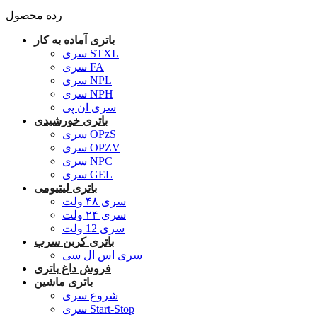
رده محصول
باتری آماده به کار
سری STXL
سری FA
سری NPL
سری NPH
سری ان پی
باتری خورشیدی
سری OPzS
سری OPZV
سری NPC
سری GEL
باتری لیتیومی
سری ۴۸ ولت
سری ۲۴ ولت
سری 12 ولت
باتری کربن سرب
سری اس ال سی
فروش داغ باتری
باتری ماشین
شروع سری
سری Start-Stop