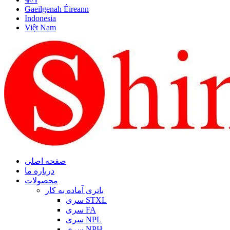
Gaeilgenah Éireann
Indonesia
Việt Nam
صفحه اصلی
درباره ما
محصولات
باتری آماده به کار
سری STXL
سری FA
سری NPL
سری NPH