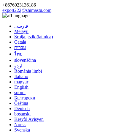
+8676023136186
export222@shimastu.com
Language
فارسی
Melayu
Srbija jezik (latinica)
Català
עברית
ไทย
slovenščina
اردو
România limbi
Italiano
magyar
English
suomi
Български
Čeština
Deutsch
bosanski
Kreyòl Ayisyen
Norsk
Svenska