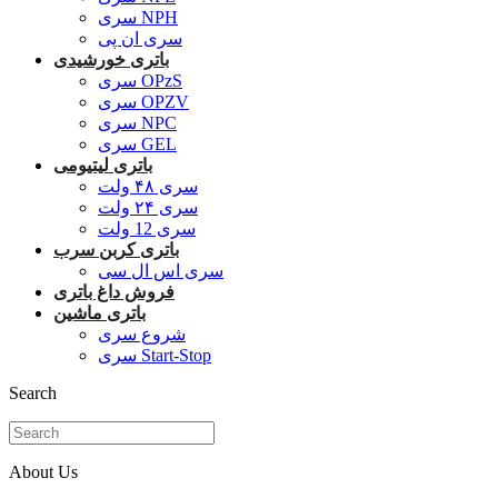
سری NPH
سری ان پی
باتری خورشیدی
سری OPzS
سری OPZV
سری NPC
سری GEL
باتری لیتیومی
سری ۴۸ ولت
سری ۲۴ ولت
سری 12 ولت
باتری کربن سرب
سری اس ال سی
فروش داغ باتری
باتری ماشین
شروع سری
سری Start-Stop
Search
About Us