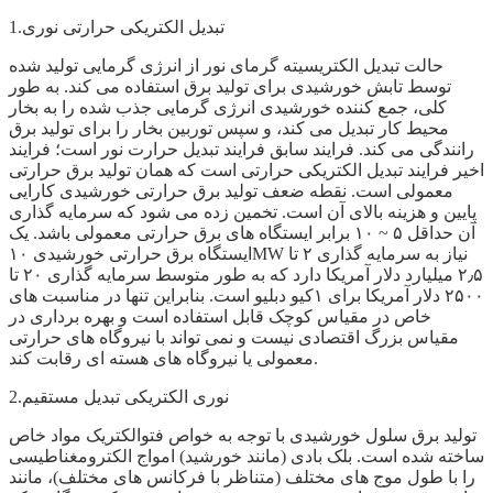
1.تبدیل الکتریکی حرارتی نوری
حالت تبدیل الکتریسیته گرمای نور از انرژی گرمایی تولید شده
توسط تابش خورشیدی برای تولید برق استفاده می کند. به طور
کلی، جمع کننده خورشیدی انرژی گرمایی جذب شده را به بخار
محیط کار تبدیل می کند، و سپس توربین بخار را برای تولید برق
رانندگی می کند. فرایند سابق فرایند تبدیل حرارت نور است؛ فرایند
اخیر فرایند تبدیل الکتریکی حرارتی است که همان تولید برق حرارتی
معمولی است. نقطه ضعف تولید برق حرارتی خورشیدی کارایی
پایین و هزینه بالای آن است. تخمین زده می شود که سرمایه گذاری
آن حداقل ۵ ~ ۱۰ برابر ایستگاه های برق حرارتی معمولی باشد. یک
ایستگاه برق حرارتی خورشیدی ۱۰MW نیاز به سرمایه گذاری ۲ تا
۲٫۵ میلیارد دلار آمریکا دارد که به طور متوسط سرمایه گذاری ۲۰ تا
۲۵۰۰ دلار آمریکا برای ۱کیو دبلیو است. بنابراین تنها در مناسبت های
خاص در مقیاس کوچک قابل استفاده است و بهره برداری در
مقیاس بزرگ اقتصادی نیست و نمی تواند با نیروگاه های حرارتی
معمولی یا نیروگاه های هسته ای رقابت کند.
2.نوری الکتریکی تبدیل مستقیم
تولید برق سلول خورشیدی با توجه به خواص فتوالکتریک مواد خاص
ساخته شده است. بلک بادی (مانند خورشید) امواج الکترومغناطیسی
را با طول موج های مختلف (متناظر با فرکانس های مختلف)، مانند