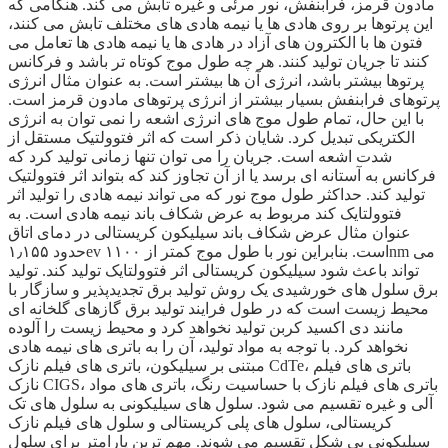
مادون قرمز، فرابنفش، نور مرئی و غیره تابش می کند. هنگامی که
این پرتوها بر روی هادی ها یا نیمه هادی های مختلف تابش می کنند،
فتون ها با الکترون های آزاد در هادی ها یا نیمه هادی ها تعامل می
کنند تا جریان تولید کنند. هر چه طول موج کوتاه تر باشد و فرکانس
پرتوها بیشتر باشد، انرژی آن ها بیشتر است. به عنوان مثال انرژی
پرتوهای فرابنفش بسیار بیشتر از انرژی پرتوهای مادون قرمز است.
با این حال، تمام طول موج های انرژی اشعه را نمی توان به انرژی
الکتریکی تبدیل کرد. شایان ذکر است که اثر فتوولتیک مستقل از
شدت اشعه است. جریان را می توان تنها زمانی تولید کرد که
فرکانس به آستانه ای برسد یا از آن تجاوز کند که بتواند اثر فتوولتیک
تولید کند. حداکثر طول موج نور که می تواند نیمه هادی را تولید اثر
فتوولتایک کند مربوط به عرض شکاف باند نیمه هادی است. به
عنوان مثال عرض شکاف باند سیلیکون کریستالی در دمای اتاق
حدود ۱٫۱۵۵ev است. بنابراین نور با طول موج کمتر از ۱۱۰۰nm می
تواند باعث شود سیلیکون کریستالی اثر فتوولتایک تولید کند. تولید
برق سلول های خورشیدی یک روش تولید برق تجدیدپذیر و سازگار با
محیط زیست است که در طول فرایند تولید برق گازهای گلخانه ای
مانند دی اکسید کربن تولید نخواهد کرد و محیط زیست را آلوده
نخواهد کرد. با توجه به مواد تولید، آن را به باتری های نیمه هادی
مبتنی بر سیلیکون، باتری های فیلم نازک CdTe، باتری های فیلم
نازک CIGS، باتری های فیلم نازک با حساسیت رنگ، باتری های مواد
آلی و غیره تقسیم می شود. سلول های سیلیکونی به سلول های تک
کریستالی، سلول های پلی کریستالی و سلول های فیلم نازک
سیلیکونی بی شکل تقسیم می شوند. مهم ترین پارامتر برای سلول