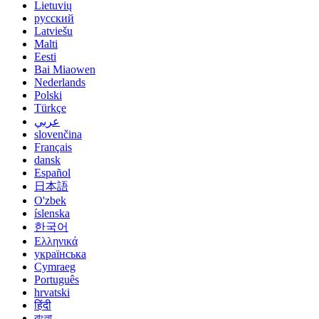
Lietuvių
русский
Latviešu
Malti
Eesti
Bai Miaowen
Nederlands
Polski
Türkçe
عربي
slovenčina
Français
dansk
Español
日本語
O'zbek
íslenska
한국어
Ελληνικά
українська
Cymraeg
Português
hrvatski
हिंदी
বাংলা