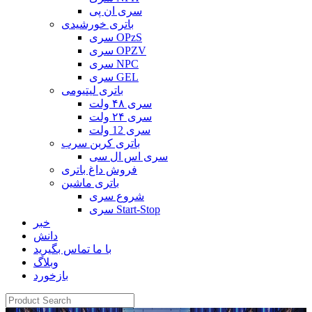
سری ان پی
باتری خورشیدی
سری OPzS
سری OPZV
سری NPC
سری GEL
باتری لیتیومی
سری ۴۸ ولت
سری ۲۴ ولت
سری 12 ولت
باتری کربن سرب
سری اس ال سی
فروش داغ باتری
باتری ماشین
شروع سری
سری Start-Stop
خبر
دانش
با ما تماس بگیرید
وبلاگ
بازخورد