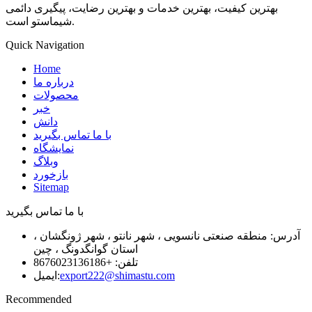
بهترین کیفیت، بهترین خدمات و بهترین رضایت، پیگیری دائمی
شیماستو است.
Quick Navigation
Home
درباره ما
محصولات
خبر
دانش
با ما تماس بگیرید
نمایشگاه
وبلاگ
بازخورد
Sitemap
با ما تماس بگیرید
آدرس: منطقه صنعتی نانسویی ، شهر نانتو ، شهر ژونگشان ،
استان گوانگدونگ ، چین
تلفن: +8676023136186
export222@shimastu.com
ایمیل:
Recommended