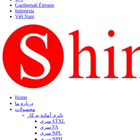
Gaeilgenah Éireann
Indonesia
Việt Nam
Home
درباره ما
محصولات
باتری آماده به کار
سری STXL
سری FA
سری NPL
سری NPH