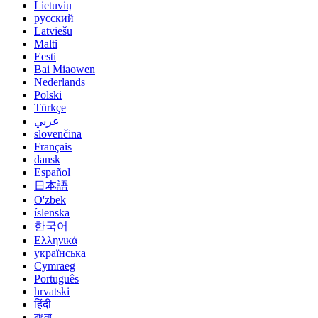
Lietuvių
русский
Latviešu
Malti
Eesti
Bai Miaowen
Nederlands
Polski
Türkçe
عربي
slovenčina
Français
dansk
Español
日本語
O'zbek
íslenska
한국어
Ελληνικά
українська
Cymraeg
Português
hrvatski
हिंदी
বাংলা