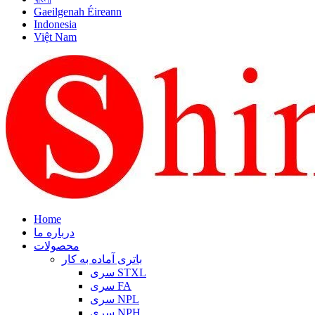
Gaeilgenah Éireann
Indonesia
Việt Nam
Home
درباره ما
محصولات
باتری آماده به کار
سری STXL
سری FA
سری NPL
سری NPH