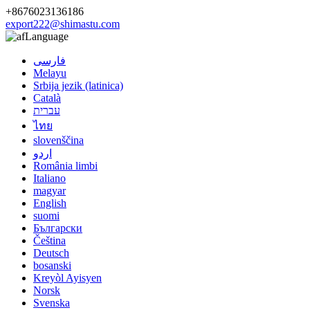
+8676023136186
export222@shimastu.com
Language
فارسی
Melayu
Srbija jezik (latinica)
Català
עברית
ไทย
slovenščina
اردو
România limbi
Italiano
magyar
English
suomi
Български
Čeština
Deutsch
bosanski
Kreyòl Ayisyen
Norsk
Svenska