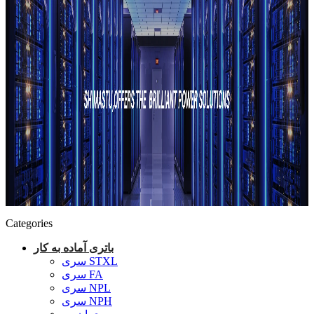
Categories
باتری آماده به کار
سری STXL
سری FA
سری NPL
سری NPH