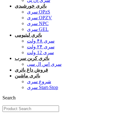
سری ان پی
باتری خورشیدی
سری OPzS
سری OPZV
سری NPC
سری GEL
باتری لیتیومی
سری ۴۸ ولت
سری ۲۴ ولت
سری 12 ولت
باتری کربن سرب
سری اس ال سی
فروش داغ باتری
باتری ماشین
شروع سری
سری Start-Stop
Search