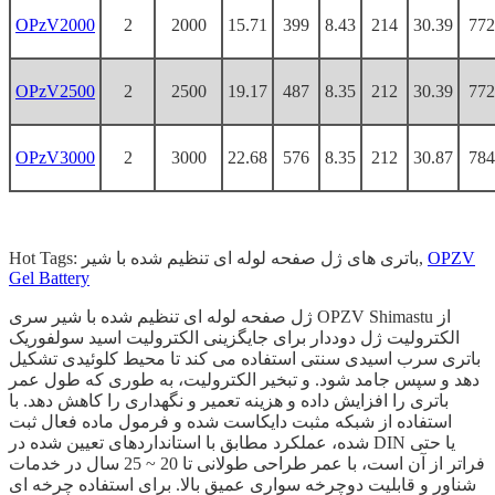
OPzV2000
2
2000
15.71
399
8.43
214
30.39
772
OPzV2500
2
2500
19.17
487
8.35
212
30.39
772
OPzV3000
2
3000
22.68
576
8.35
212
30.87
784
OPZV
Hot Tags: باتری های ژل صفحه لوله ای تنظیم شده با شیر,
Gel Battery
ژل صفحه لوله ای تنظیم شده با شیر سری OPZV Shimastu از
الکترولیت ژل دوددار برای جایگزینی الکترولیت اسید سولفوریک
باتری سرب اسیدی سنتی استفاده می کند تا محیط کلوئیدی تشکیل
دهد و سپس جامد شود. و تبخیر الکترولیت، به طوری که طول عمر
باتری را افزایش داده و هزینه تعمیر و نگهداری را کاهش دهد. با
استفاده از شبکه مثبت دایکاست شده و فرمول ماده فعال ثبت
شده، عملکرد مطابق با استانداردهای تعیین شده در DIN یا حتی
فراتر از آن است، با عمر طراحی طولانی تا 20 ~ 25 سال در خدمات
شناور و قابلیت دوچرخه سواری عمیق بالا. برای استفاده چرخه ای