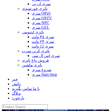
سری ان پی
باتری خورشیدی
سری OPzS
سری OPZV
سری NPC
سری GEL
باتری لیتیومی
سری ۴۸ ولت
سری ۲۴ ولت
سری 12 ولت
باتری کربن سرب
سری اس ال سی
فروش داغ باتری
باتری ماشین
شروع سری
سری Start-Stop
خبر
دانش
با ما تماس بگیرید
وبلاگ
بازخورد