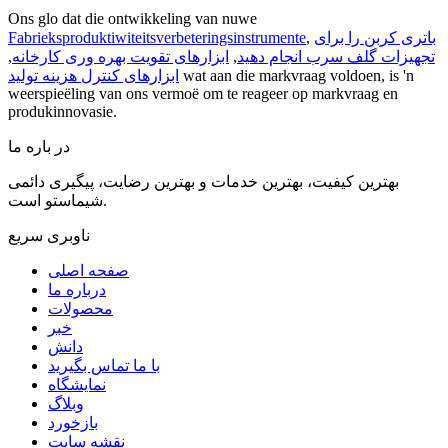
Ons glo dat die ontwikkeling van nuwe
باتری کربن را برای
,
Fabrieksproduktiwiteitsverbeteringsinstrumente
تجهیزات گلف سرب انجام دهید
,
ابزارهای تقویت بهره وری کارخانه
,
wat aan die markvraag voldoen, is 'n
ابزارهای کنترل هزینه تولید
weerspieëling van ons vermoë om te reageer op markvraag en
produkinnovasie.
در باره ما
بهترین کیفیت، بهترین خدمات و بهترین رضایت، پیگیری دائمی
شیماستو است.
ناوبری سریع
صفحه اصلی
درباره ما
محصولات
خبر
دانش
با ما تماس بگیرید
نمایشگاه
وبلاگ
بازخورد
نقشه سایت