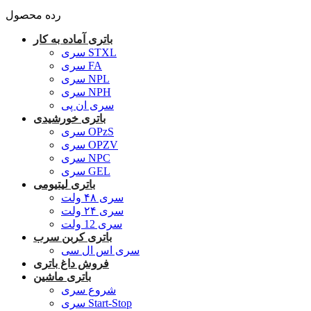
رده محصول
باتری آماده به کار
سری STXL
سری FA
سری NPL
سری NPH
سری ان پی
باتری خورشیدی
سری OPzS
سری OPZV
سری NPC
سری GEL
باتری لیتیومی
سری ۴۸ ولت
سری ۲۴ ولت
سری 12 ولت
باتری کربن سرب
سری اس ال سی
فروش داغ باتری
باتری ماشین
شروع سری
سری Start-Stop