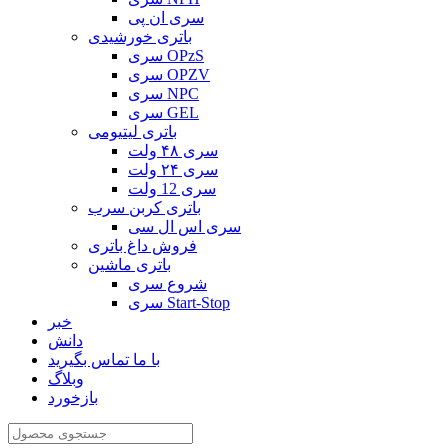
سری ان پی
باتری خورشیدی
سری OPzS
سری OPZV
سری NPC
سری GEL
باتری لیتیومی
سری ۴۸ ولت
سری ۲۴ ولت
سری 12 ولت
باتری کربن سرب
سری اس ال سی
فروش داغ باتری
باتری ماشین
شروع سری
سری Start-Stop
خبر
دانش
با ما تماس بگیرید
وبلاگ
بازخورد