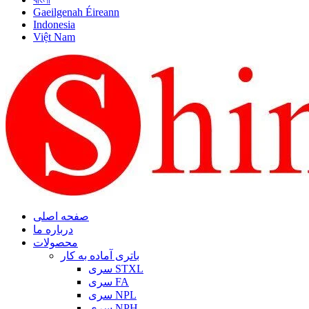
Gaeilgenah Éireann
Indonesia
Việt Nam
صفحه اصلی
درباره ما
محصولات
باتری آماده به کار
سری STXL
سری FA
سری NPL
سری NPH