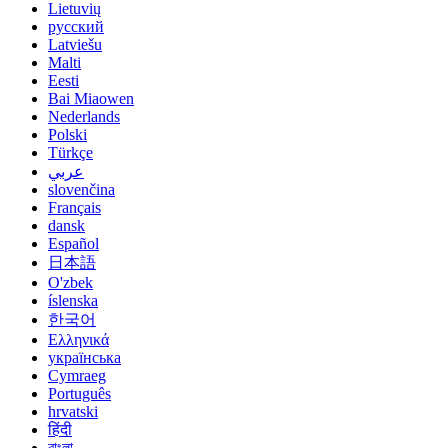
Lietuvių
русский
Latviešu
Malti
Eesti
Bai Miaowen
Nederlands
Polski
Türkçe
عربي
slovenčina
Français
dansk
Español
日本語
O'zbek
íslenska
한국어
Ελληνικά
українська
Cymraeg
Português
hrvatski
हिंदी
বাংলা