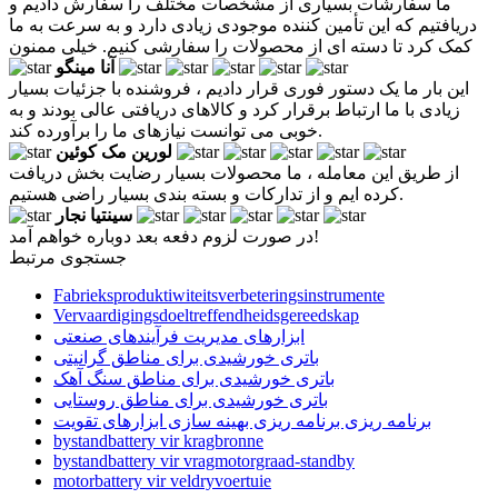
ما سفارشات بسیاری از مشخصات مختلف را سفارش دادیم و
دریافتیم که این تأمین کننده موجودی زیادی دارد و به سرعت به ما
کمک کرد تا دسته ای از محصولات را سفارشی کنیم. خیلی ممنون
آنا مینگو
این بار ما یک دستور فوری قرار دادیم ، فروشنده با جزئیات بسیار
زیادی با ما ارتباط برقرار کرد و کالاهای دریافتی عالی بودند و به
خوبی می توانست نیازهای ما را برآورده کند.
لورین مک کوئین
از طریق این معامله ، ما محصولات بسیار رضایت بخش دریافت
کرده ایم و از تدارکات و بسته بندی بسیار راضی هستیم.
سینتیا نجار
در صورت لزوم دفعه بعد دوباره خواهم آمد!
جستجوی مرتبط
Fabrieksproduktiwiteitsverbeteringsinstrumente
Vervaardigingsdoeltreffendheidsgereedskap
ابزارهای مدیریت فرآیندهای صنعتی
باتری خورشیدی برای مناطق گرانیتی
باتری خورشیدی برای مناطق سنگ آهک
باتری خورشیدی برای مناطق روستایی
برنامه ریزی برنامه ریزی بهینه سازی ابزارهای تقویت
bystandbattery vir kragbronne
bystandbattery vir vragmotorgraad-standby
motorbattery vir veldryvoertuie