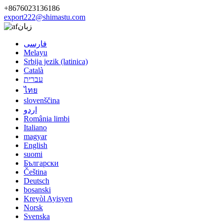
+8676023136186
export222@shimastu.com
زبان
فارسی
Melayu
Srbija jezik (latinica)
Català
עברית
ไทย
slovenščina
اردو
România limbi
Italiano
magyar
English
suomi
Български
Čeština
Deutsch
bosanski
Kreyòl Ayisyen
Norsk
Svenska