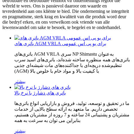
betroubare en betroubare vennoot vir ondernemings regoor die
wêreld te wees. Ons is passievol daaroor om waarde en
tevredenheid aan ons kliënte te bied. Die onderneming se integriteit
en pragmatisme, sterk krag en kwaliteit van die produk word deur
die bedryf erken, en ons verwelkom ook vriende van alle
lewenswandel om sake te besoek, te begelei en te onderhandel.
باتری های AGM VRLA برای یو پی اس عمومی
باتری‌های AGM VRLA سری NP Shimastu به‌عنوان
باتری‌های همه منظوره ساخته شده‌اند، باتری‌های اسید سرب
تنظیم‌شده دریچه‌ای با جداکننده‌های مات شیشه‌ای جذبی
(AGM) با کیفیت بالا و مواد خام با خلوص بالا
بیشتر
باتری های دشارژ با نرخ بالا
ما در تحقیق و توسعه، تولید، فروش و بازاریابی انواع باتری‌ها
تخصص داریم. ما متعهد به ارائه سطح بالایی از خدمات
مشتریان و پشتیبانی 24 ساعته و 7 روزه از مشتریان هستیم،
بنابراین می توان به سرعت به همه
بیشتر