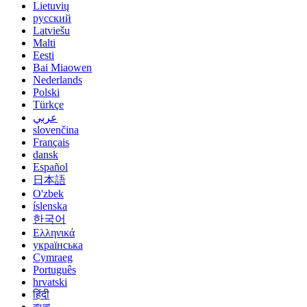
Lietuvių
русский
Latviešu
Malti
Eesti
Bai Miaowen
Nederlands
Polski
Türkçe
عربي
slovenčina
Français
dansk
Español
日本語
O'zbek
íslenska
한국어
Ελληνικά
українська
Cymraeg
Português
hrvatski
हिंदी
বাংলা