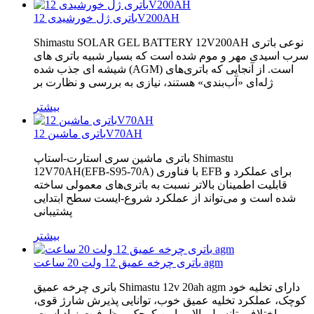
باتری ژل خورشیدی 12V200AH
Shimastu SOLAR GEL BATTERY 12V200AH نوعی باتری
سرب اسیدی مهر و موم شده است که بسیار شبیه باتری های
شیشه ای جذب شده (AGM) است. از آنجایی که باتری‌های
ژله‌ای «آب‌بندی» هستند، نیازی به بررسی و نظارت بر
بیشتر
باتری ماشین 12V70AH
باتری ماشین سری استارت-استاپ Shimastu
12V70AH(EFB-S95-70A) با فناوری EFB برای عملکرد و
قابلیت اطمینان بالاتر نسبت به باتری‌های معمولی ساخته
شده است و می‌تواند از عملکرد شروع-ایست سطح ابتدایی
پشتیبانی
بیشتر
باتری چرخه عمیق 12 ولت 20 ساعت agm
باتری چرخه عمیق Shimastu 12v 20ah agm دارای تخلیه خود
کوچک، عملکرد تخلیه عمیق خوب، توانایی پذیرش شارژ قوی،
اختلاف پتانسیل بالا و پایین کوچک و ظرفیت زیاد است.