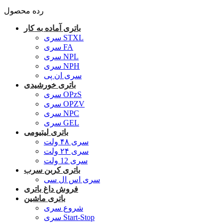
رده محصول
باتری آماده به کار
سری STXL
سری FA
سری NPL
سری NPH
سری ان پی
باتری خورشیدی
سری OPzS
سری OPZV
سری NPC
سری GEL
باتری لیتیومی
سری ۴۸ ولت
سری ۲۴ ولت
سری 12 ولت
باتری کربن سرب
سری اس ال سی
فروش داغ باتری
باتری ماشین
شروع سری
سری Start-Stop