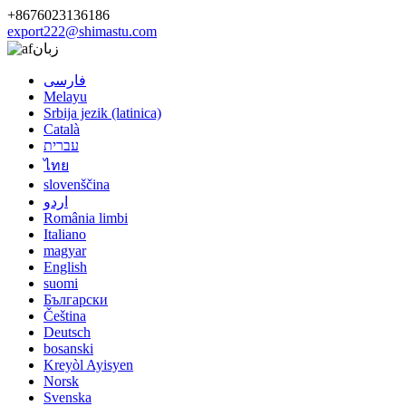
+8676023136186
export222@shimastu.com
زبان
فارسی
Melayu
Srbija jezik (latinica)
Català
עברית
ไทย
slovenščina
اردو
România limbi
Italiano
magyar
English
suomi
Български
Čeština
Deutsch
bosanski
Kreyòl Ayisyen
Norsk
Svenska