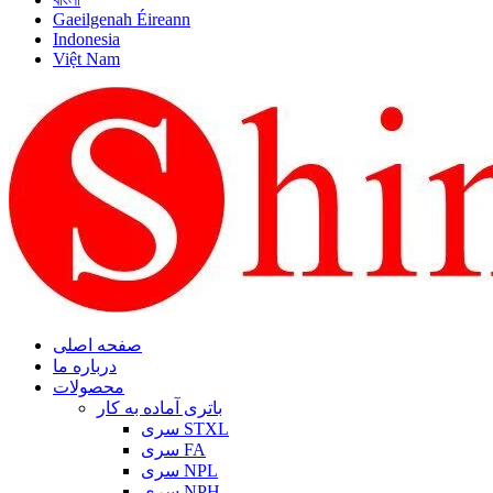
Gaeilgenah Éireann
Indonesia
Việt Nam
صفحه اصلی
درباره ما
محصولات
باتری آماده به کار
سری STXL
سری FA
سری NPL
سری NPH