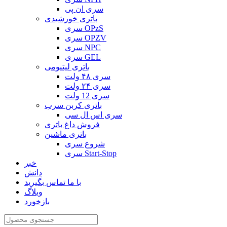
سری ان پی
باتری خورشیدی
سری OPzS
سری OPZV
سری NPC
سری GEL
باتری لیتیومی
سری ۴۸ ولت
سری ۲۴ ولت
سری 12 ولت
باتری کربن سرب
سری اس ال سی
فروش داغ باتری
باتری ماشین
شروع سری
سری Start-Stop
خبر
دانش
با ما تماس بگیرید
وبلاگ
بازخورد