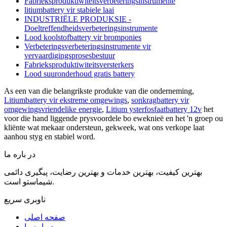
Fabrieksproduktiwiteitsverbeteringsinstrumente
litiumbattery vir stabiele laai
INDUSTRIËLE PRODUKSIE -
Doeltreffendheidsverbeteringsinstrumente
Lood koolstofbattery vir bromponies
Verbeteringsverbeteringsinstrumente vir
vervaardigingsprosesbestuur
Fabrieksproduktiwiteitsversterkers
Lood suuronderhoud gratis battery
As een van die belangrikste produkte van die onderneming,
Litiumbattery vir ekstreme omgewings
,
sonkragbattery vir
omgewingsvriendelike energie
,
Litium ysterfosfaatbattery 12v
het
voor die hand liggende prysvoordele bo eweknieë en het 'n groep ou
kliënte wat mekaar ondersteun, gekweek, wat ons verkope laat
aanhou styg en stabiel word.
در باره ما
بهترین کیفیت، بهترین خدمات و بهترین رضایت، پیگیری دائمی
شیماستو است.
ناوبری سریع
صفحه اصلی
درباره ما