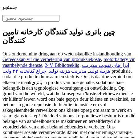
جستجو
چین باتری تولید کنندگان کارخانه تامین
کنندگان
Ons onderneming dring aan op wetenskaplike instandhouding van
Gereedskap vir die verbetering van produksiekoste
,
motorbattery vir
ابزارهای تقویت مدیریت
,
24V Biblioteeklig
,
vaartbelynde dienste
produksie,
هزینه تولید
,
مدیریت هزینه تولید
,
چراغ کتابخانه ۲۴ ولت
sodat die produkte duursaam en sterk is. Ons is daartoe verbind om
elkeen te maakباتری 'n produk van hoë gehalte, sodat ons baie
belangrik is aan tegnologiese vooruitgang en ontwikkeling. Op
grond van die wêreld, wat die konsep van 'koste-effektiewe dienste
vir kliënte' lewer, word ons baie geprys deur kliënte en eweknieë, en
het ons 'n goeie reputasie. In hierdie finansiële era vol
sakegeleenthede verwelkom ons kliënte opreg om saam te werk en
saam glans te skep! Die doel van ons korporatiewe bestuur is om die
belange van aandeelhouers te maksimeer en terselfdertyd die
voordeelvlak van ander belanghebbendes te verbeter. Ons
kombineer sosiale verantwoordelikheid met ondernemingsstrategie,
en vervul aktief sosiale verantwoordelikheid terwyl die onderneming