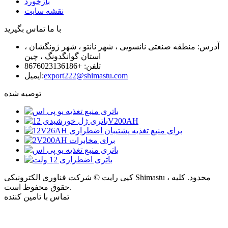
بازخورد
نقشه سایت
با ما تماس بگیرید
آدرس: منطقه صنعتی نانسویی ، شهر نانتو ، شهر ژونگشان ،
استان گوانگدونگ ، چین
تلفن: +8676023136186
export222@shimastu.com
ایمیل:
توصیه شده
کپی رایت © شرکت فناوری الکترونیکی Shimastu ، محدود. کلیه
حقوق محفوظ است.
تماس با تامین کننده