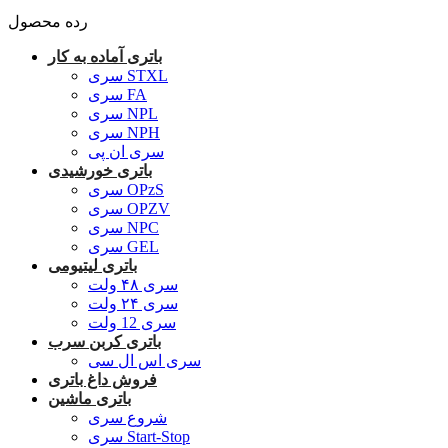
رده محصول
باتری آماده به کار
سری STXL
سری FA
سری NPL
سری NPH
سری ان پی
باتری خورشیدی
سری OPzS
سری OPZV
سری NPC
سری GEL
باتری لیتیومی
سری ۴۸ ولت
سری ۲۴ ولت
سری 12 ولت
باتری کربن سرب
سری اس ال سی
فروش داغ باتری
باتری ماشین
شروع سری
سری Start-Stop