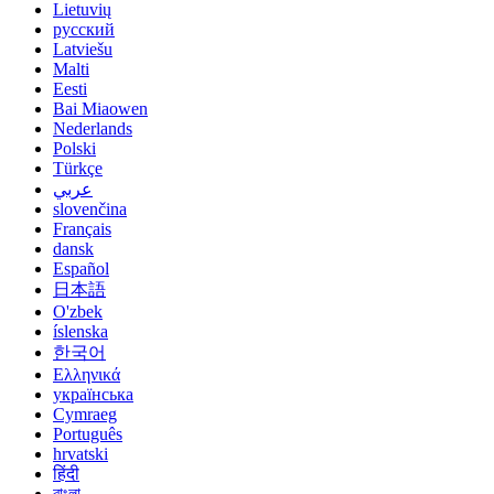
Lietuvių
русский
Latviešu
Malti
Eesti
Bai Miaowen
Nederlands
Polski
Türkçe
عربي
slovenčina
Français
dansk
Español
日本語
O'zbek
íslenska
한국어
Ελληνικά
українська
Cymraeg
Português
hrvatski
हिंदी
বাংলা