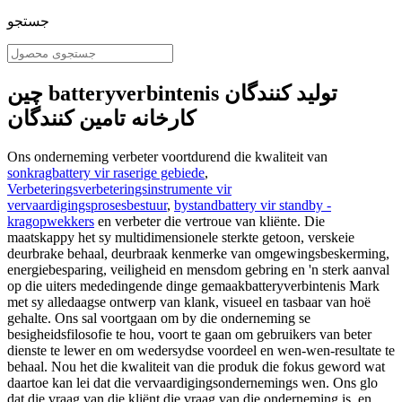
جستجو
چین batteryverbintenis تولید کنندگان
کارخانه تامین کنندگان
Ons onderneming verbeter voortdurend die kwaliteit van
sonkragbattery vir raserige gebiede
,
Verbeteringsverbeteringsinstrumente vir
vervaardigingsprosesbestuur
,
bystandbattery vir standby -
kragopwekkers
en verbeter die vertroue van kliënte. Die
maatskappy het sy multidimensionele sterkte getoon, verskeie
deurbrake behaal, deurbraak kenmerke van omgewingsbeskerming,
energiebesparing, veiligheid en mensdom gebring en 'n sterk aanval
op die uiters mededingende dinge gemaakbatteryverbintenis Mark
met sy alledaagse ontwerp van klank, visueel en tasbaar van hoë
gehalte. Ons sal voortgaan om by die onderneming se
besigheidsfilosofie te hou, voort te gaan om gebruikers van beter
dienste te lewer en om wedersydse voordeel en wen-wen-resultate te
behaal. Nou het die kwaliteit van die produk die fokus geword wat
daartoe kan lei dat die vervaardigingsondernemings wen. Ons glo
dat die vraag van die kliënt die vraag van die onderneming is, en