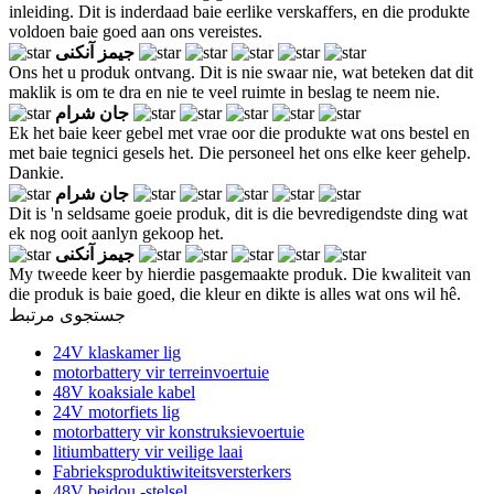
inleiding. Dit is inderdaad baie eerlike verskaffers, en die produkte
voldoen baie goed aan ons vereistes.
جیمز آنکنی
Ons het u produk ontvang. Dit is nie swaar nie, wat beteken dat dit
maklik is om te dra en nie te veel ruimte in beslag te neem nie.
جان شرام
Ek het baie keer gebel met vrae oor die produkte wat ons bestel en
met baie tegnici gesels het. Die personeel het ons elke keer gehelp.
Dankie.
جان شرام
Dit is 'n seldsame goeie produk, dit is die bevredigendste ding wat
ek nog ooit aanlyn gekoop het.
جیمز آنکنی
My tweede keer by hierdie pasgemaakte produk. Die kwaliteit van
die produk is baie goed, die kleur en dikte is alles wat ons wil hê.
جستجوی مرتبط
24V klaskamer lig
motorbattery vir terreinvoertuie
48V koaksiale kabel
24V motorfiets lig
motorbattery vir konstruksievoertuie
litiumbattery vir veilige laai
Fabrieksproduktiwiteitsversterkers
48V beidou -stelsel