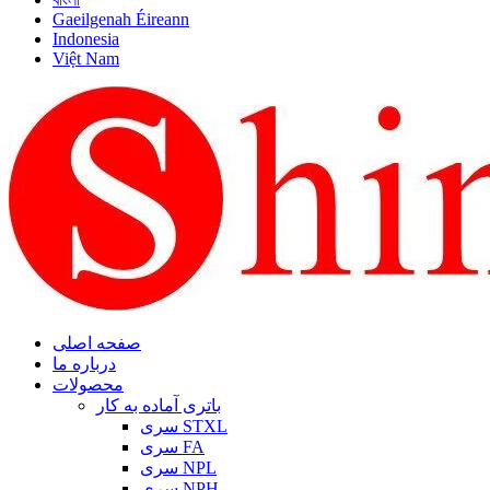
Gaeilgenah Éireann
Indonesia
Việt Nam
صفحه اصلی
درباره ما
محصولات
باتری آماده به کار
سری STXL
سری FA
سری NPL
سری NPH