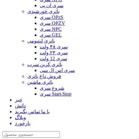
سری ان پی
باتری خورشیدی
سری OPzS
سری OPZV
سری NPC
سری GEL
باتری لیتیومی
سری ۴۸ ولت
سری ۲۴ ولت
سری 12 ولت
باتری کربن سرب
سری اس ال سی
فروش داغ باتری
باتری ماشین
شروع سری
سری Start-Stop
خبر
دانش
با ما تماس بگیرید
وبلاگ
بازخورد