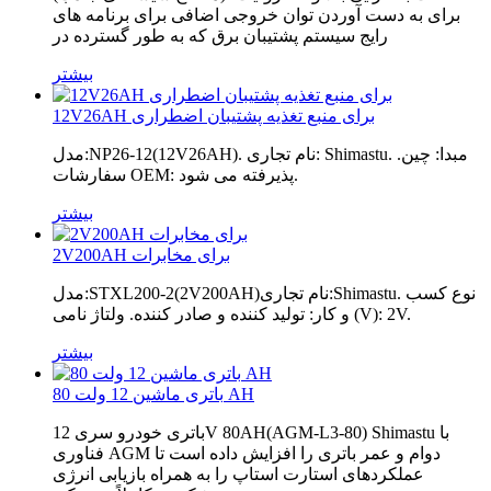
برای به دست آوردن توان خروجی اضافی برای برنامه های
رایج سیستم پشتیبان برق که به طور گسترده در
بیشتر
12V26AH برای منبع تغذیه پشتیبان اضطراری
مدل:NP26-12(12V26AH). نام تجاری: Shimastu. مبدا: چین.
سفارشات OEM: پذیرفته می شود.
بیشتر
2V200AH برای مخابرات
مدل:STXL200-2(2V200AH)نام تجاری:Shimastu. نوع کسب
و کار: تولید کننده و صادر کننده. ولتاژ نامی (V): 2V.
بیشتر
باتری ماشین 12 ولت 80 AH
باتری خودرو سری 12V 80AH(AGM-L3-80) Shimastu با
فناوری AGM دوام و عمر باتری را افزایش داده است تا
عملکردهای استارت استاپ را به همراه بازیابی انرژی