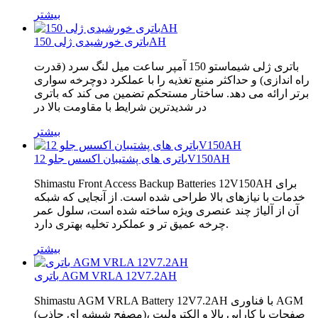
بیشتر
باتری خورشیدی ژلی 150AH
باتری ژلی شیماستو 150 آمپر ساعت میل لنگ سرد (قدرت
راه اندازی) و حداکثر منبع تغذیه را با عملکرد دوچرخه سواری
برتر ارائه می دهد. ساختار مستحکم تضمین می کند که باتری
در شدیدترین شرایط با مقاومت بالا در
بیشتر
باتری های پشتیبان اکسس جلو 12V150AH
Shimastu Front Access Backup Batteries 12V150AH برای
خدمات با نیازهای بالا طراحی شده است. از آنجایی که شبکه
آن از آلیاژ چند عنصری ویژه ساخته شده است، سلول عمر
چرخه عمیق تر و عملکرد تخلیه بهتری دارد.
بیشتر
باتری AGM VRLA 12V7.2AH
Shimastu AGM VRLA Battery 12V7.2AH با فناوری AGM
(مصفح شیشه ای جاذب)، صفحات با کارایی بالا و الکترولیت