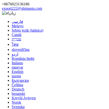
+8676023136186
export222@shimastu.com
زبان
فارسی
Melayu
Srbija jezik (latinica)
Català
עברית
ไทย
slovenščina
اردو
România limbi
Italiano
magyar
English
suomi
Български
Čeština
Deutsch
bosanski
Kreyòl Ayisyen
Norsk
Svenska