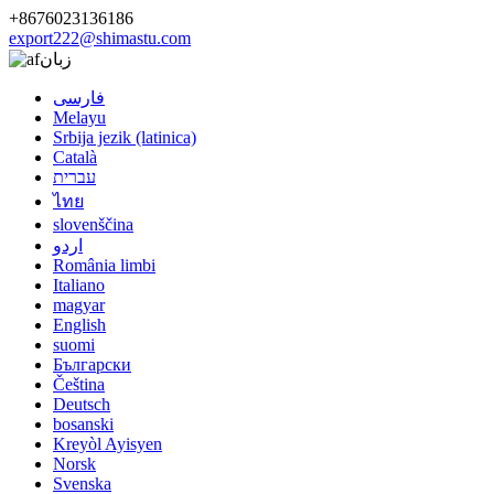
+8676023136186
export222@shimastu.com
زبان
فارسی
Melayu
Srbija jezik (latinica)
Català
עברית
ไทย
slovenščina
اردو
România limbi
Italiano
magyar
English
suomi
Български
Čeština
Deutsch
bosanski
Kreyòl Ayisyen
Norsk
Svenska