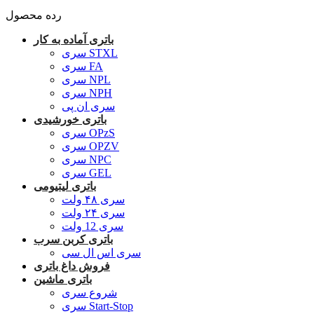
رده محصول
باتری آماده به کار
سری STXL
سری FA
سری NPL
سری NPH
سری ان پی
باتری خورشیدی
سری OPzS
سری OPZV
سری NPC
سری GEL
باتری لیتیومی
سری ۴۸ ولت
سری ۲۴ ولت
سری 12 ولت
باتری کربن سرب
سری اس ال سی
فروش داغ باتری
باتری ماشین
شروع سری
سری Start-Stop