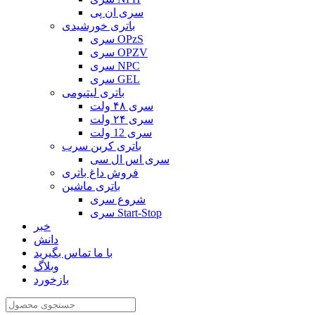
سری ان پی
باتری خورشیدی
سری OPzS
سری OPZV
سری NPC
سری GEL
باتری لیتیومی
سری ۴۸ ولت
سری ۲۴ ولت
سری 12 ولت
باتری کربن سرب
سری اس ال سی
فروش داغ باتری
باتری ماشین
شروع سری
سری Start-Stop
خبر
دانش
با ما تماس بگیرید
وبلاگ
بازخورد