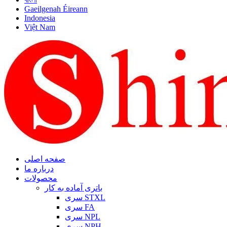
Gaeilgenah Éireann
Indonesia
Việt Nam
صفحه اصلی
درباره ما
محصولات
باتری آماده به کار
سری STXL
سری FA
سری NPL
سری NPH