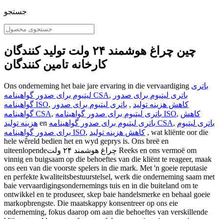
جستجو
چین چراغ هوشمند ۲۴ ولت تولید کنندگان
کارخانه تامین کنندگان
باتری
Ons onderneming het baie jare ervaring in die vervaardiging
باتری لیتیوم برای صدور
,
لیتیوم برای صدور گواهینامه CSA
کاهش هزینه تولید
,
باتری لیتیوم برای صدور
,
گواهینامه ISO
کاهش
,
باتری لیتیوم برای صدور گواهینامه ISO
,
گواهینامه CSA
باتری لیتیوم
,
باتری لیتیوم برای صدور گواهینامه CSA
en
هزینه تولید
, wat kliënte oor die
کاهش هزینه تولید
,
برای صدور گواهینامه ISO
hele wêreld bedien het en wyd geprys is. Ons breë en
uiteenlopendeچراغ هوشمند ۲۴ ولت Reeks en ons vermoë om
vinnig en buigsaam op die behoeftes van die kliënt te reageer, maak
ons ​​een van die voorste spelers in die mark. Met 'n goeie reputasie
en perfekte kwaliteitsbestuurstelsel, werk die onderneming saam met
baie vervaardigingsondernemings tuis en in die buiteland om te
ontwikkel en te produseer, skep baie handelsmerke en behaal goeie
markopbrengste. Die maatskappy konsentreer op ons eie
onderneming, fokus daarop om aan die behoeftes van verskillende