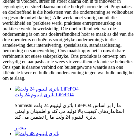
kliënte te voldoen, streef en streef daarna om in te innoveer in
tegnologie, en streef daarna om die bedryfsnorme te lei. Pragmaties
en doeltreffend is die hoeksteen van die onderneming se volhoubare
en gesonde ontwikkeling. Alle werk moet voortgaan uit die
werklikheid en 'praktiese werk, praktiese entrepreneurskap en
praktiese werk' bewerkstellig. Die doeltreffendheid van die
onderneming is om ons doeltreffendheid hoër te maak as dié van die
drie operateurs en hoër as soortgelyke ondernemings in die
samelewing deur intensivering, spesialisasie, standaardisering,
bemarking en samewerking. Ons maatskappy het 'n onwrikbare
verbintenis tot etiese sakepraktyke. Ons produkte is ontwerp om
veelsydig en aanpasbaar te wees vir verskillende klante se behoeftes.
Ons span is daartoe verbind om buitengewone waarde aan ons
kliënte te lewer en hulle die ondersteuning te gee wat hulle nodig het
om te slaag.
باتری لیتیوم 24 ولت LiFePO4
Shimastu باتری لیتیوم 24 ولت LifePO4 ما را بر اساس
استانداردهای کیفیت بالا تولید می کند و اطمینان و ایمنی
باتری لیتیوم 24 ولت ما را تضمین می کند.
بیشتر