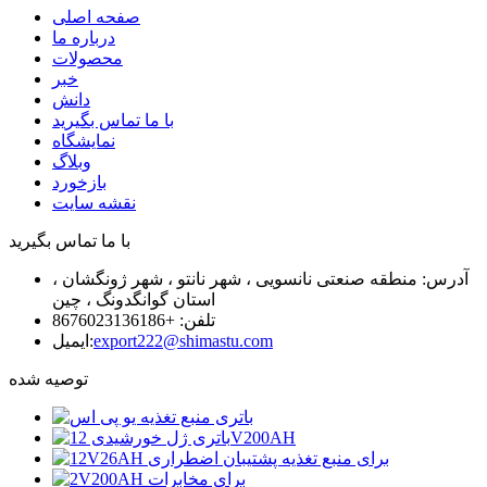
صفحه اصلی
درباره ما
محصولات
خبر
دانش
با ما تماس بگیرید
نمایشگاه
وبلاگ
بازخورد
نقشه سایت
با ما تماس بگیرید
آدرس: منطقه صنعتی نانسویی ، شهر نانتو ، شهر ژونگشان ،
استان گوانگدونگ ، چین
تلفن: +8676023136186
export222@shimastu.com
ایمیل:
توصیه شده