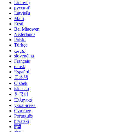
Lietuvių
русский
Latviešu
Malti
Eesti
Bai Miaowen
Nederlands
Polski
Türkçe
عربي
slovenčina
Français
dansk
Español
日本語
O'zbek
íslenska
한국어
Ελληνικά
українська
Cymraeg
Português
hrvatski
हिंदी
বাংলা