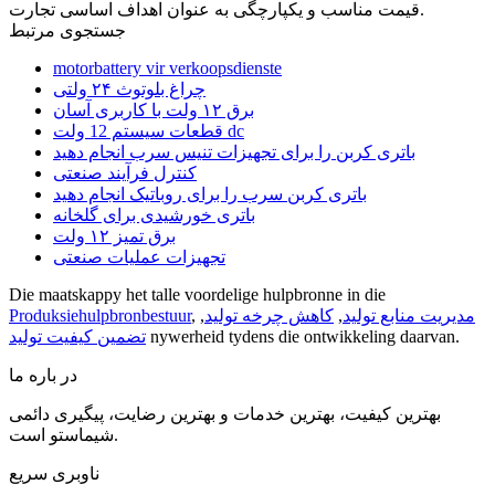
قیمت مناسب و یکپارچگی به عنوان اهداف اساسی تجارت.
جستجوی مرتبط
motorbattery vir verkoopsdienste
چراغ بلوتوث ۲۴ ولتی
برق ۱۲ ولت با کاربری آسان
قطعات سیستم 12 ولت dc
باتری کربن را برای تجهیزات تنیس سرب انجام دهید
کنترل فرآیند صنعتی
باتری کربن سرب را برای روباتیک انجام دهید
باتری خورشیدی برای گلخانه
برق تمیز ۱۲ ولت
تجهیزات عملیات صنعتی
Die maatskappy het talle voordelige hulpbronne in die
مدیریت منابع تولید
,
کاهش چرخه تولید
,
,
Produksiehulpbronbestuur
nywerheid tydens die ontwikkeling daarvan.
تضمین کیفیت تولید
در باره ما
بهترین کیفیت، بهترین خدمات و بهترین رضایت، پیگیری دائمی
شیماستو است.
ناوبری سریع