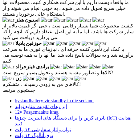
ما واقعاً دوست داریم با این شرکت همکاری کنیم. محصولات آنها
خیلی سریع تحویل داده می شوند ، به خوبی انجام می شوند و از
استحکام عالی برخوردار هستند.
استیون هیلز
کیفیت محصولات شما بسیار رقابتی است ، حتی اگر قیمت بالاتر از
سایر شرکت ها باشد ، اما ما به این اصل اعتقاد داریم که آنچه را که
می پردازید دریافت می کنید.
جوزفین پادیلا
با کمک این تأمین کننده حرفه ای ، نیازهای فوری ما به سرعت
برآورده شد و به سؤالات پاسخ داده شد. ما آنها را به همه توصیه می
کنیم.
براندی فیتزجرالد
کالاها و تصاویر مشابه هستند و تحویل بسیار سریع است!
ژن
کالاهای من به زودی رسیدند ، متشکرم!
جستجوی مرتبط
bystandbattery vir standby in die seeland
ابزارهای تقویت منابع تولید
12v Pasgemaakte krag
باتری کربن را برای دستگاه های اینترنت چیزها (IoT) هدایت
کنید
توان ولتاژ سفارشی ۱۲ ولت
برق آنالوگ ۱۲ ولت