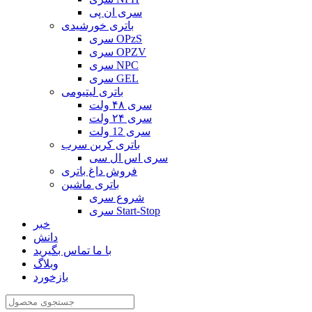
سری ان پی
باتری خورشیدی
سری OPzS
سری OPZV
سری NPC
سری GEL
باتری لیتیومی
سری ۴۸ ولت
سری ۲۴ ولت
سری 12 ولت
باتری کربن سرب
سری اس ال سی
فروش داغ باتری
باتری ماشین
شروع سری
سری Start-Stop
خبر
دانش
با ما تماس بگیرید
وبلاگ
بازخورد