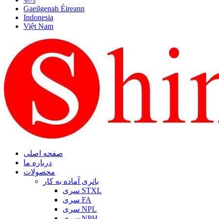
Gaeilgenah Éireann
Indonesia
Việt Nam
صفحه اصلی
درباره ما
محصولات
باتری آماده به کار
سری STXL
سری FA
سری NPL
سری NPH