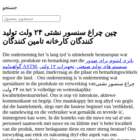
جستجو
چین چراغ سنسور نشتی ۲۴ ولت تولید
کنندگان کارخانه تامین کنندگان
Die onderneming het 'n lang tyd 'n uitstekende bestuurspan wat
باتری لیتیوم برای صدور
ontwerp, produksie en bemarking met die
سیستم های تولید صنعتی
,
تجهیزات ۱۲ ولتی
,
گواهینامه ASTM
industrie as die pilaar, markvraag as die pilaar en bemarkingswinkels
regoor die land. . Ons onderneming is 'n onderneming wat
spesialiseer in die produksie en verwerking vanچراغ سنسور نشتی
۲۴ ولت en het 'n volledige en wetenskaplike
kwaliteitsbestuurstelsel. Ons is oop vir interaksie, aktiewe
kommunikasie en begrip. Ons maatskappy het nog altyd vas geglo
dat die handelsmerk, slegs met die basiese beginsel van 'eerlikheid,
die samelewing en die verbruiker wat gemaklik en tevrede is',
immergroen kan wees. In die konteks van die nuwe era sal al ons
personeel saamwerk met nuwe en ou kliënte met 'n beter kwaliteit
van die produk, meer bedagsame diens en meer streng bestuur! Ons
toewyding aan etiek en nakoming dryf elke aspek van ons