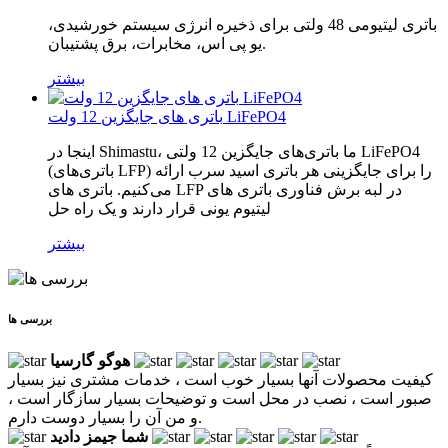
باتری لیتیومی 48 ولتی برای ذخیره انرژی سیستم خورشیدی،
یو پی اس، مخابرات، برق پشتیبان.
بیشتر
باتری های جایگزین 12 ولت LiFePO4
اینجا در Shimastu، ما باتری‌های جایگزین 12 ولتی LiFePO4
(باتری‌های LFP) را برای جایگزینی هر باتری اسید سرب ارائه
می‌کنیم. باتری های LFP در لبه برش فناوری باتری های
لیتیوم یونی قرار دارند و یک راه حل
بیشتر
بررسی ها
هوگو گارسیا
کیفیت محصولات آنها بسیار خوب است ، خدمات مشتری نیز بسیار
صبور است ، نصب در محل است و توضیحات بسیار سازگار است ،
و من آن را بسیار دوست دارم.
شما جیمز دادید