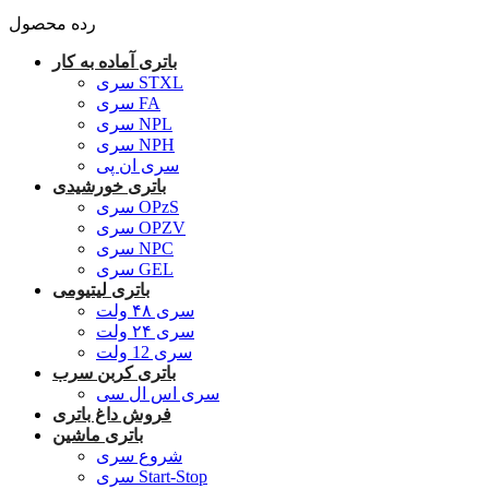
رده محصول
باتری آماده به کار
سری STXL
سری FA
سری NPL
سری NPH
سری ان پی
باتری خورشیدی
سری OPzS
سری OPZV
سری NPC
سری GEL
باتری لیتیومی
سری ۴۸ ولت
سری ۲۴ ولت
سری 12 ولت
باتری کربن سرب
سری اس ال سی
فروش داغ باتری
باتری ماشین
شروع سری
سری Start-Stop