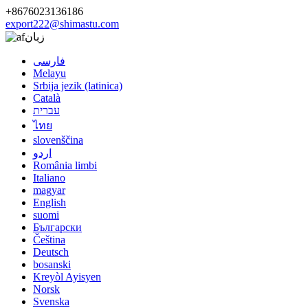
+8676023136186
export222@shimastu.com
زبان
فارسی
Melayu
Srbija jezik (latinica)
Català
עברית
ไทย
slovenščina
اردو
România limbi
Italiano
magyar
English
suomi
Български
Čeština
Deutsch
bosanski
Kreyòl Ayisyen
Norsk
Svenska