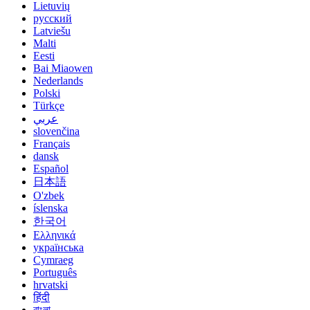
Lietuvių
русский
Latviešu
Malti
Eesti
Bai Miaowen
Nederlands
Polski
Türkçe
عربي
slovenčina
Français
dansk
Español
日本語
O'zbek
íslenska
한국어
Ελληνικά
українська
Cymraeg
Português
hrvatski
हिंदी
বাংলা