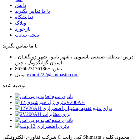
دانش
با ما تماس بگیرید
نمایشگاه
وبلاگ
بازخورد
نقشه سایت
با ما تماس بگیرید
آدرس: منطقه صنعتی نانسویی ، شهر نانتو ، شهر ژونگشان ،
استان گوانگدونگ ، چین
تلفن: +8676023136186
export222@shimastu.com
ایمیل:
توصیه شده
کپی رایت © شرکت فناوری الکترونیکی Shimastu ، محدود. کلیه