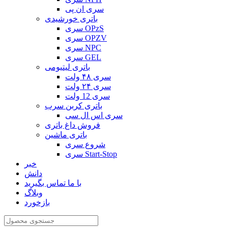
سری ان پی
باتری خورشیدی
سری OPzS
سری OPZV
سری NPC
سری GEL
باتری لیتیومی
سری ۴۸ ولت
سری ۲۴ ولت
سری 12 ولت
باتری کربن سرب
سری اس ال سی
فروش داغ باتری
باتری ماشین
شروع سری
سری Start-Stop
خبر
دانش
با ما تماس بگیرید
وبلاگ
بازخورد