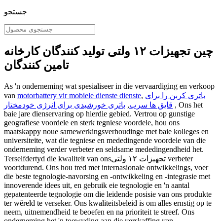
جستجو
چین تجهیزات ۱۲ ولتی تولید کنندگان کارخانه
تامین کنندگان
As 'n onderneming wat spesialiseer in die vervaardiging en verkoop
باتری کربن را برای
,
motorbattery vir mobiele dienste dienste
van
, Ons het
قایق ها سرب
,
باتری خورشیدی برای انرژی خودمختار
baie jare dienservaring op hierdie gebied. Vertrou op gunstige
geografiese voordele en sterk tegniese voordele, hou ons
maatskappy noue samewerkingsverhoudinge met baie kolleges en
universiteite, wat die tegniese en mededingende voordele van die
onderneming verder verbeter en seldsame mededingendheid het.
Terselfdertyd die kwaliteit van onsتجهیزات ۱۲ ولتی verbeter
voortdurend. Ons hou tred met internasionale ontwikkelings, voer
die beste tegnologie-navorsing en -ontwikkeling en -integrasie met
innoverende idees uit, en gebruik eie tegnologie en 'n aantal
gepatenteerde tegnologie om die leidende posisie van ons produkte
ter wêreld te verseker. Ons kwaliteitsbeleid is om alles ernstig op te
neem, uitnemendheid te beoefen en na prioriteit te streef. Ons
onderneming het 'n toewyding aan die verskaffing van