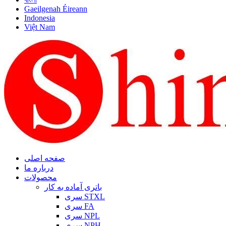
Gaeilgenah Éireann
Indonesia
Việt Nam
صفحه اصلی
درباره ما
محصولات
باتری آماده به کار
سری STXL
سری FA
سری NPL
سری NPH