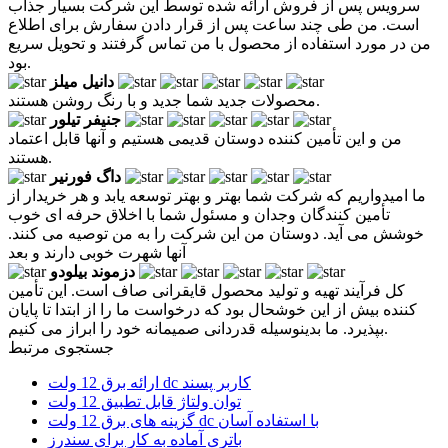
سرویس پس از فروش ارائه شده توسط این شرکت بسیار جذاب
است. من طی چند ساعت پس از قرار دادن سفارش برای اطلاع
من در مورد استفاده از محصول با من تماس گرفتند و تحویل سریع
بود.
دانیل میلز
محصولات جدید شما جدید و با رنگ روشن هستند.
جنیفر تیلور
من و این تأمین کننده دوستان قدیمی هستیم و آنها قابل اعتماد
هستند.
داگ فورنیر
ما امیدواریم که شرکت شما بهتر و بهتر توسعه یابد و هر خریدار از
تأمین کنندگان وجدان و مسئول شما با اخلاق حرفه ای خوب
خوشش می آید. دوستان من این شرکت را به من توصیه می کنند.
آنها شهرت خوبی دارند و بعد
دزموند بیلودو
کل فرآیند تهیه و تولید محصول قایقرانی صاف است. این تأمین
کننده بیش از این خوشحال بود که درخواست ما را از ابتدا تا پایان
بپذیرد. ما بدینوسیله قدردانی صمیمانه خود را ابراز می کنیم.
جستجوی مرتبط
ارائه برق 12 ولت dc کاربر پسند
توان ولتاژ قابل تطبیق 12 ولت
گزینه های برق 12 ولت dc با استفاده آسان
باتری آماده به کار برای سندرز