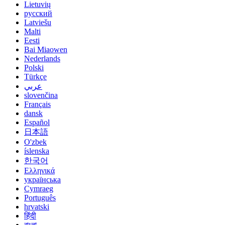
Lietuvių
русский
Latviešu
Malti
Eesti
Bai Miaowen
Nederlands
Polski
Türkçe
عربي
slovenčina
Français
dansk
Español
日本語
O'zbek
íslenska
한국어
Ελληνικά
українська
Cymraeg
Português
hrvatski
हिंदी
বাংলা