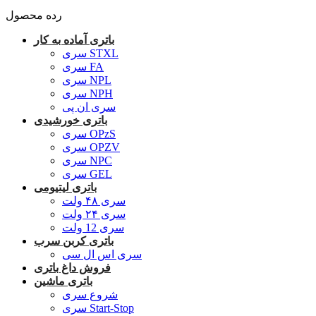
رده محصول
باتری آماده به کار
سری STXL
سری FA
سری NPL
سری NPH
سری ان پی
باتری خورشیدی
سری OPzS
سری OPZV
سری NPC
سری GEL
باتری لیتیومی
سری ۴۸ ولت
سری ۲۴ ولت
سری 12 ولت
باتری کربن سرب
سری اس ال سی
فروش داغ باتری
باتری ماشین
شروع سری
سری Start-Stop