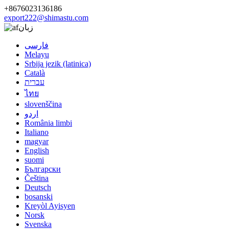
+8676023136186
export222@shimastu.com
زبان
فارسی
Melayu
Srbija jezik (latinica)
Català
עברית
ไทย
slovenščina
اردو
România limbi
Italiano
magyar
English
suomi
Български
Čeština
Deutsch
bosanski
Kreyòl Ayisyen
Norsk
Svenska