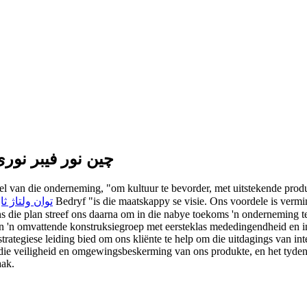
چین نور فیبر نوری ۲۴ ولت تولید کنندگان کارخانه تامین کن
l van die onderneming, "om kultuur te bevorder, met uitstekende produk
Bedryf "is die maatskappy se visie. Ons voordele is verm
توان ولتاژ ثابت 2
'n omvattende konstruksiegroep met eersteklas mededingendheid en inv
trategiese leiding bied om ons kliënte te help om die uitdagings van in
die veiligheid en omgewingsbeskerming van ons produkte, en het tyde
aak.