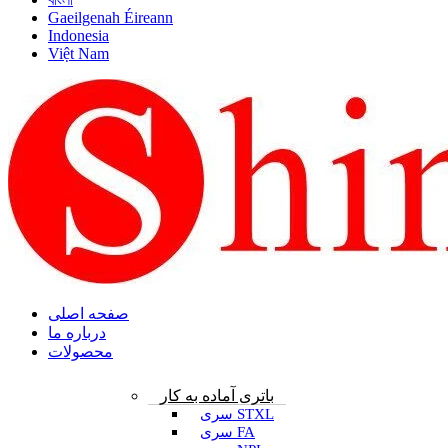
Gaeilgenah Éireann
Indonesia
Việt Nam
صفحه اصلی
درباره ما
محصولات
باتری آماده به کار
سری STXL
سری FA