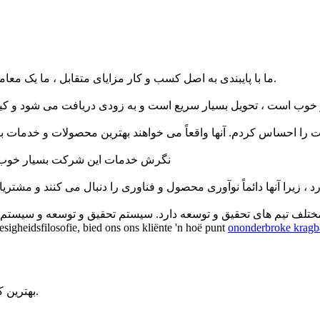
ما با پایبندی به اصل کسب و کار مزایای متقابل ، ما یک معامله شاد و موفق داریم ، فکر می کنیم بهترین شریک تجاری خواهیم بود.
نگرش خدمات این شرکت بسیار خوب است
sigheidsfilosofie, bied ons ons kliënte 'n hoë punt
ononderbroke kragba
بهترین کیفیت، بهترین خدمات و بهترین رضایت، پیگیری دائمی شیماستو است.