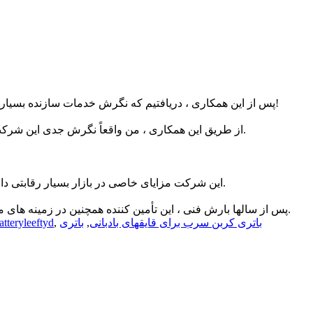
پس از این همکاری ، دریافتیم که نگرش خدمات سازنده بسیار خوب است ، تحویل بسیار سریع است و به زودی دریافت می شود و کیفیت کالا نیز بسیار خوب است. ما از این همکاری بسیار راضی هستیم!
از طریق این همکاری ، من واقعاً نگرش جدی این شرکت را احساس کردم. آنها واقعاً می خواهند بهترین محصولات و خدمات با کیفیت را به همه بیاورند و به آنها کمک کنند ، من واقعاً لمس می کنم.
این شرکت مزایای خاصی در بازار بسیار رقابتی دارد ، زیرا آنها دائماً نوآوری محصول و فناوری را دنبال می کنند و مشتریان جدید و قدیمی را با محصولات و خدمات با کیفیت بالا جذب می کنند.
پس از سالها بارش فنی ، این تأمین کننده همچنین در زمینه های مختلف تیم های تحقیق و توسعه دارد. سیستم تحقیق و توسعه و سیستم کنترل تولید بسیار استاندارد هستند و محصولات بسیار مناسب هستند.
باتری کربن سرب برای قایقهای بادبانی
,
باتری
,
tteryleeftyd