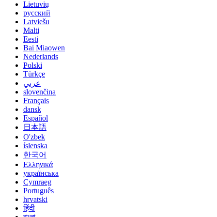
Lietuvių
русский
Latviešu
Malti
Eesti
Bai Miaowen
Nederlands
Polski
Türkçe
عربي
slovenčina
Français
dansk
Español
日本語
O'zbek
íslenska
한국어
Ελληνικά
українська
Cymraeg
Português
hrvatski
हिंदी
বাংলা