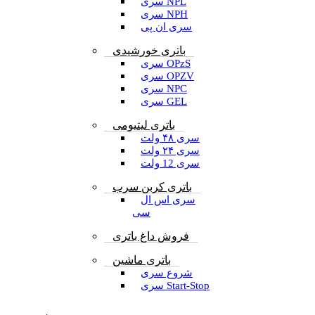
سری NPL
سری NPH
سری ان پی
باتری خورشیدی
سری OPzS
سری OPZV
سری NPC
سری GEL
باتری لیتیومی
سری ۴۸ ولت
سری ۲۴ ولت
سری 12 ولت
باتری کربن سرب
سری اس ال
سی
فروش داغ باتری
باتری ماشین
شروع سری
سری Start-Stop