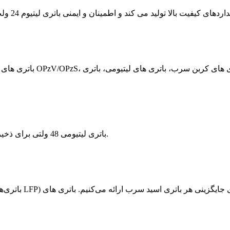
باتری لیتیومی 48 ولتی برای ذخیره انرژی سیستم خورشیدی، یو پی اس، مخابرات، برق پشتیبان.