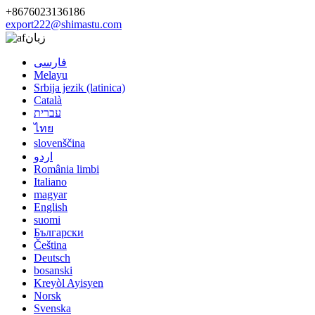
+8676023136186
export222@shimastu.com
زبان
فارسی
Melayu
Srbija jezik (latinica)
Català
עברית
ไทย
slovenščina
اردو
România limbi
Italiano
magyar
English
suomi
Български
Čeština
Deutsch
bosanski
Kreyòl Ayisyen
Norsk
Svenska