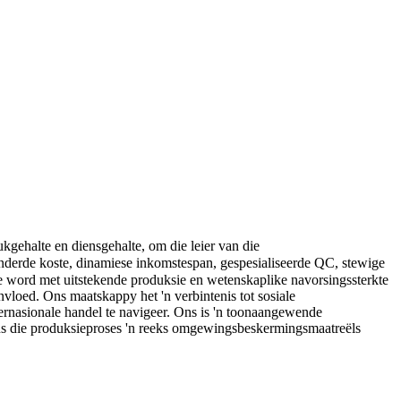
gehalte en diensgehalte, om die leier van die
inderde koste, dinamiese inkomstespan, gespesialiseerde QC, stewige
loed. Ons maatskappy het 'n verbintenis tot sosiale
ternasionale handel te navigeer. Ons is 'n toonaangewende
ns die produksieproses 'n reeks omgewingsbeskermingsmaatreëls