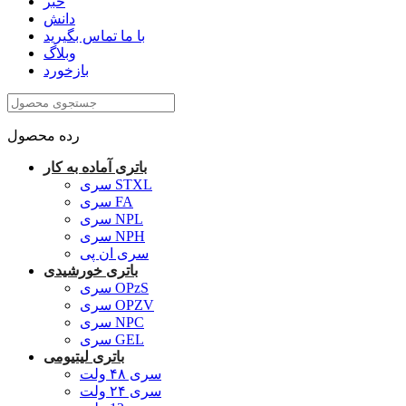
خبر
دانش
با ما تماس بگیرید
وبلاگ
بازخورد
رده محصول
باتری آماده به کار
سری STXL
سری FA
سری NPL
سری NPH
سری ان پی
باتری خورشیدی
سری OPzS
سری OPZV
سری NPC
سری GEL
باتری لیتیومی
سری ۴۸ ولت
سری ۲۴ ولت