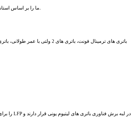
Shimastu باتری لیتیوم 24 ولت LifePO4 ما را بر اساس استانداردهای کیفیت بالا تولید می کند و اطمینان و ایمنی باتری لیتیوم 24 ولت ما را تضمین می کند.