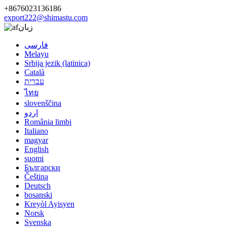
+8676023136186
export222@shimastu.com
زبان
فارسی
Melayu
Srbija jezik (latinica)
Català
עברית
ไทย
slovenščina
اردو
România limbi
Italiano
magyar
English
suomi
Български
Čeština
Deutsch
bosanski
Kreyòl Ayisyen
Norsk
Svenska