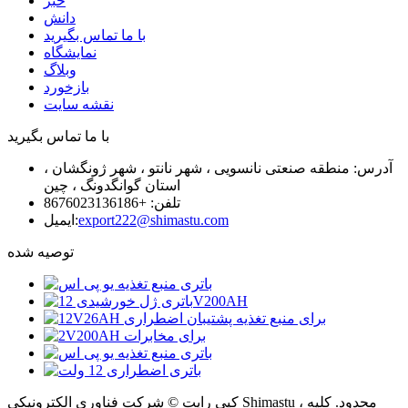
خبر
دانش
با ما تماس بگیرید
نمایشگاه
وبلاگ
بازخورد
نقشه سایت
با ما تماس بگیرید
آدرس: منطقه صنعتی نانسویی ، شهر نانتو ، شهر ژونگشان ،
استان گوانگدونگ ، چین
تلفن: +8676023136186
export222@shimastu.com
ایمیل:
توصیه شده
کپی رایت © شرکت فناوری الکترونیکی Shimastu ، محدود. کلیه