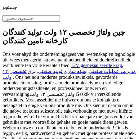
جستجو
چین ولتاژ تخصصی ۱۲ ولت تولید کنندگان
کارخانه تامین کنندگان
Ons voer altyd die ondernemingsgees van 'wetenskap en tegnologie
uit, wees mensgerig, strewe na uitnemendheid en doeltreffendheid',
wat kliënte ten volle kwaliteit bied
12V gespesialiseerde krag
,
مدیریت عملیات صنعتی
,
بهینه سازی تولید صنعتی
,
برق تخصصی ۱۲
. Ons het nou moderne produksiewinkels, gevorderde
ولت
produksietoerusting, professionele produksielyne en volledige
ondersteuningsfasiliteite, en professioneel ontwerp en
vervaardigingولتاژ تخصصی ۱۲ ولت Geskik vir verskillende
gebruikers. Moet asseblief nie huiwer om ons te kontak as u
belangstel in enige van ons produkte nie. Ons sien uit daarna om in
die nabye toekoms suksesvolle sakeverhoudinge met nuwe kliënte
regoor die wêreld te vorm. Ons het vir baie jare die guns en lof van
gebruikers met voortreflike gehalte en goeie nasale diens gewen.
Welkom nuwe en ou kliënte om te bel en te onderhandel! Ons is
regop, eerlik, hardwerkend en gehard, met goeie professionele etiek.
Ons het die vertroue van ons gebruikers gewen met ons krag in die