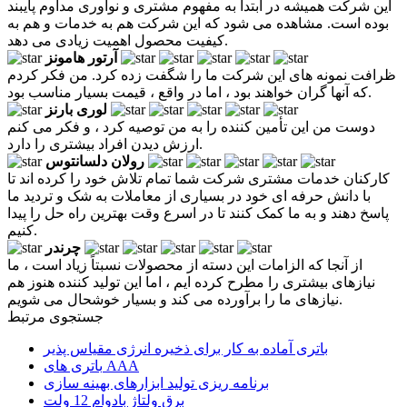
این شرکت همیشه در ابتدا به مفهوم مشتری و نوآوری مداوم پایبند
بوده است. مشاهده می شود که این شرکت هم به خدمات و هم به
کیفیت محصول اهمیت زیادی می دهد.
آرتور هامونز
ظرافت نمونه های این شرکت ما را شگفت زده کرد. من فکر کردم
که آنها گران خواهند بود ، اما در واقع ، قیمت بسیار مناسب بود.
لوری بارنز
دوست من این تأمین کننده را به من توصیه کرد ، و فکر می کنم
ارزش دیدن افراد بیشتری را دارد.
رولان دلسانتوس
کارکنان خدمات مشتری شرکت شما تمام تلاش خود را کرده اند تا
با دانش حرفه ای خود در بسیاری از معاملات به شک و تردید ما
پاسخ دهند و به ما کمک کنند تا در اسرع وقت بهترین راه حل را پیدا
کنیم.
چرندر
از آنجا که الزامات این دسته از محصولات نسبتاً زیاد است ، ما
نیازهای بیشتری را مطرح کرده ایم ، اما این تولید کننده هنوز هم
نیازهای ما را برآورده می کند و بسیار خوشحال می شویم.
جستجوی مرتبط
باتری آماده به کار برای ذخیره انرژی مقیاس پذیر
باتری های AAA
برنامه ریزی تولید ابزارهای بهینه سازی
برق ولتاژ بادوام 12 ولت