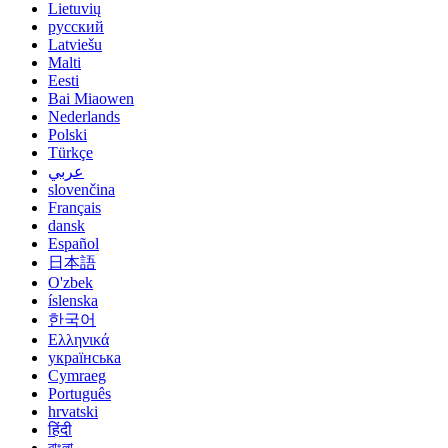
Lietuvių
русский
Latviešu
Malti
Eesti
Bai Miaowen
Nederlands
Polski
Türkçe
عربي
slovenčina
Français
dansk
Español
日本語
O'zbek
íslenska
한국어
Ελληνικά
українська
Cymraeg
Português
hrvatski
हिंदी
বাংলা