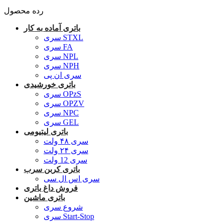
رده محصول
باتری آماده به کار
سری STXL
سری FA
سری NPL
سری NPH
سری ان پی
باتری خورشیدی
سری OPzS
سری OPZV
سری NPC
سری GEL
باتری لیتیومی
سری ۴۸ ولت
سری ۲۴ ولت
سری 12 ولت
باتری کربن سرب
سری اس ال سی
فروش داغ باتری
باتری ماشین
شروع سری
سری Start-Stop