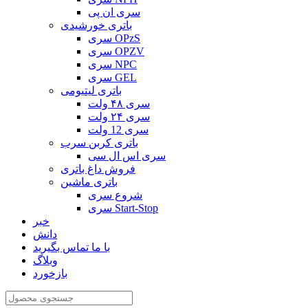
سری ان پی
باتری خورشیدی
سری OPzS
سری OPZV
سری NPC
سری GEL
باتری لیتیومی
سری ۴۸ ولت
سری ۲۴ ولت
سری 12 ولت
باتری کربن سرب
سری اس ال سی
فروش داغ باتری
باتری ماشین
شروع سری
سری Start-Stop
خبر
دانش
با ما تماس بگیرید
وبلاگ
بازخورد