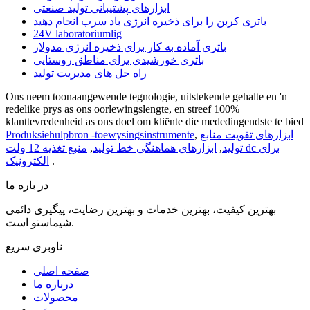
ابزارهای پشتیبانی تولید صنعتی
باتری کربن را برای ذخیره انرژی باد سرب انجام دهید
24V laboratoriumlig
باتری آماده به کار برای ذخیره انرژی مدولار
باتری خورشیدی برای مناطق روستایی
راه حل های مدیریت تولید
Ons neem toonaangewende tegnologie, uitstekende gehalte en 'n
redelike prys as ons oorlewingslengte, en streef 100%
klanttevredenheid as ons doel om kliënte die mededingendste te bied
ابزارهای تقویت منابع
,
Produksiehulpbron -toewysingsinstrumente
تولید
,
ابزارهای هماهنگی خط تولید
,
منبع تغذیه 12 ولت dc برای
.
الکترونیک
در باره ما
بهترین کیفیت، بهترین خدمات و بهترین رضایت، پیگیری دائمی
شیماستو است.
ناوبری سریع
صفحه اصلی
درباره ما
محصولات