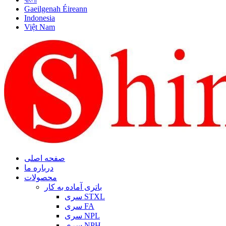
Gaeilgenah Éireann
Indonesia
Việt Nam
صفحه اصلی
درباره ما
محصولات
باتری آماده به کار
سری STXL
سری FA
سری NPL
سری NPH