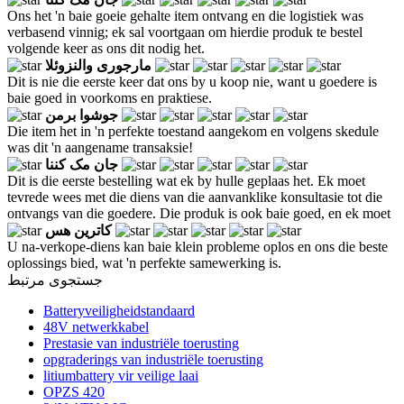
Ons het 'n baie goeie gehalte item ontvang en die logistiek was
verbasend vinnig; ek sal voortgaan om hierdie produk te bestel
volgende keer as ons dit nodig het.
مارجوری والنزوئلا
Dit is nie die eerste keer dat ons by u koop nie, want u goedere is
baie goed in voorkoms en praktiese.
جوشوا برمن
Die item het in 'n perfekte toestand aangekom en volgens skedule
was dit 'n aangename transaksie!
جان مک کننا
Dit is die eerste bestelling wat ek by hulle geplaas het. Ek moet
tevrede wees met die diens van die aanvanklike konsultasie tot die
ontvangs van die goedere. Die produk is ook baie goed, en ek moet
کاترین هس
U na-verkope-diens kan baie klein probleme oplos en ons die beste
oplossings bied, wat 'n perfekte samewerking is.
جستجوی مرتبط
Batteryveiligheidstandaard
48V netwerkkabel
Prestasie van industriële toerusting
opgraderings van industriële toerusting
litiumbattery vir veilige laai
OPZS 420