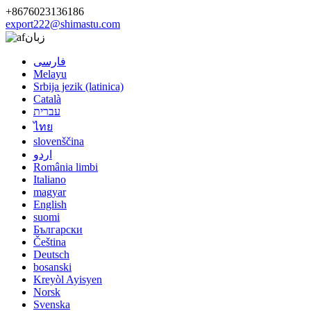
+8676023136186
export222@shimastu.com
زبان
فارسی
Melayu
Srbija jezik (latinica)
Català
עברית
ไทย
slovenščina
اردو
România limbi
Italiano
magyar
English
suomi
Български
Čeština
Deutsch
bosanski
Kreyòl Ayisyen
Norsk
Svenska