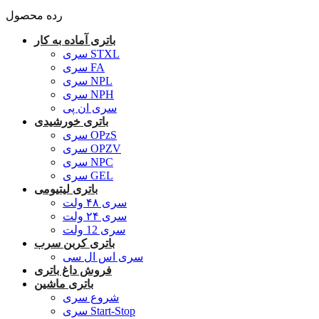
رده محصول
باتری آماده به کار
سری STXL
سری FA
سری NPL
سری NPH
سری ان پی
باتری خورشیدی
سری OPzS
سری OPZV
سری NPC
سری GEL
باتری لیتیومی
سری ۴۸ ولت
سری ۲۴ ولت
سری 12 ولت
باتری کربن سرب
سری اس ال سی
فروش داغ باتری
باتری ماشین
شروع سری
سری Start-Stop