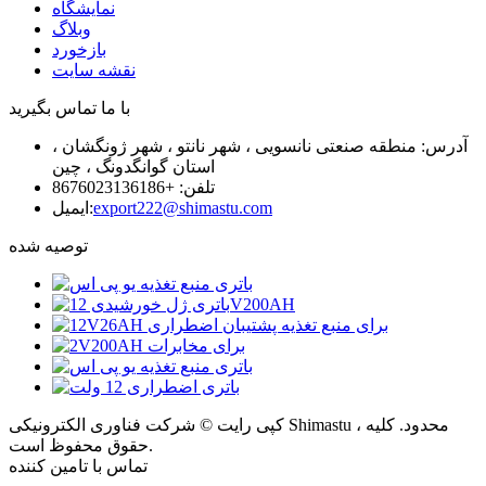
نمایشگاه
وبلاگ
بازخورد
نقشه سایت
با ما تماس بگیرید
آدرس: منطقه صنعتی نانسویی ، شهر نانتو ، شهر ژونگشان ،
استان گوانگدونگ ، چین
تلفن: +8676023136186
export222@shimastu.com
ایمیل:
توصیه شده
کپی رایت © شرکت فناوری الکترونیکی Shimastu ، محدود. کلیه
حقوق محفوظ است.
تماس با تامین کننده