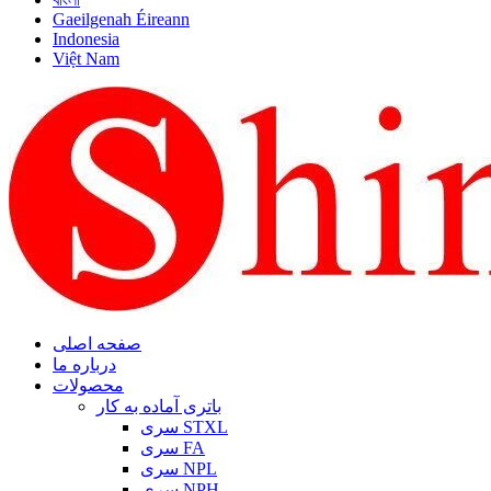
Gaeilgenah Éireann
Indonesia
Việt Nam
صفحه اصلی
درباره ما
محصولات
باتری آماده به کار
سری STXL
سری FA
سری NPL
سری NPH