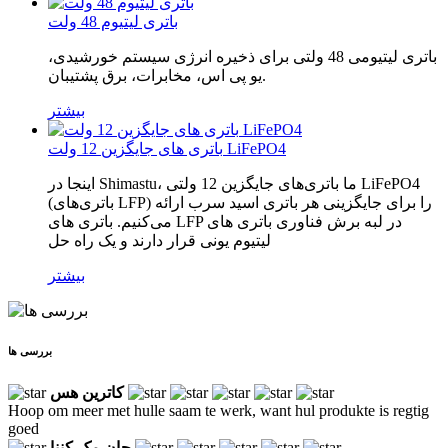
باتری لیتیوم 48 ولت
باتری لیتیومی 48 ولتی برای ذخیره انرژی سیستم خورشیدی،
یو پی اس، مخابرات، برق پشتیبان.
بیشتر
باتری های جایگزین 12 ولت LiFePO4
اینجا در Shimastu، ما باتری‌های جایگزین 12 ولتی LiFePO4
(باتری‌های LFP) را برای جایگزینی هر باتری اسید سرب ارائه
می‌کنیم. باتری های LFP در لبه برش فناوری باتری های
لیتیوم یونی قرار دارند و یک راه حل
بیشتر
بررسی ها
کاترین هس
Hoop om meer met hulle saam te werk, want hul produkte is regtig
goed
جان مک کننا