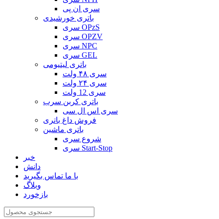
سری ان پی
باتری خورشیدی
سری OPzS
سری OPZV
سری NPC
سری GEL
باتری لیتیومی
سری ۴۸ ولت
سری ۲۴ ولت
سری 12 ولت
باتری کربن سرب
سری اس ال سی
فروش داغ باتری
باتری ماشین
شروع سری
سری Start-Stop
خبر
دانش
با ما تماس بگیرید
وبلاگ
بازخورد