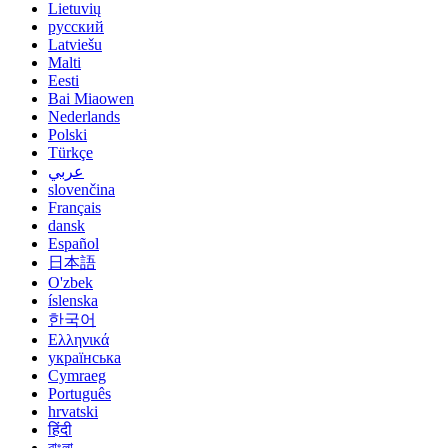
Lietuvių
русский
Latviešu
Malti
Eesti
Bai Miaowen
Nederlands
Polski
Türkçe
عربي
slovenčina
Français
dansk
Español
日本語
O'zbek
íslenska
한국어
Ελληνικά
українська
Cymraeg
Português
hrvatski
हिंदी
বাংলা