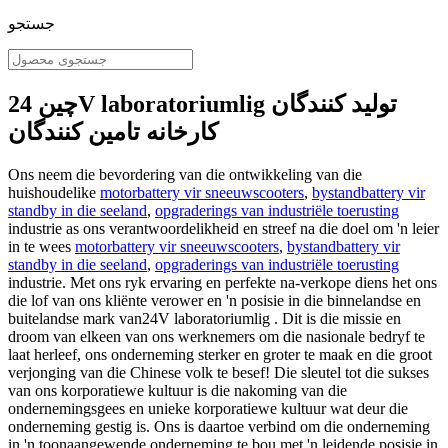
جستجو
چین 24V laboratoriumlig تولید کنندگان
کارخانه تامین کنندگان
Ons neem die bevordering van die ontwikkeling van die
huishoudelike
motorbattery vir sneeuwscooters
,
bystandbattery vir
standby in die seeland
,
opgraderings van industriële toerusting
industrie as ons verantwoordelikheid en streef na die doel om 'n leier
in te wees
motorbattery vir sneeuwscooters
,
bystandbattery vir
standby in die seeland
,
opgraderings van industriële toerusting
industrie. Met ons ryk ervaring en perfekte na-verkope diens het ons
die lof van ons kliënte verower en 'n posisie in die binnelandse en
buitelandse mark van24V laboratoriumlig . Dit is die missie en
droom van elkeen van ons werknemers om die nasionale bedryf te
laat herleef, ons onderneming sterker en groter te maak en die groot
verjonging van die Chinese volk te besef! Die sleutel tot die sukses
van ons korporatiewe kultuur is die nakoming van die
ondernemingsgees en unieke korporatiewe kultuur wat deur die
onderneming gestig is. Ons is daartoe verbind om die onderneming
in 'n toonaangewende onderneming te bou met 'n leidende posisie in