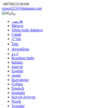
+8676023136186
export222@shimastu.com
زبان
فارسی
Melayu
Srbija jezik (latinica)
Català
עברית
ไทย
slovenščina
اردو
România limbi
Italiano
magyar
English
suomi
Български
Čeština
Deutsch
bosanski
Kreyòl Ayisyen
Norsk
Svenska