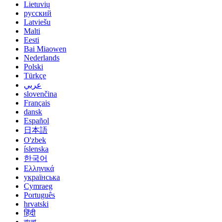
Lietuvių
русский
Latviešu
Malti
Eesti
Bai Miaowen
Nederlands
Polski
Türkçe
عربي
slovenčina
Français
dansk
Español
日本語
O'zbek
íslenska
한국어
Ελληνικά
українська
Cymraeg
Português
hrvatski
हिंदी
বাংলা