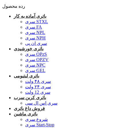
رده محصول
باتری آماده به کار
سری STXL
سری FA
سری NPL
سری NPH
سری ان پی
باتری خورشیدی
سری OPzS
سری OPZV
سری NPC
سری GEL
باتری لیتیومی
سری ۴۸ ولت
سری ۲۴ ولت
سری 12 ولت
باتری کربن سرب
سری اس ال سی
فروش داغ باتری
باتری ماشین
شروع سری
سری Start-Stop