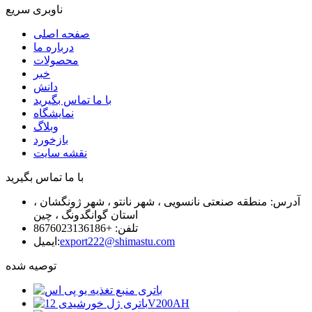
ناوبری سریع
صفحه اصلی
درباره ما
محصولات
خبر
دانش
با ما تماس بگیرید
نمایشگاه
وبلاگ
بازخورد
نقشه سایت
با ما تماس بگیرید
آدرس: منطقه صنعتی نانسویی ، شهر نانتو ، شهر ژونگشان ،
استان گوانگدونگ ، چین
تلفن: +8676023136186
export222@shimastu.com
ایمیل:
توصیه شده