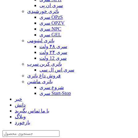
سری ان پی
باتری خورشیدی
سری OPzS
سری OPZV
سری NPC
سری GEL
باتری لیتیومی
سری ۴۸ ولت
سری ۲۴ ولت
سری 12 ولت
باتری کربن سرب
سری اس ال سی
فروش داغ باتری
باتری ماشین
شروع سری
سری Start-Stop
خبر
دانش
با ما تماس بگیرید
وبلاگ
بازخورد