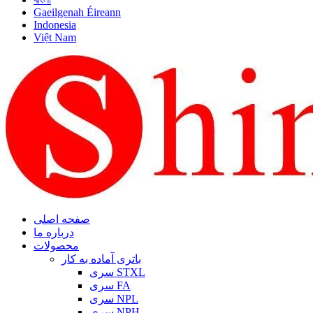
Gaeilgenah Éireann
Indonesia
Việt Nam
صفحه اصلی
درباره ما
محصولات
باتری آماده به کار
سری STXL
سری FA
سری NPL
سری NPH