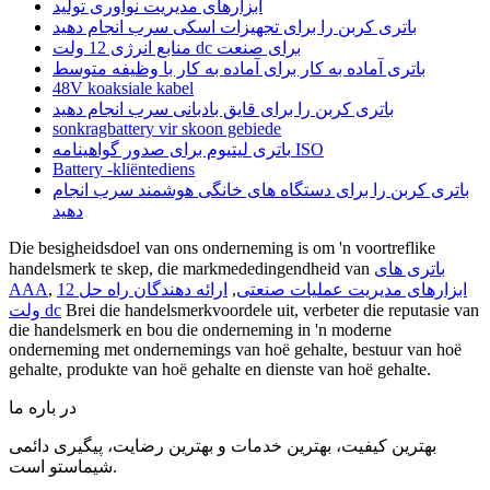
ابزارهای مدیریت نوآوری تولید
باتری کربن را برای تجهیزات اسکی سرب انجام دهید
منابع انرژی 12 ولت dc برای صنعت
باتری آماده به کار برای آماده به کار با وظیفه متوسط
48V koaksiale kabel
باتری کربن را برای قایق بادبانی سرب انجام دهید
sonkragbattery vir skoon gebiede
باتری لیتیوم برای صدور گواهینامه ISO
Battery -kliëntediens
باتری کربن را برای دستگاه های خانگی هوشمند سرب انجام
دهید
Die besigheidsdoel van ons onderneming is om 'n voortreflike
باتری های
handelsmerk te skep, die markmededingendheid van
ابزارهای مدیریت عملیات صنعتی
,
ارائه دهندگان راه حل 12
,
AAA
Brei die handelsmerkvoordele uit, verbeter die reputasie van
ولت dc
die handelsmerk en bou die onderneming in 'n moderne
onderneming met ondernemings van hoë gehalte, bestuur van hoë
gehalte, produkte van hoë gehalte en dienste van hoë gehalte.
در باره ما
بهترین کیفیت، بهترین خدمات و بهترین رضایت، پیگیری دائمی
شیماستو است.