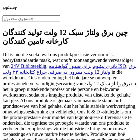
جستجو
چین برق ولتاژ سبک 12 ولت تولید کنندگان
کارخانه تامین کنندگان
Dit is hierdie soeke wat ons produkprestasie ver oortref -
bedryfsstandaarde maak, wat ons 'n toonaangewende vervaardiger
برق
,
باتری لیتیوم برای صدور گواهینامه ISO
,
24V Biblioteeklig
van
in die
ولتاژ 12 ولت مقرون به صرفه
,
چراغ کتابخانه ۲۴ ولت
wêreldmark. Ons onderneming het baie jare se ontwerp en
professionele vervaardigingservaring vanبرق ولتاژ سبک 12 ولت en
het 'n groep uitstekende professionele persone en bekwame
werknemers, sodat ons kragtige produkte van uitstekende gehalte
kan gee. Al ons produkte is gemaak van nasionale standaard
grondstowwe van hoë gehalte, dus het hulle stabiele werkverrigting,
omgewingsbeskerming en veiligheid. Ons R & D -strategie is om
die produkprestasie deur middel van tegnologiese differensiasie te
onderskei, die tegniese toegevoegde waarde van ons produkte te
verbeter, beter oplossings vir die industrie te bring en om nuwe
toepassings en nuwe markte beter te bedien. Produkte van hoë
gehalte, tydige aflewering, bedagsame diens en volle tevredenheid