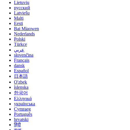
Lietuvių
русский
Latviešu
Malti
Eesti
Bai Miaowen
Nederlands
Polski
Türkçe
عربي
slovenčina
Français
dansk
Español
日本語
O'zbek
íslenska
한국어
Ελληνικά
українська
Cymraeg
Português
hrvatski
हिंदी
বাংলা