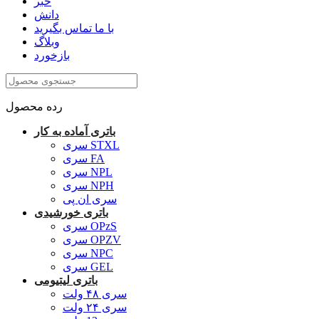
خبر
دانش
با ما تماس بگیرید
وبلاگ
بازخورد
رده محصول
باتری آماده به کار
سری STXL
سری FA
سری NPL
سری NPH
سری ان پی
باتری خورشیدی
سری OPzS
سری OPZV
سری NPC
سری GEL
باتری لیتیومی
سری ۴۸ ولت
سری ۲۴ ولت