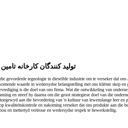
چین منبع تغذیه اضطراری 12 ولت dc تولید کنندگان کارخان
die gevorderde tegnologie in dieselfde industrie om te verseker dat ons
omende waarde in wedersydse belangstelling met ons kliënte skep en g
anning en streef hy daarna om die groot strategiese doel van die onder
oegewyd aan die bevordering van 'n kultuur van lewenslange leer en p
 op kwaliteitskontrole en nakoming verseker dat ons produkte aan die be
bou en mettertyd vertroue en wedersydse respek te bewerkstellig.