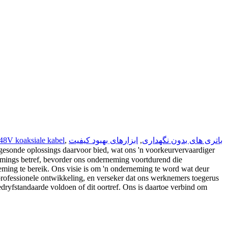
باتری های بدون نگهداری
,
ابزارهای بهبود کیفیت
,
48V koaksiale kabel
esonde oplossings daarvoor bied, wat ons 'n voorkeurvervaardiger
neming te bereik. Ons visie is om 'n onderneming te word wat deur
rofessionele ontwikkeling, en verseker dat ons werknemers toegerus
dryfstandaarde voldoen of dit oortref. Ons is daartoe verbind om