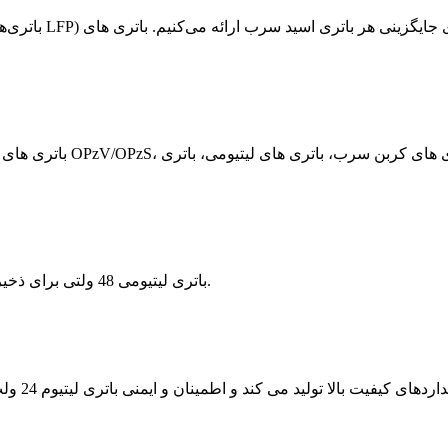
باتری لیتیومی 48 ولتی برای ذخیره انرژی سیستم خورشیدی، یو پی اس، مخابرات، برق پشتیبان.