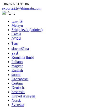
+8676023136186
export222@shimastu.com
زبان
فارسی
Melayu
Srbija jezik (latinica)
Català
עברית
ไทย
slovenščina
اردو
România limbi
Italiano
magyar
English
suomi
Български
Čeština
Deutsch
bosanski
Kreyòl Ayisyen
Norsk
Svenska