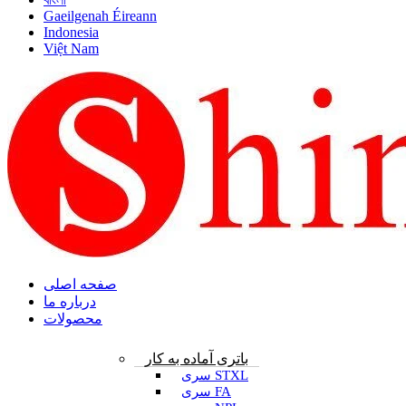
Gaeilgenah Éireann
Indonesia
Việt Nam
صفحه اصلی
درباره ما
محصولات
باتری آماده به کار
سری STXL
سری FA