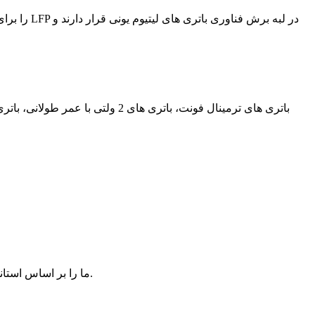
Shimastu باتری لیتیوم 24 ولت LifePO4 ما را بر اساس استانداردهای کیفیت بالا تولید می کند و اطمینان و ایمنی باتری لیتیوم 24 ولت ما را تضمین می کند.