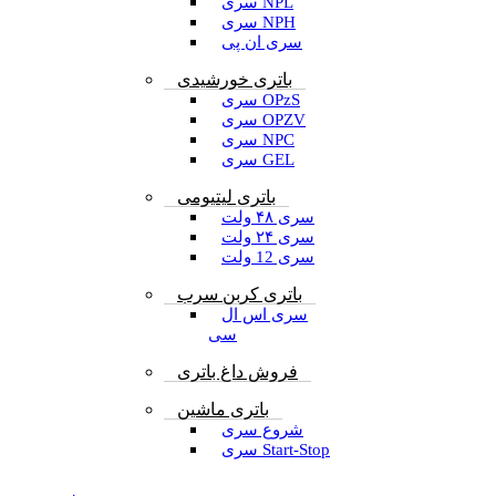
سری NPL
سری NPH
سری ان پی
باتری خورشیدی
سری OPzS
سری OPZV
سری NPC
سری GEL
باتری لیتیومی
سری ۴۸ ولت
سری ۲۴ ولت
سری 12 ولت
باتری کربن سرب
سری اس ال
سی
فروش داغ باتری
باتری ماشین
شروع سری
سری Start-Stop