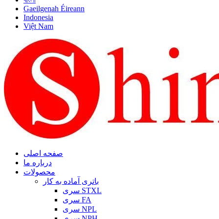
Gaeilgenah Éireann
Indonesia
Việt Nam
صفحه اصلی
درباره ما
محصولات
باتری آماده به کار
سری STXL
سری FA
سری NPL
سری NPH