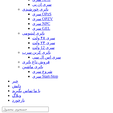
سری ان پی
باتری خورشیدی
سری OPzS
سری OPZV
سری NPC
سری GEL
باتری لیتیومی
سری ۴۸ ولت
سری ۲۴ ولت
سری 12 ولت
باتری کربن سرب
سری اس ال سی
فروش داغ باتری
باتری ماشین
شروع سری
سری Start-Stop
خبر
دانش
با ما تماس بگیرید
وبلاگ
بازخورد