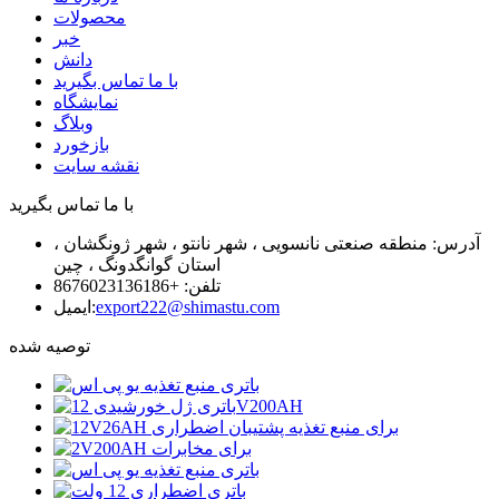
محصولات
خبر
دانش
با ما تماس بگیرید
نمایشگاه
وبلاگ
بازخورد
نقشه سایت
با ما تماس بگیرید
آدرس: منطقه صنعتی نانسویی ، شهر نانتو ، شهر ژونگشان ،
استان گوانگدونگ ، چین
تلفن: +8676023136186
export222@shimastu.com
ایمیل:
توصیه شده