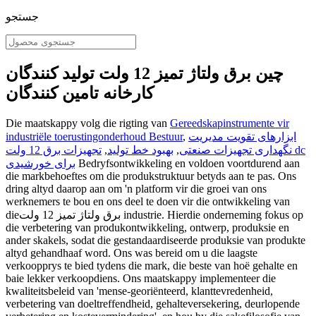
جستجو
چین برق ولتاژ تمیز 12 ولت تولید کنندگان
کارخانه تامین کنندگان
Die maatskappy volg die rigting van
Gereedskapinstrumente vir
ابزارهای تقویت مدیریت
,
industriële toerustingonderhoud Bestuur
نگهداری تجهیزات صنعتی
,
بهبود خط تولید
,
تجهیزات برق 12 ولت dc
Bedryfsontwikkeling en voldoen voortdurend aan
برای خورشیدی
die markbehoeftes om die produkstruktuur betyds aan te pas. Ons
dring altyd daarop aan om 'n platform vir die groei van ons
werknemers te bou en ons deel te doen vir die ontwikkeling van
dieبرق ولتاژ تمیز 12 ولت industrie. Hierdie onderneming fokus op
die verbetering van produkontwikkeling, ontwerp, produksie en
ander skakels, sodat die gestandaardiseerde produksie van produkte
altyd gehandhaaf word. Ons was bereid om u die laagste
verkoopprys te bied tydens die mark, die beste van hoë gehalte en
baie lekker verkoopdiens. Ons maatskappy implementeer die
kwaliteitsbeleid van 'mense-georiënteerd, klanttevredenheid,
verbetering van doeltreffendheid, gehalteversekering, deurlopende