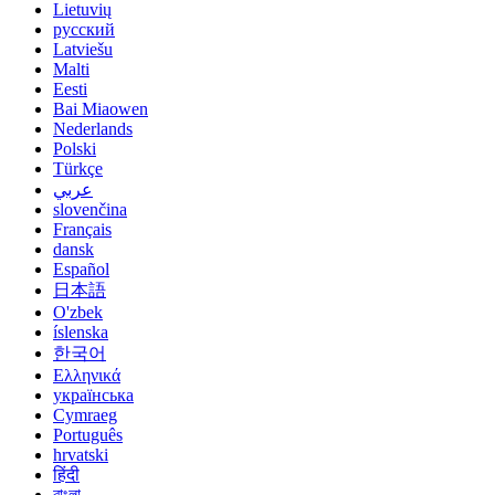
Lietuvių
русский
Latviešu
Malti
Eesti
Bai Miaowen
Nederlands
Polski
Türkçe
عربي
slovenčina
Français
dansk
Español
日本語
O'zbek
íslenska
한국어
Ελληνικά
українська
Cymraeg
Português
hrvatski
हिंदी
বাংলা