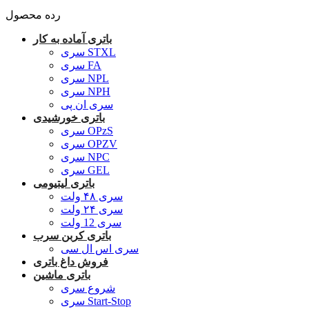
رده محصول
باتری آماده به کار
سری STXL
سری FA
سری NPL
سری NPH
سری ان پی
باتری خورشیدی
سری OPzS
سری OPZV
سری NPC
سری GEL
باتری لیتیومی
سری ۴۸ ولت
سری ۲۴ ولت
سری 12 ولت
باتری کربن سرب
سری اس ال سی
فروش داغ باتری
باتری ماشین
شروع سری
سری Start-Stop