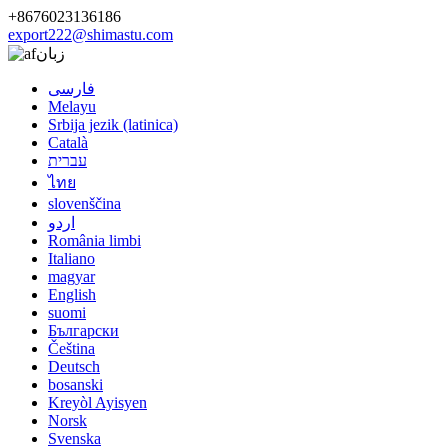
+8676023136186
export222@shimastu.com
زبان
فارسی
Melayu
Srbija jezik (latinica)
Català
עברית
ไทย
slovenščina
اردو
România limbi
Italiano
magyar
English
suomi
Български
Čeština
Deutsch
bosanski
Kreyòl Ayisyen
Norsk
Svenska