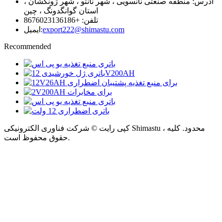
آدرس: منطقه صنعتی نانسویی ، شهر نانتو ، شهر ژونگشان ،
استان گوانگدونگ ، چین
تلفن: +8676023136186
export222@shimastu.com
ایمیل:
Recommended
کپی رایت © شرکت فناوری الکترونیکی Shimastu ، محدود. کلیه
حقوق محفوظ است.