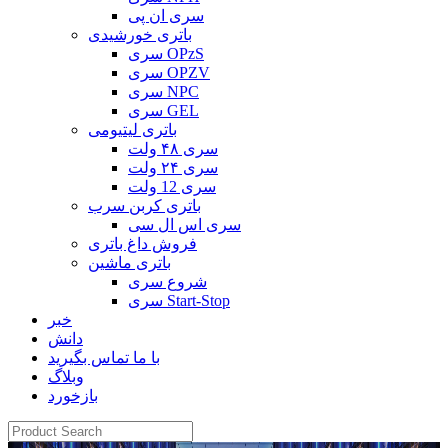
سری ان پی
باتری خورشیدی
سری OPzS
سری OPZV
سری NPC
سری GEL
باتری لیتیومی
سری ۴۸ ولت
سری ۲۴ ولت
سری 12 ولت
باتری کربن سرب
سری اس ال سی
فروش داغ باتری
باتری ماشین
شروع سری
سری Start-Stop
خبر
دانش
با ما تماس بگیرید
وبلاگ
بازخورد