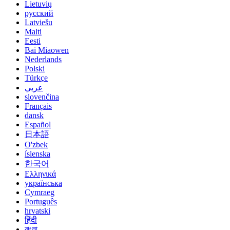
Lietuvių
русский
Latviešu
Malti
Eesti
Bai Miaowen
Nederlands
Polski
Türkçe
عربي
slovenčina
Français
dansk
Español
日本語
O'zbek
íslenska
한국어
Ελληνικά
українська
Cymraeg
Português
hrvatski
हिंदी
বাংলা