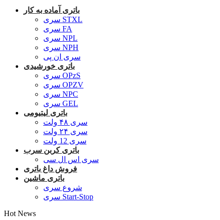
باتری آماده به کار
سری STXL
سری FA
سری NPL
سری NPH
سری ان پی
باتری خورشیدی
سری OPzS
سری OPZV
سری NPC
سری GEL
باتری لیتیومی
سری ۴۸ ولت
سری ۲۴ ولت
سری 12 ولت
باتری کربن سرب
سری اس ال سی
فروش داغ باتری
باتری ماشین
شروع سری
سری Start-Stop
Hot News