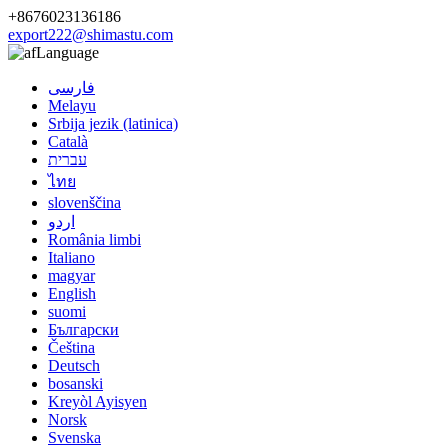
+8676023136186
export222@shimastu.com
Language
فارسی
Melayu
Srbija jezik (latinica)
Català
עברית
ไทย
slovenščina
اردو
România limbi
Italiano
magyar
English
suomi
Български
Čeština
Deutsch
bosanski
Kreyòl Ayisyen
Norsk
Svenska