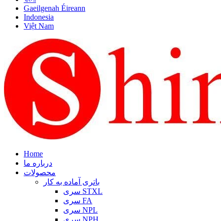
Gaeilgenah Éireann
Indonesia
Việt Nam
Home
درباره ما
محصولات
باتری آماده به کار
سری STXL
سری FA
سری NPL
سری NPH