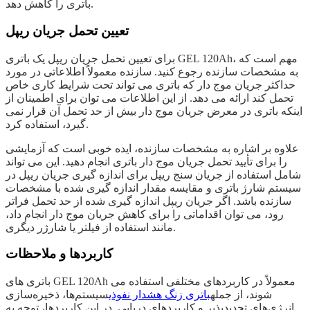
باتری را کاهش دهد.
تعیین تحمل جریان ریپل
برای تعیین تحمل جریان ریپل یک باتری GEL 120Ah، مهم است که
به مشخصات سازنده رجوع کنید. سازنده معمولاً اطلاعاتی در مورد
حداکثر جریان موج دار که باتری می تواند تحت شرایط کاری خاص
تحمل کند ارائه می دهد. از این اطلاعات می توان برای اطمینان از
اینکه باتری در معرض جریان موج دار بیش از حد تحمل آن قرار نمی
گیرد، استفاده کرد.
علاوه بر اشاره به مشخصات سازنده، ایده خوبی است که آزمایشی
را برای تأیید تحمل جریان موج دار باتری انجام دهید. این می تواند
شامل استفاده از جریان سنج ریپل برای اندازه گیری جریان ریپل در
سیستم شارژ باتری و مقایسه مقدار اندازه گیری شده با مشخصات
سازنده باشد. اگر جریان ریپل اندازه گیری شده از حد تحمل فراتر
رود، می توان اقداماتی را برای کاهش جریان موج دار انجام داد،
مانند استفاده از فیلتر یا شارژر دیگری.
کاربردها و ملاحظات
باتری های GEL 120Ah معمولاً در کاربردهای مختلفی استفاده می
شوند، از جمله
باتری زنگ هشدار نفوذی
سیستم‌ها، ذخیره‌سازی
انرژی‌های تجدیدپذیر و کاربردهای دریایی. در این کاربردها، توجه به