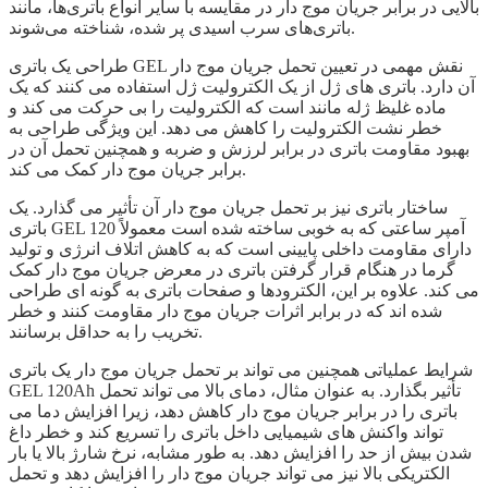
بالایی در برابر جریان موج دار در مقایسه با سایر انواع باتری‌ها، مانند
باتری‌های سرب اسیدی پر شده، شناخته می‌شوند.
طراحی یک باتری GEL نقش مهمی در تعیین تحمل جریان موج دار
آن دارد. باتری های ژل از یک الکترولیت ژل استفاده می کنند که یک
ماده غلیظ ژله مانند است که الکترولیت را بی حرکت می کند و
خطر نشت الکترولیت را کاهش می دهد. این ویژگی طراحی به
بهبود مقاومت باتری در برابر لرزش و ضربه و همچنین تحمل آن در
برابر جریان موج دار کمک می کند.
ساختار باتری نیز بر تحمل جریان موج دار آن تأثیر می گذارد. یک
باتری GEL 120 آمپر ساعتی که به خوبی ساخته شده است معمولاً
دارای مقاومت داخلی پایینی است که به کاهش اتلاف انرژی و تولید
گرما در هنگام قرار گرفتن باتری در معرض جریان موج دار کمک
می کند. علاوه بر این، الکترودها و صفحات باتری به گونه ای طراحی
شده اند که در برابر اثرات جریان موج دار مقاومت کنند و خطر
تخریب را به حداقل برسانند.
شرایط عملیاتی همچنین می تواند بر تحمل جریان موج دار یک باتری
GEL 120Ah تأثیر بگذارد. به عنوان مثال، دمای بالا می تواند تحمل
باتری را در برابر جریان موج دار کاهش دهد، زیرا افزایش دما می
تواند واکنش های شیمیایی داخل باتری را تسریع کند و خطر داغ
شدن بیش از حد را افزایش دهد. به طور مشابه، نرخ شارژ بالا یا بار
الکتریکی بالا نیز می تواند جریان موج دار را افزایش دهد و تحمل