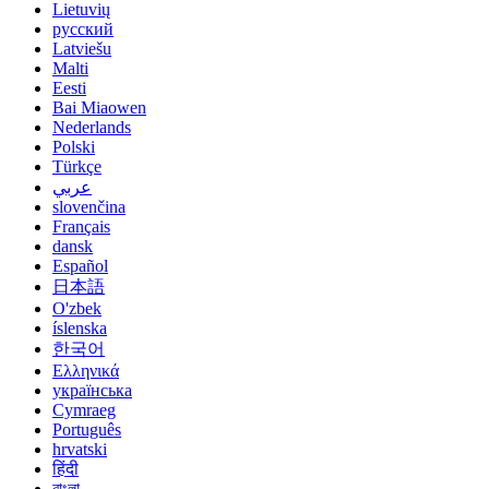
Lietuvių
русский
Latviešu
Malti
Eesti
Bai Miaowen
Nederlands
Polski
Türkçe
عربي
slovenčina
Français
dansk
Español
日本語
O'zbek
íslenska
한국어
Ελληνικά
українська
Cymraeg
Português
hrvatski
हिंदी
বাংলা