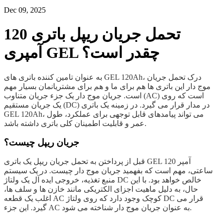
Dec 09, 2025
تحمل جریان ریپل باتری 120
آمپری GEL چقدر است؟
به عنوان تامین کننده باتری های GEL 120Ah، درک تحمل جریان
موج دار این باتری ها هم برای ما و هم برای مشتریانمان بسیار مهم
است. جریان موج دار یک جزء جریان متناوب (AC) است که روی
یک جریان مستقیم (DC) در مدار قرار می گیرد. در زمینه یک باتری
GEL 120Ah، می تواند پیامدهای قابل توجهی برای عملکرد، طول
عمر و قابلیت اطمینان کلی باتری داشته باشد.
جریان ریپل چیست؟
قبل از پرداختن به تحمل جریان ریپل یک باتری GEL 120 آمپر
ساعتی، مهم است که بفهمید جریان موج دار چیست. در یک سیستم
منبع تغذیه، خروجی ایده آل یک ولتاژ DC خالص خواهد بود. با این
حال، به دلیل ماهیت اجزای الکتریکی مانند خازن ها و سلف ها،
اغلب یک قطعه AC کوچک وجود دارد که روی ولتاژ DC قرار می
گیرد. این جزء AC به عنوان جریان موج دار شناخته می شود.