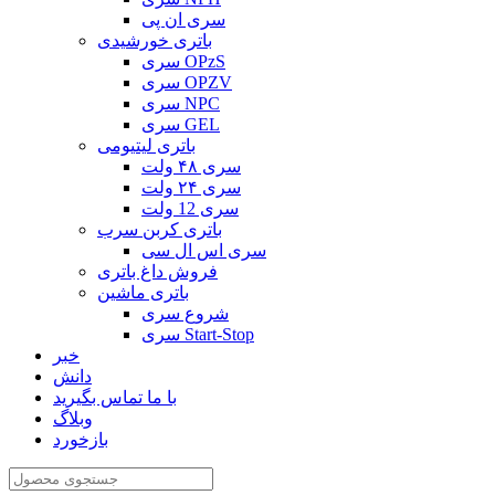
سری ان پی
باتری خورشیدی
سری OPzS
سری OPZV
سری NPC
سری GEL
باتری لیتیومی
سری ۴۸ ولت
سری ۲۴ ولت
سری 12 ولت
باتری کربن سرب
سری اس ال سی
فروش داغ باتری
باتری ماشین
شروع سری
سری Start-Stop
خبر
دانش
با ما تماس بگیرید
وبلاگ
بازخورد