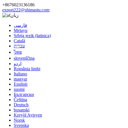
+8676023136186
export222@shimastu.com
زبان
فارسی
Melayu
Srbija jezik (latinica)
Català
עברית
ไทย
slovenščina
اردو
România limbi
Italiano
magyar
English
suomi
Български
Čeština
Deutsch
bosanski
Kreyòl Ayisyen
Norsk
Svenska