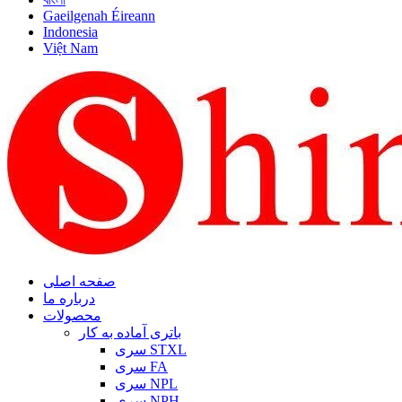
Gaeilgenah Éireann
Indonesia
Việt Nam
صفحه اصلی
درباره ما
محصولات
باتری آماده به کار
سری STXL
سری FA
سری NPL
سری NPH