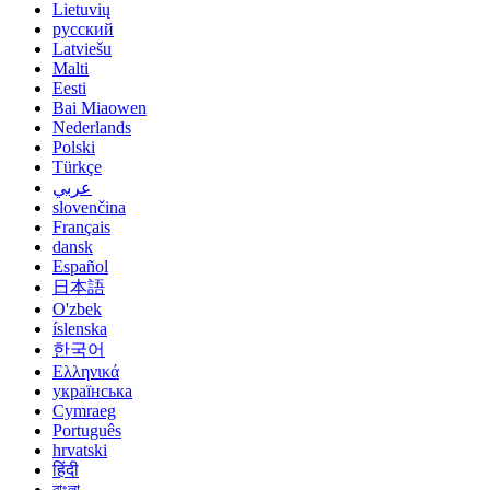
Lietuvių
русский
Latviešu
Malti
Eesti
Bai Miaowen
Nederlands
Polski
Türkçe
عربي
slovenčina
Français
dansk
Español
日本語
O'zbek
íslenska
한국어
Ελληνικά
українська
Cymraeg
Português
hrvatski
हिंदी
বাংলা