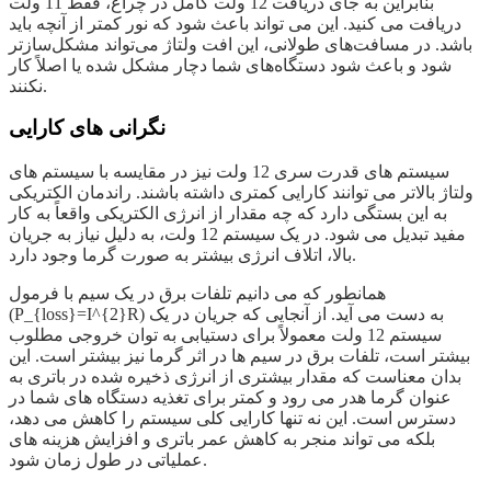
بنابراین به جای دریافت 12 ولت کامل در چراغ، فقط 11 ولت
دریافت می کنید. این می تواند باعث شود که نور کمتر از آنچه باید
باشد. در مسافت‌های طولانی، این افت ولتاژ می‌تواند مشکل‌سازتر
شود و باعث شود دستگاه‌های شما دچار مشکل شده یا اصلاً کار
نکنند.
نگرانی های کارایی
سیستم های قدرت سری 12 ولت نیز در مقایسه با سیستم های
ولتاژ بالاتر می توانند کارایی کمتری داشته باشند. راندمان الکتریکی
به این بستگی دارد که چه مقدار از انرژی الکتریکی واقعاً به کار
مفید تبدیل می شود. در یک سیستم 12 ولت، به دلیل نیاز به جریان
بالا، اتلاف انرژی بیشتر به صورت گرما وجود دارد.
همانطور که می دانیم تلفات برق در یک سیم با فرمول
(P_{loss}=I^{2}R) به دست می آید. از آنجایی که جریان در یک
سیستم 12 ولت معمولاً برای دستیابی به توان خروجی مطلوب
بیشتر است، تلفات برق در سیم ها در اثر گرما نیز بیشتر است. این
بدان معناست که مقدار بیشتری از انرژی ذخیره شده در باتری به
عنوان گرما هدر می رود و کمتر برای تغذیه دستگاه های شما در
دسترس است. این نه تنها کارایی کلی سیستم را کاهش می دهد،
بلکه می تواند منجر به کاهش عمر باتری و افزایش هزینه های
عملیاتی در طول زمان شود.