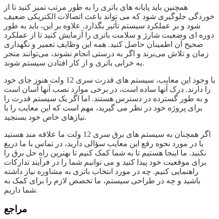
همچنین باید پایانه های باتری را به طور مرتب تمیز کنید تا از
خوردگی جلوگیری شود که می تواند باعث اتصالات الکتریکی ضعیف
شود و بر عملکرد سیستم تأثیر بگذارد. علاوه بر این، باید به طور
دوره ای وضعیت شارژ و سلامت باتری را آزمایش کنید تا از عملکرد
صحیح آن اطمینان حاصل کنید. همه این وظایف تعمیر و نگهداری
زمان و تلاش می‌برند و اگر به درستی انجام نشوند، می‌توانند منجر
به خرابی باتری و از کار افتادن سیستم شوند.
با وجود این معایب، سیستم های قدرت سری 12 ولت هنوز جای خود
را دارند. درک آنها ساده است، در برخی موارد نصب آنها آسان است
و به طور گسترده در دسترس هستند. اما اگر یک سیستم قدرت را
برای پروژه خود در نظر می گیرید، مهم است که این معایب را با
نیازهای خاص خود بسنجید.
اگر همچنان به سیستم های برق سری 12 ولت ما علاقه مند هستید
یا در مورد نحوه رفع این معایب سؤالی دارید، در تماس با ما دریغ
نکنید. ما اینجا هستیم تا به شما کمک کنیم تا بهترین راه حل برق را
برای موقعیت خود پیدا کنید و می توانیم شما را در فرآیند تدارکات
راهنمایی کنیم. چه در مورد انتخاب باتری به مشاوره نیاز داشته
باشید و چه در طراحی سیستم، ما تخصص لازم را برای کمک به
شما داریم.
مراجع