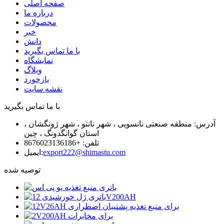
صفحه اصلی
درباره ما
محصولات
خبر
دانش
با ما تماس بگیرید
نمایشگاه
وبلاگ
بازخورد
نقشه سایت
با ما تماس بگیرید
آدرس: منطقه صنعتی نانسویی ، شهر نانتو ، شهر ژونگشان ،
استان گوانگدونگ ، چین
تلفن: +8676023136186
export222@shimastu.com
ایمیل:
توصیه شده