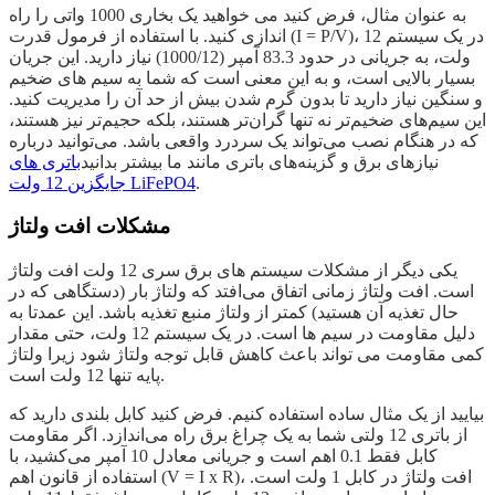
به عنوان مثال، فرض کنید می خواهید یک بخاری 1000 واتی را راه
اندازی کنید. با استفاده از فرمول قدرت (I = P/V)، در یک سیستم 12
ولت، به جریانی در حدود 83.3 آمپر (1000/12) نیاز دارید. این جریان
بسیار بالایی است، و به این معنی است که شما به سیم های ضخیم
و سنگین نیاز دارید تا بدون گرم شدن بیش از حد آن را مدیریت کنید.
این سیم‌های ضخیم‌تر نه تنها گران‌تر هستند، بلکه حجیم‌تر نیز هستند،
که در هنگام نصب می‌تواند یک سردرد واقعی باشد. می‌توانید درباره
نیازهای برق و گزینه‌های باتری مانند ما بیشتر بدانید
باتری های
.
جایگزین 12 ولت LiFePO4
مشکلات افت ولتاژ
یکی دیگر از مشکلات سیستم های برق سری 12 ولت افت ولتاژ
است. افت ولتاژ زمانی اتفاق می‌افتد که ولتاژ بار (دستگاهی که در
حال تغذیه آن هستید) کمتر از ولتاژ منبع تغذیه باشد. این عمدتا به
دلیل مقاومت در سیم ها است. در یک سیستم 12 ولت، حتی مقدار
کمی مقاومت می تواند باعث کاهش قابل توجه ولتاژ شود زیرا ولتاژ
پایه تنها 12 ولت است.
بیایید از یک مثال ساده استفاده کنیم. فرض کنید کابل بلندی دارید که
از باتری 12 ولتی شما به یک چراغ برق راه می‌اندازد. اگر مقاومت
کابل فقط 0.1 اهم است و جریانی معادل 10 آمپر می‌کشید، با
استفاده از قانون اهم (V = I x R)، افت ولتاژ در کابل 1 ولت است.