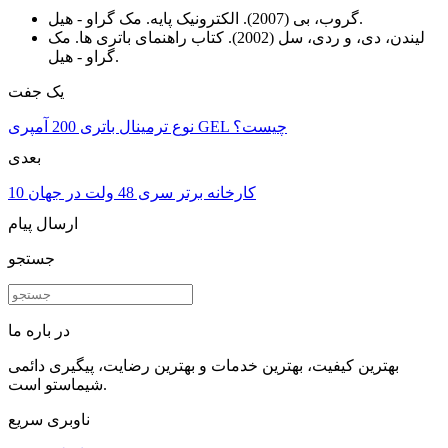
گروب، بی (2007). الکترونیک پایه. مک گراو - هیل.
لیندن، دی، و ردی، سل (2002). کتاب راهنمای باتری ها. مک
گراو - هیل.
یک جفت
نوع ترمینال باتری 200 آمپری GEL چیست؟
بعدی
10 کارخانه برتر سری 48 ولت در جهان
ارسال پیام
جستجو
در باره ما
بهترین کیفیت، بهترین خدمات و بهترین رضایت، پیگیری دائمی
شیماستو است.
ناوبری سریع