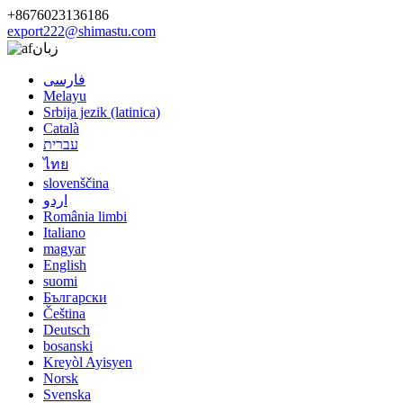
+8676023136186
export222@shimastu.com
زبان
فارسی
Melayu
Srbija jezik (latinica)
Català
עברית
ไทย
slovenščina
اردو
România limbi
Italiano
magyar
English
suomi
Български
Čeština
Deutsch
bosanski
Kreyòl Ayisyen
Norsk
Svenska