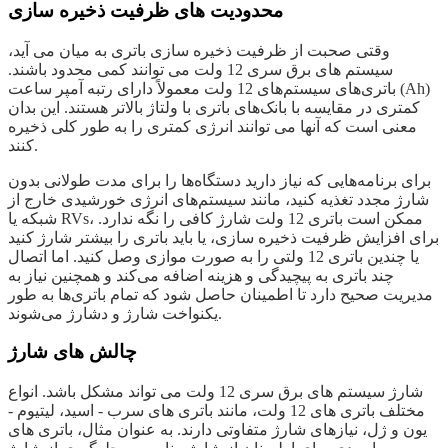
محدودیت های ظرفیت ذخیره سازی
وقتی صحبت از ظرفیت ذخیره سازی باتری به میان می آید،
سیستم های برق سری 12 ولت می توانند کمی محدود باشند.
باتری‌های سیستم‌های 12 ولت معمولاً دارای رتبه آمپر ساعت (Ah)
کمتری در مقایسه با بانک‌های باتری با ولتاژ بالاتر هستند. این بدان
معنی است که آنها می توانند انرژی کمتری را به طور کلی ذخیره
کنند.
برای برنامه‌هایی که نیاز دارید دستگاه‌ها را برای مدت طولانی بدون
شارژ مجدد تغذیه کنید، مانند سیستم‌های انرژی خورشیدی خارج از
شبکه یا RVs، ممکن است باتری 12 ولت شارژ کافی را نگه ندارد.
برای افزایش ظرفیت ذخیره سازی، یا باید باتری را بیشتر شارژ کنید
یا چندین باتری 12 ولتی را به صورت موازی وصل کنید. اما اتصال
چند باتری به پیچیدگی و هزینه اضافه می‌کند و همچنین نیاز به
مدیریت صحیح دارد تا اطمینان حاصل شود که تمام باتری‌ها به طور
یکنواخت شارژ و دشارژ می‌شوند.
چالش های شارژ
شارژ سیستم های برق سری 12 ولت می تواند مشکل باشد. انواع
مختلف باتری های 12 ولت، مانند باتری های سرب - اسید، لیتیوم -
یون و ژل، نیازهای شارژ متفاوتی دارند. به عنوان مثال، باتری های