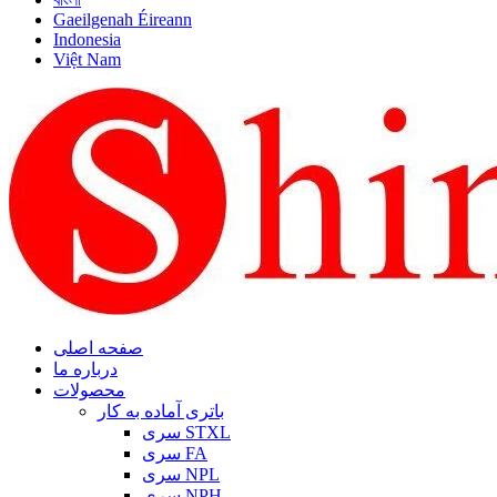
Gaeilgenah Éireann
Indonesia
Việt Nam
صفحه اصلی
درباره ما
محصولات
باتری آماده به کار
سری STXL
سری FA
سری NPL
سری NPH