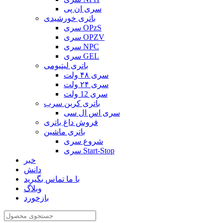
سری ان پی
باتری خورشیدی
سری OPzS
سری OPZV
سری NPC
سری GEL
باتری لیتیومی
سری ۴۸ ولت
سری ۲۴ ولت
سری 12 ولت
باتری کربن سرب
سری اس ال سی
فروش داغ باتری
باتری ماشین
شروع سری
سری Start-Stop
خبر
دانش
با ما تماس بگیرید
وبلاگ
بازخورد