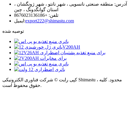
آدرس: منطقه صنعتی نانسویی ، شهر نانتو ، شهر ژونگشان ،
استان گوانگدونگ ، چین
تلفن: +8676023136186
export222@shimastu.com
ایمیل:
توصیه شده
کپی رایت © شرکت فناوری الکترونیکی Shimastu ، محدود. کلیه
حقوق محفوظ است.