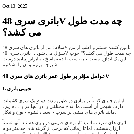
Oct 13, 2025
باتری سری 48V چه مدت طول
می کشد؟
سلام! من از باتری های سری 48V تأمین کننده هستم و اغلب از من
سؤال می شود ، "باتری سری 48V چه مدت طول می کشد؟" خوب
، این یک اندازه نیست - متناسب با همه پاسخ ، بنابراین بیایید درست
شیرجه بزنیم و آن را بشکنیم.
عوامل مؤثر بر طول عمر باتری های سری 48V
1. شیمی باتری
اولین چیزی که تأثیر زیادی در طول مدت دوام یک سری 48 ولت
دارد ، شیمی آن است. ما انواع مختلفی را در آنجا قرار داده ایم ،
مانند باتری های مبتنی بر سرب - اسید ، لیتیوم - یون و نیکل.
باتری های سرب - اسید تایمرهای قدیمی در بازی هستند. آنها نسبتاً
ارزان هستند ، اما تا زمانی که برخی از گزینه های جدیدتر دوام
ندارند. یک باتری معمولی سرب - اسید 48 ولت در یک سناریوی