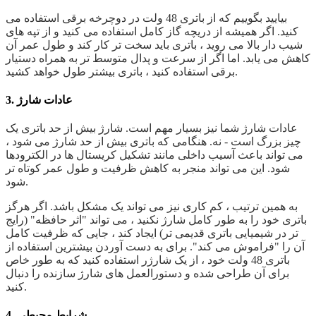
بیایید بگوییم که از باتری 48 ولت در دوچرخه برقی استفاده می
کنید. اگر همیشه از دریچه گاز کامل استفاده می کنید و از تپه های
شیب دار بالا می روید ، باتری باید سخت تر کار کند و طول عمر آن
کاهش می یابد. اما اگر از سرعت و پدال متوسط ​​تر به همراه دستیار
برقی استفاده کنید ، باتری بیشتر طول خواهد کشید.
3. عادات شارژ
عادات شارژ شما نیز بسیار مهم است. شارژ بیش از حد باتری یک
چیز بزرگ است - نه. هنگامی که باتری بیش از حد شارژ می شود ،
می تواند باعث آسیب داخلی مانند تشکیل کریستال ها در الکترودها
شود. این می تواند منجر به کاهش ظرفیت و طول عمر کوتاه تر
شود.
به همین ترتیب ، کم کاری نیز می تواند یک مشکل باشد. اگر هرگز
باتری خود را به طور کامل شارژ نکنید ، می تواند "اثر حافظه" (رایج
تر در شیمیایی باتری قدیمی تر) ایجاد کند ، جایی که ظرفیت کامل
آن را "فراموش می کند". برای به دست آوردن بیشترین استفاده از
باتری 48 ولت خود ، از یک شارژر استفاده کنید که به طور خاص
برای آن طراحی شده و دستورالعمل های شارژ سازنده را دنبال
کنید.
4. شرایط محیطی