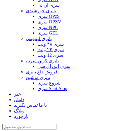
سری ان پی
باتری خورشیدی
سری OPzS
سری OPZV
سری NPC
سری GEL
باتری لیتیومی
سری ۴۸ ولت
سری ۲۴ ولت
سری 12 ولت
باتری کربن سرب
سری اس ال سی
فروش داغ باتری
باتری ماشین
شروع سری
سری Start-Stop
خبر
دانش
با ما تماس بگیرید
وبلاگ
بازخورد