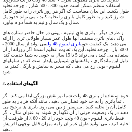
استفاده منظم ممکن است حدود 300 - 500 شارژ - چرخه تخلیه
طول بکشد. این بدان معناست که اگر هر روز باتری را به طور کامل
شارژ کنید و به طور کامل باتری را تخلیه کنید ، می تواند حدود یک
سال و یک سال و نیم به شما دوام بیاورد.
از طرف دیگر ، باتری های لیتیوم - یونی در حال حاضر ستاره های
راک دنیای باتری هستند. آنها طول عمر بسیار طولانی تری را ارائه
می دهند. یک کیفیت خوب
باتری لیتیوم 48 ولت
می تواند از سال 2000 -
5000 بار - چرخه تخلیه. این یک تفاوت عظیم است! اگر روزانه از آن
استفاده می کنید ، می تواند 5 تا 15 سال به خوبی به شما خدمت کند.
دلیل این ماندگاری ، واکنشهای شیمیایی پایدار است که در سلولهای
لیتیوم - یونی رخ می دهد ، که منجر به سایش و پارگی کمتر می
شود.
2. الگوهای استفاده
نحوه استفاده از باتری 48 ولت شما نیز نقش بزرگی ایفا می کند. اگر
دائماً باتری را به حد خود فشار می دهید ، مانند آنکه هر بار به طور
کامل آن را تخلیه کنید ، سریعتر از بین می رود. باتری ها ترجیح می
دهند در یک وضعیت جزئی از آن نگهداری شوند. به عنوان مثال ، اگر
فقط باتری لیتیوم - یون 48 ولت خود را تا 20 - 80 ٪ از ظرفیت آن
تخلیه کنید ، می توانید طول عمر آن را به میزان قابل توجهی افزایش
دهید.