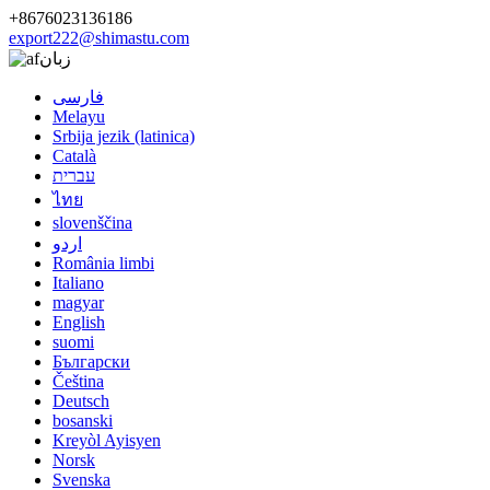
+8676023136186
export222@shimastu.com
زبان
فارسی
Melayu
Srbija jezik (latinica)
Català
עברית
ไทย
slovenščina
اردو
România limbi
Italiano
magyar
English
suomi
Български
Čeština
Deutsch
bosanski
Kreyòl Ayisyen
Norsk
Svenska