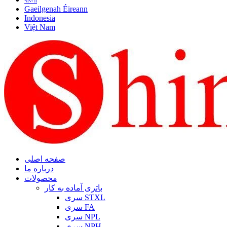
Gaeilgenah Éireann
Indonesia
Việt Nam
صفحه اصلی
درباره ما
محصولات
باتری آماده به کار
سری STXL
سری FA
سری NPL
سری NPH