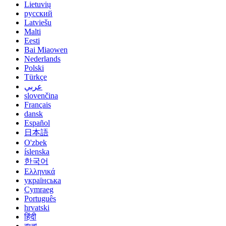
Lietuvių
русский
Latviešu
Malti
Eesti
Bai Miaowen
Nederlands
Polski
Türkçe
عربي
slovenčina
Français
dansk
Español
日本語
O'zbek
íslenska
한국어
Ελληνικά
українська
Cymraeg
Português
hrvatski
हिंदी
বাংলা