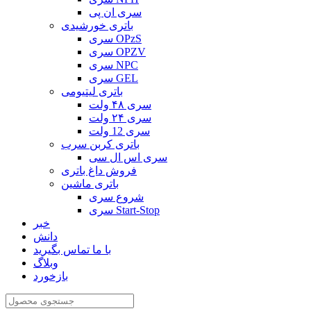
سری ان پی
باتری خورشیدی
سری OPzS
سری OPZV
سری NPC
سری GEL
باتری لیتیومی
سری ۴۸ ولت
سری ۲۴ ولت
سری 12 ولت
باتری کربن سرب
سری اس ال سی
فروش داغ باتری
باتری ماشین
شروع سری
سری Start-Stop
خبر
دانش
با ما تماس بگیرید
وبلاگ
بازخورد