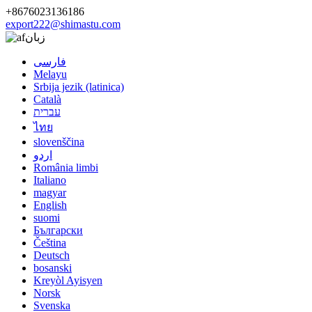
+8676023136186
export222@shimastu.com
زبان
فارسی
Melayu
Srbija jezik (latinica)
Català
עברית
ไทย
slovenščina
اردو
România limbi
Italiano
magyar
English
suomi
Български
Čeština
Deutsch
bosanski
Kreyòl Ayisyen
Norsk
Svenska