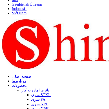
Gaeilgenah Éireann
Indonesia
Việt Nam
صفحه اصلی
درباره ما
محصولات
باتری آماده به کار
سری STXL
سری FA
سری NPL
سری NPH