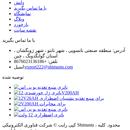
دانش
با ما تماس بگیرید
نمایشگاه
وبلاگ
بازخورد
نقشه سایت
با ما تماس بگیرید
آدرس: منطقه صنعتی نانسویی ، شهر نانتو ، شهر ژونگشان ،
استان گوانگدونگ ، چین
تلفن: +8676023136186
export222@shimastu.com
ایمیل:
توصیه شده
کپی رایت © شرکت فناوری الکترونیکی Shimastu ، محدود. کلیه