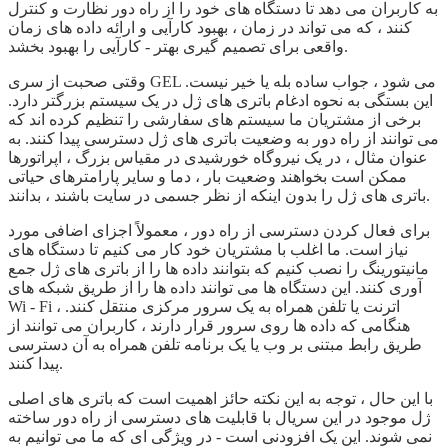
به کاربران می دهد تا دستگاه های خود را از راه دور نظارت و کنترل
کنند ، که می تواند در زمان ، بهبود کارآیی و ارائه داده های زمان
واقعی برای تصمیم گیری بهتر - کارآیی را بهبود بخشد.
وقتی صحبت از سری GEL می شود ، جواب ساده بله یا خیر نیست.
این بستگی به نحوه ادغام باتری های ژل در یک سیستم بزرگتر دارد.
برخی از مشتریان ما سیستم های سفارشی را تنظیم کرده اند که
می توانند از راه دور به وضعیت باتری های ژل دسترسی پیدا کنند. به
عنوان مثال ، در یک نیروگاه خورشیدی در مقیاس بزرگ ، اپراتورها
ممکن است بخواهند وضعیت بار ، دما و سایر پارامترهای حیاتی
باتری های ژل را بدون اینکه از نظر جسمی در سایت باشند ، بدانند.
برای فعال کردن دسترسی از راه دور ، معمولاً اجزای اضافی مورد
نیاز است. ما اغلب با مشتریان خود کار می کنیم تا دستگاه های
مانیتورینگ را نصب کنیم که بتوانند داده ها را از باتری های ژل جمع
آوری کنند. این دستگاه ها می توانند داده ها را از طریق شبکه های
Wi - Fi ، اترنت یا تلفن همراه به یک سرور مرکزی منتقل کنند.
هنگامی که داده ها روی سرور قرار دارند ، کاربران می توانند از
طریق رابط مبتنی بر وب یا یک برنامه تلفن همراه به آن دسترسی
پیدا کنند.
با این حال ، توجه به این نکته حائز اهمیت است که باتری های اصلی
ژل موجود در این سریال با قابلیت های دسترسی از راه دور ساخته
نمی شوند. این یک افزودنی است - در ویژگی ای که ما می توانیم به