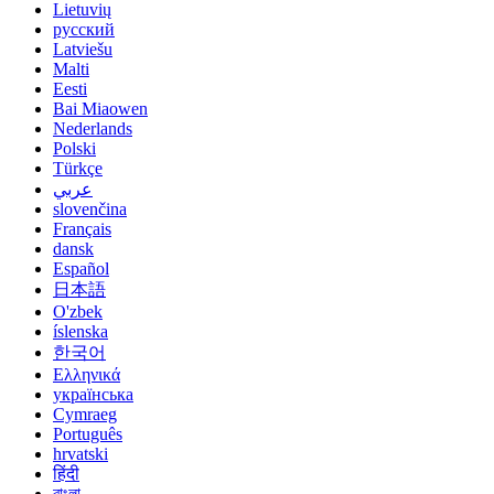
Lietuvių
русский
Latviešu
Malti
Eesti
Bai Miaowen
Nederlands
Polski
Türkçe
عربي
slovenčina
Français
dansk
Español
日本語
O'zbek
íslenska
한국어
Ελληνικά
українська
Cymraeg
Português
hrvatski
हिंदी
বাংলা