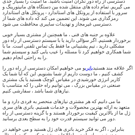
دسترسی از راه دور نگران امنیت باشید. ما امنیت را بسیار جدی
می گیریم. تمام داده های منتقل شده بین دستگاه های مانیتورینگ و
سرور با استفاده از پروتکل های استاندارد - پروتکل های استاندارد
رمزگذاری می شوند. این تضمین می کند که داده های شما از
دسترسی غیرمجاز و تهدیدات سایبری محافظت می شود.
علاوه بر جنبه های فنی ، ما همچنین از مشتری بسیار خوبی
برخوردار هستیم. اگر سؤالی دارید یا با سیستم دسترسی از راه دور
مشکلی دارید ، تیم پشتیبانی ما فقط یک تماس تلفنی است. ما با
شما همکاری خواهیم کرد تا مسئله را عیب یابی کنید و سیستم شما
را به راحتی انجام دهیم.
اگر علاقه مند هستید
باتری
و می خواهیم امکان دسترسی از راه دور را
کشف کنیم ، ما دوست داریم از شما بشنویم. این که آیا شما یک
کاربر انرژی خورشیدی در مقیاس کوچک هستید یا یک مشتری
صنعتی در مقیاس بزرگ ، می توانیم راه حلی را که متناسب با
نیازهای شما باشد ، سفارشی کنیم.
ما می دانیم که هر مشتری نیازهای منحصر به فردی دارد و ما
متعهد به ارائه بهترین محصولات و خدمات هستیم. باتری های سری
ژل ما از بالاترین کیفیت برخوردار هستند و با گزینه دسترسی از راه
دور می توانید سیستم قدرت خود را به سطح بعدی برسانید.
بنابراین ، اگر به فکر خرید باتری های ژل هستید و می خواهید در
مورد دسترسی از راه دور اطلاعات بیشتری کسب کنید یا سؤال