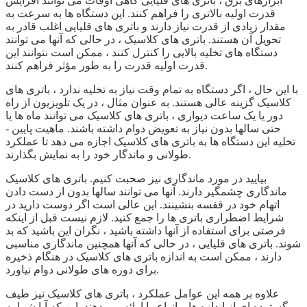
ابزارهای برق ، باتری های قلیایی گاهی اوقات می توانند افزایش
قدرت اولیه بالاتری را فراهم کنند. این دستگاه ها به سرعت به
مقدار زیادی از قدرت نیاز دارند و باتری های قلیایی اغلب قادر به
تحویل آن هستند. باتری های کلاسیک ، در حالی که آنها می توانند
دستگاه های تخلیه بالایی را کنترل کنند ، ممکن است نتوانند این
قدرت اولیه قدرت را به طور مؤثر فراهم کنند.
با این حال ، اگر دستگاه به تمام وقت نیاز به تخلیه ندارد ، باتری های
کلاسیک گزینه عالی هستند. به عنوان مثال ، در یک تلویزیون از راه
دور یا یک ساعت دیواری ، باتری های کلاسیک می توانند ماه ها یا
حتی سالها بدون نیاز به تعویض دوام داشته باشند. ماهیت پایین -
تخلیه این دستگاه ها به باتری های کلاسیک اجازه می دهد تا عملکرد
طولانی و ماندگار خود را به نمایش بگذارند.
بیایید در مورد ماندگاری نیز صحبت کنیم. باتری های کلاسیک
ماندگاری چشمگیر دارند. آنها می توانند سالها بدون از دست دادن
اتهام خود در قفسه بنشینند. این عالی است اگر دوست دارید در
شرایط اضطراری باتری ها را جمع کنید. لازم نیست قبل از اینکه
فرصتی برای استفاده از آنها داشته باشید ، نگران این باشید که بد
شوند. باتری های قلیایی ، در حالی که آنها همچنین ماندگاری مناسبی
دارند ، ممکن است به اندازه باتری های کلاسیک در هنگام ذخیره
برای دوره های طولانی دوام نیاورد.
علاوه بر همه این عوامل عملکرد ، باتری های کلاسیک نیز طیف
گسترده ای از اندازه ها و انواع را ارائه می دهند. این که آیا شما به