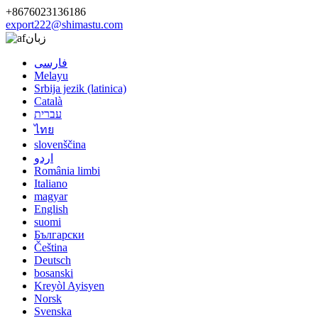
+8676023136186
export222@shimastu.com
زبان
فارسی
Melayu
Srbija jezik (latinica)
Català
עברית
ไทย
slovenščina
اردو
România limbi
Italiano
magyar
English
suomi
Български
Čeština
Deutsch
bosanski
Kreyòl Ayisyen
Norsk
Svenska