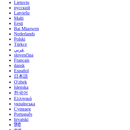
Lietuvių
русский
Latviešu
Malti
Eesti
Bai Miaowen
Nederlands
Polski
Türkçe
عربي
slovenčina
Français
dansk
Español
日本語
O'zbek
íslenska
한국어
Ελληνικά
українська
Cymraeg
Português
hrvatski
हिंदी
বাংলা