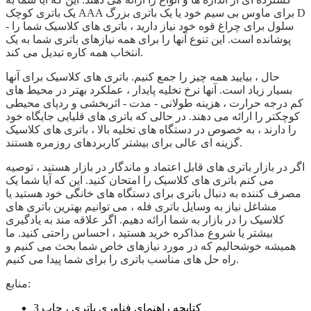
یک باتری کوچک AAA برای ماوس بی سیم خود یا یک باتری بزرگ D
- سلول برای چراغ قوه خود نیاز دارید ، باتری های کلاسیک شما را
پوشانده است. این تنوع آنها را برای همه نیازهای باتری شما به یک
انتخاب همه کاره تبدیل می کند.
حال ، بیایید همه چیز را جمع کنیم. باتری های کلاسیک برای آنها
بسیار زیاد است. آنها نرخ تخلیه پایدار ، عملکرد بهتر در محیط های
کم درجه حرارت ، هزینه طولانی - مدت - اثربخشی و ردپای محیطی
کوچکتر را ارائه می دهند. در حالی که باتری های قلیایی جایگاه خود
را دارند ، به خصوص در دستگاه های تخلیه بالا ، باتری های کلاسیک
گزینه ای عالی برای بیشتر کاربردهای روزمره هستند.
اگر در بازار باتری های قابل اعتماد و ماندگار در بازار هستید ، توصیه
می کنم باتری های کلاسیک را امتحان کنید. این که آیا شما یک
مصرف کننده به دنبال باتری برای دستگاه های خانگی خود هستید یا
مشاغل نیاز به وسایل باتری فله ، می توانیم بهترین باتری های
کلاسیک را در بازار به شما ارائه دهیم. اگر علاقه مند به یادگیری
بیشتر یا شروع مذاکره خرید هستید ، احساس راحتی کنید. ما
همیشه خوشحالیم که در مورد نیازهای خاص شما بحث می کنیم و
راه حل های مناسب باتری را برای شما پیدا می کنیم.
منابع:
کتابچه راهنمای فناوری باتری ، چاپ 3