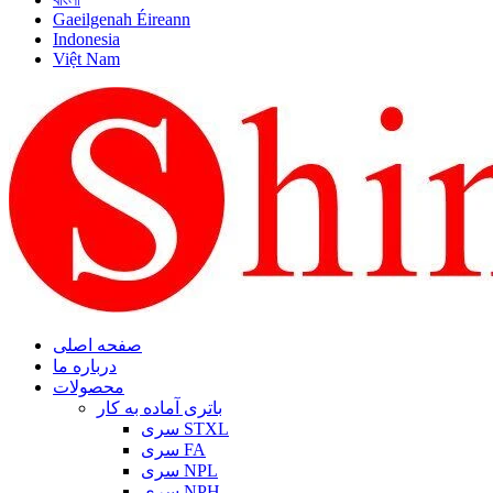
Gaeilgenah Éireann
Indonesia
Việt Nam
صفحه اصلی
درباره ما
محصولات
باتری آماده به کار
سری STXL
سری FA
سری NPL
سری NPH