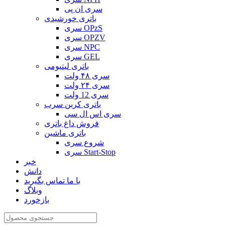
سری ان پی
باتری خورشیدی
سری OPzS
سری OPZV
سری NPC
سری GEL
باتری لیتیومی
سری ۴۸ ولت
سری ۲۴ ولت
سری 12 ولت
باتری کربن سرب
سری اس ال سی
فروش داغ باتری
باتری ماشین
شروع سری
سری Start-Stop
خبر
دانش
با ما تماس بگیرید
وبلاگ
بازخورد