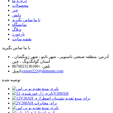
درباره ما
محصولات
خبر
دانش
با ما تماس بگیرید
نمایشگاه
وبلاگ
بازخورد
نقشه سایت
با ما تماس بگیرید
آدرس: منطقه صنعتی نانسویی ، شهر نانتو ، شهر ژونگشان ،
استان گوانگدونگ ، چین
تلفن: +8676023136186
export222@shimastu.com
ایمیل:
توصیه شده