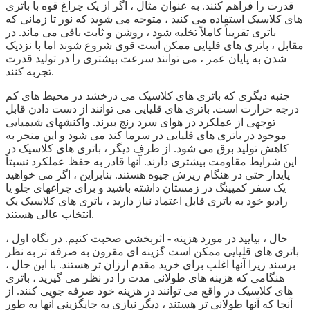
قدرت را فراهم کنند. به عنوان مثال ، اگر از یک چراغ قوه با باتری
های کلاسیک استفاده می کنید ، متوجه می شوید که نور تا زمانی که
باتری تقریباً کاملاً تخلیه شود ، روشن و ثابت باقی می ماند. در
مقابل ، باتری های قلیایی ممکن است قوی شروع شوند اما با نزدیک
شدن به پایان عمر ، می توانند سرعت بیشتری را در تولید قدرت
تجربه کنند.
جنبه دیگری که باتری های کلاسیک می درخشد در محیط های کم
درجه حرارت است. باتری های قلیایی می توانند از دست دادن قابل
توجهی از عملکرد در هوای سرد رنج ببرند. واکنشهای شیمیایی
موجود در باتری های قلیایی در سرما کند می شود و این منجر به
کاهش تولید برق می شود. از طرف دیگر ، باتری های کلاسیک در
این شرایط مقاومت بیشتری دارند. آنها قادر به حفظ عملکرد نسبتاً
پایدار حتی در هنگام ریزش جیوه هستند. بنابراین ، اگر می خواهید
یک سفر کمپینگ در زمستان داشته باشید و برای چراغهای جلو یا
رادیو خود به باتری قابل اعتماد نیاز دارید ، باتری های کلاسیک یک
انتخاب عالی هستند.
حال ، بیایید در مورد هزینه - اثربخشی صحبت کنیم. در نگاه اول ،
باتری های قلیایی ممکن است گزینه ای مقرون به صرفه تر به نظر
برسند زیرا آنها اغلب برای خرید مقدم ارزان تر هستند. با این حال ،
هنگامی که هزینه های طولانی مدت را در نظر می گیرید ، باتری
های کلاسیک در واقع می توانند در هزینه خود صرفه جویی کنند. از
آنجا که آنها طولانی تر هستند ، دیگر نیازی به جایگزینی آنها به طور