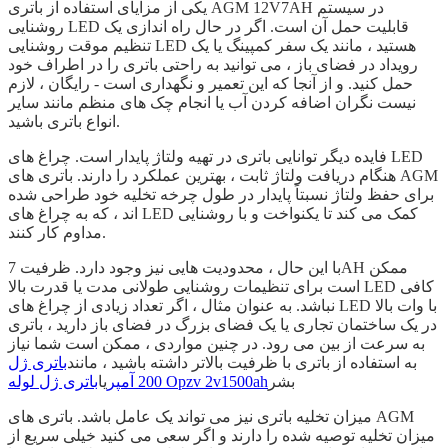
یکی از مزایای استفاده از باتری AGM 12V7AH در سیستم
روشنایی LED قابلیت حمل آن است. اگر در حال راه اندازی یک
تنظیم موقت روشنایی LED هستید ، مانند یک سفر کمپینگ یا یک
رویداد در فضای باز ، می توانید به راحتی باتری را در اطراف خود
حمل کنید. و از آنجا که این تعمیر و نگهداری است - رایگان ، لازم
نیست نگران اضافه کردن آب یا انجام چک های منظم مانند سایر
انواع باتری باشید.
فایده دیگر توانایی باتری در تهیه ولتاژ پایدار است. چراغ های LED
هنگام دریافت ولتاژ ثابت ، بهترین عملکرد را دارند. باتری های AGM
برای حفظ ولتاژ نسبتاً پایدار در طول چرخه تخلیه خود طراحی شده
اند ، که به چراغ های LED کمک می کند تا یکنواخت و با روشنایی
مداوم کار کنند.
با این حال ، محدودیت هایی نیز وجود دارد. ظرفیت 7AH ممکن
است برای تنظیمات روشنایی طولانی مدت یا قدرت بالا LED کافی
نباشد. به عنوان مثال ، اگر تعداد زیادی از چراغ های LED با وات بالا
در یک ساختمان تجاری یا یک فضای بزرگ در فضای باز دارید ، باتری
به سرعت از بین می رود. در چنین مواردی ، ممکن است شما نیاز
به استفاده از باتری با ظرفیت بالاتر داشته باشید ، مانند
باتری ژل
بشر
باتری ژل لوله Opzv 2v1500ah
200 آمپر
یا
میزان تخلیه باتری نیز می تواند یک عامل باشد. باتری های AGM
میزان تخلیه توصیه شده را دارند و اگر سعی می کنید خیلی سریع از