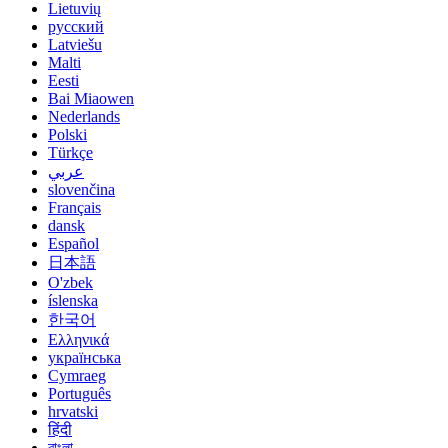
Lietuvių
русский
Latviešu
Malti
Eesti
Bai Miaowen
Nederlands
Polski
Türkçe
عربي
slovenčina
Français
dansk
Español
日本語
O'zbek
íslenska
한국어
Ελληνικά
українська
Cymraeg
Português
hrvatski
हिंदी
বাংলা