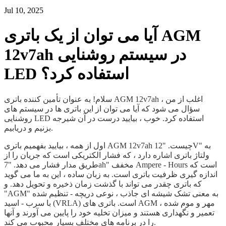
Jul 10, 2025
آیا می توان از یک باتری AGM
12v7ah در سیستم روشنایی
LED استفاده کرد؟
سلام! به عنوان تأمین کننده باتری AGM 12v7ah ، اغلب از من
سؤال می شود که آیا می توان از این باتری ها در سیستم های
روشنایی LED استفاده کرد. خوب ، بیایید درست در آن شیرجه
بزنیم و دریابیم.
اول از همه ، بیایید بفهمیم باتری AGM 12v7ah چیست. "12V" به
ولتاژ باتری اشاره دارد ، که فشار الکتریکی است که جریان را از
طریق مدار فشار می دهد. "7ah" مخفف Ampere - Hours است که
اندازه گیری ظرفیت باتری است. به زبان ساده ، این به ما می گوید
که باتری چقدر می تواند با گذشت زمان ذخیره و تحویل دهد. و
"AGM" به معنی تشک شیشه ای جاذب ، نوعی دریچه - تنظیم شده
با سرب - اسید (VRLA) است. باتری های AGM مهر و موم شده ،
تعمیر و نگهداری هستند و میزان تخلیه خود را پایین می آورند و آنها
را در برنامه های مختلف بسیار محبوب می کند.