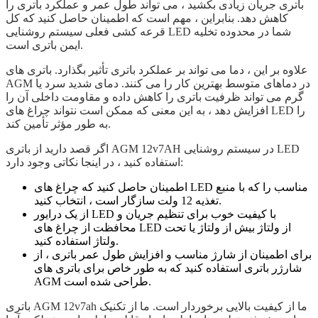
باتری جریان زیادی بکشید ، می تواند طول عمر و عملکرد باتری را
کاهش دهد. بنابراین ، مهم است که اطمینان حاصل کنید که کل
قرعه کشی فعلی سیستم روشنایی LED شما در محدوده تخلیه
ایمن باتری است.
علاوه بر این ، دما می تواند بر عملکرد باتری تأثیر بگذارد. باتری های
AGM در دماهای متوسط ​​بهترین کار را می کنند. دمای شدید سرد یا
گرم می تواند ظرفیت باتری را کاهش داده و مقاومت داخلی آن را
افزایش دهد ، به این معنی که ممکن است نتواند چراغ های LED را
به طور مؤثر تأمین کند.
اگر قصد دارید از باتری AGM 12v7AH در سیستم روشنایی LED
استفاده کنید ، در اینجا نکاتی وجود دارد:
اطمینان حاصل کنید که چراغ های LED مناسب را که با منبع
تغذیه 12 ولت سازگار است ، انتخاب کنید.
از یک درایور LED با کیفیت خوب برای تنظیم جریان و
محافظت از چراغ های LED از ولتاژ بیش از ولتاژ یا تحت
ولتاژ استفاده کنید.
برای اطمینان از شارژ مناسب و افزایش طول عمر باتری ، از
شارژر باتری استفاده کنید که به طور خاص برای باتری های
AGM طراحی شده است.
باتری AGM 12v7ah ما از کیفیت بالایی برخوردار است. ما از تکنیک