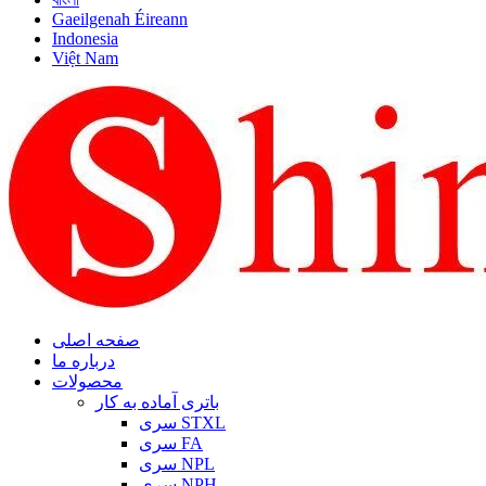
Gaeilgenah Éireann
Indonesia
Việt Nam
صفحه اصلی
درباره ما
محصولات
باتری آماده به کار
سری STXL
سری FA
سری NPL
سری NPH