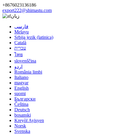
+8676023136186
export222@shimastu.com
زبان
فارسی
Melayu
Srbija jezik (latinica)
Català
עברית
ไทย
slovenščina
اردو
România limbi
Italiano
magyar
English
suomi
Български
Čeština
Deutsch
bosanski
Kreyòl Ayisyen
Norsk
Svenska