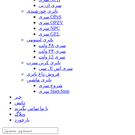
سری ان پی
باتری خورشیدی
سری OPzS
سری OPZV
سری NPC
سری GEL
باتری لیتیومی
سری ۴۸ ولت
سری ۲۴ ولت
سری 12 ولت
باتری کربن سرب
سری اس ال سی
فروش داغ باتری
باتری ماشین
شروع سری
سری Start-Stop
خبر
دانش
با ما تماس بگیرید
وبلاگ
بازخورد