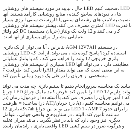
حال ، بیایید در مورد سیستم های روشنایی LED صحبت کنیم. LED
ها ، یا دیودهای ساطع کننده ، منابع روشنایی کارآمد هستند. آنها
نسبت به لامپ های رشته ای سنتی یا فلورسنت سنتی انرژی بسیار
کمتری مصرف می کنند. بیشتر سیستم های روشنایی LED با قدرت
کم ولتاژ DC (جریان مستقیم) کار می کنند و 12 ولت یک ولتاژ
عملیاتی مشترک برای بسیاری از آنها است.
بنابراین ، آیا می توان از یک باتری AGM 12V7AH در سیستم
روشنایی LED استفاده کرد؟ پاسخ کوتاه بله ، می تواند. از آنجا که
باتری خروجی 12 ولت را فراهم می کند ، که با ولتاژ عملیاتی
بسیاری از سیستم های روشنایی LED مطابقت دارد ، می تواند آنها
را تأمین کند. ظرفیت 7AH به این معنی است که می تواند مقدار
مشخصی از جریان را در طی یک دوره زمانی تأمین کند.
بیایید یک محاسبه سریع انجام دهیم تا ببینیم باتری چه مدت می تواند
چراغ LED را تأمین کند. فرض کنید ما یک چراغ LED 12 ولت داریم
که 1 آمپر جریان را مصرف می کند. با استفاده از فرمول: زمان (در
ساعت) = ظرفیت (در AH)/جریان (در A) ، می توانیم محاسبه کنیم
که باتری 12v7ah می تواند این چراغ LED 1 - AMP را برای حدود 7
ساعت تأمین کند. البته ، در سناریوهای واقعی جهانی ، عوامل
دیگری نیز وجود دارد که باید در نظر بگیرید ، مانند میزان تخلیه
واقعی باتری ، راندمان راننده LED و هرگونه ضرر در سیم کشی.