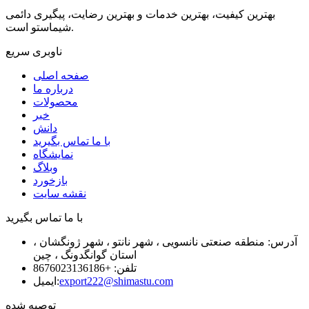
بهترین کیفیت، بهترین خدمات و بهترین رضایت، پیگیری دائمی
شیماستو است.
ناوبری سریع
صفحه اصلی
درباره ما
محصولات
خبر
دانش
با ما تماس بگیرید
نمایشگاه
وبلاگ
بازخورد
نقشه سایت
با ما تماس بگیرید
آدرس: منطقه صنعتی نانسویی ، شهر نانتو ، شهر ژونگشان ،
استان گوانگدونگ ، چین
تلفن: +8676023136186
export222@shimastu.com
ایمیل:
توصیه شده