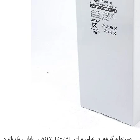
در پایان ، یک باتری AGM 12V7AH می تواند گزینه ای عالی برای