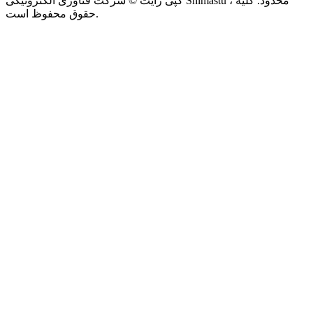
کپی رایت © شرکت فناوری الکترونیکی Shimastu ، محدود. کلیه
حقوق محفوظ است.