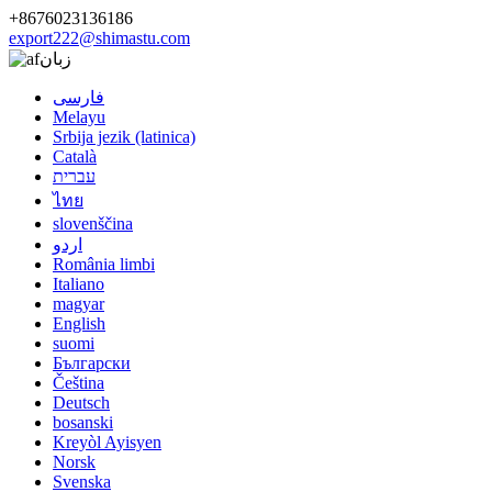
+8676023136186
export222@shimastu.com
زبان
فارسی
Melayu
Srbija jezik (latinica)
Català
עברית
ไทย
slovenščina
اردو
România limbi
Italiano
magyar
English
suomi
Български
Čeština
Deutsch
bosanski
Kreyòl Ayisyen
Norsk
Svenska