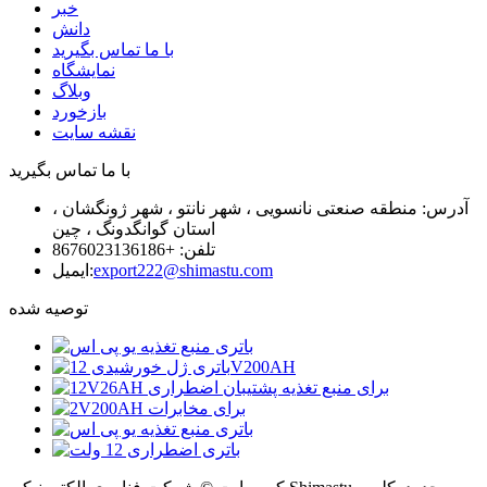
خبر
دانش
با ما تماس بگیرید
نمایشگاه
وبلاگ
بازخورد
نقشه سایت
با ما تماس بگیرید
آدرس: منطقه صنعتی نانسویی ، شهر نانتو ، شهر ژونگشان ،
استان گوانگدونگ ، چین
تلفن: +8676023136186
export222@shimastu.com
ایمیل:
توصیه شده