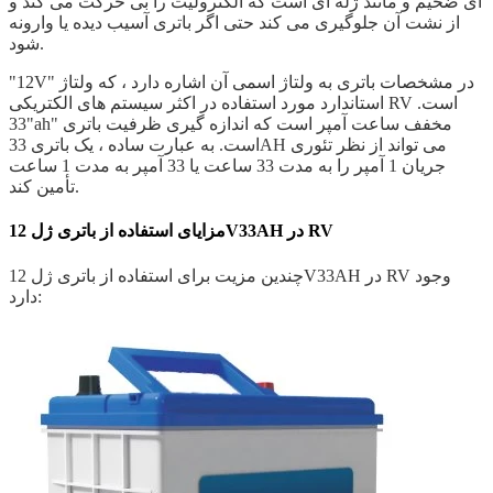
ای ضخیم و مانند ژله ای است که الکترولیت را بی حرکت می کند و
از نشت آن جلوگیری می کند حتی اگر باتری آسیب دیده یا وارونه
شود.
"12V" در مشخصات باتری به ولتاژ اسمی آن اشاره دارد ، که ولتاژ
استاندارد مورد استفاده در اکثر سیستم های الکتریکی RV است.
"33ah" مخفف ساعت آمپر است که اندازه گیری ظرفیت باتری
است. به عبارت ساده ، یک باتری 33AH می تواند از نظر تئوری
جریان 1 آمپر را به مدت 33 ساعت یا 33 آمپر به مدت 1 ساعت
تأمین کند.
مزایای استفاده از باتری ژل 12V33AH در RV
چندین مزیت برای استفاده از باتری ژل 12V33AH در RV وجود
دارد: