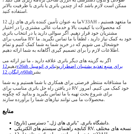
ممکن است لازم باشد که از چندین باتری یا باتری با ظرفیت بالاتر
استفاده کنید.
ما به عنوان تأمین کننده باتری های ژل 12V33AH ، ما متعهد هستیم
که محصولات با کیفیت بالا و خدمات عالی مشتری را در اختیار
مشتریان خود قرار دهیم. اگر سوالی دارید یا در انتخاب باتری
مناسب برای RV خود به کمک نیاز دارید ، لطفاً با ما تماس نگیرید. ما
خوشحال می شویم که در خرید شما به شما کمک کنیم و تمام
اطلاعات لازم را برای تصمیم گیری آگاهانه به شما ارائه دهیم.
اگر به گزینه های دیگر باتری علاقه دارید ، ما نیز ارائه می
12v26ah برای منبع تغذیه پشتیبان اضطراری
وت
باتری اتومبیل
دهیم
بشر
رایگان 12v60ah
ما مشتاقانه منتظر فرصتی برای همکاری با شما هستیم و به شما
در یافتن راه حل باتری مناسب برای RV خود کمک می کنیم. امروز
برای شروع بحث تهیه با ما تماس بگیرید و بدانید که چگونه
محصولات ما می توانند نیازهای شما را برآورده سازند.
منابع
دانشگاه باتری. "باتری های ژل." دسترسی [تاریخ].
کتابچه راهنمای سیستم های الکتریکی RV. نسخه های مختلف