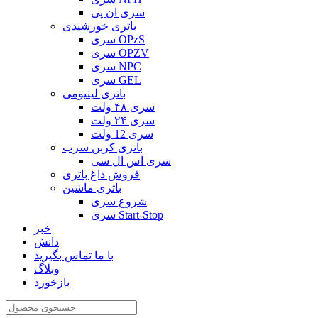
سری ان پی
باتری خورشیدی
سری OPzS
سری OPZV
سری NPC
سری GEL
باتری لیتیومی
سری ۴۸ ولت
سری ۲۴ ولت
سری 12 ولت
باتری کربن سرب
سری اس ال سی
فروش داغ باتری
باتری ماشین
شروع سری
سری Start-Stop
خبر
دانش
با ما تماس بگیرید
وبلاگ
بازخورد