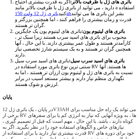
باتری های ژل با ظرفیت بالاتر:
اگر به قدرت بیشتری احتیاج
دارید ، می توانید از باتری ژل با ظرفیت بالاتر مانند a استفاده
بشر این باتری ها می توانند
باتری ژل 12 ولت 150ah
کنید
قدرت و زمان بیشتری را فراهم کنند ، اما همچنین بزرگتر و
گران تر هستند.
باتری های لیتیوم یون:
باتری های لیتیوم یون یک جایگزین
محبوب برای باتری های اسید سرب هستند زیرا سبک تر ،
کارآمدتر هستند و طول عمر بیشتری دارند. با این حال ، آنها
همچنین گران تر هستند و به یک سیستم شارژ تخصصی نیاز
دارند.
باتری های اسید سرب سیل:
باتری های اسید سرب سیل
سنتی ترین نوع باتری مورد استفاده در RV ها هستند. آنها
نسبت به باتری های ژل و لیتیوم یون ارزان تر هستند ، اما به
نگهداری منظم نیاز دارند و بیشتر مستعد آسیب در برابر
لرزش و شوک هستند.
پایان
در پایان ، یک باتری ژل 12V33AH می تواند یک راه حل مناسب برای
برخی از RV ها ، به ویژه آنهایی که نیاز به انرژی کم یا برای سفرهای
کوتاه دارند ، باشد. با این حال ، مهم است که قبل از تصمیم گیری ،
نیازهای خاص و الگوهای استفاده خود را در نظر بگیرید. اگر به
قدرت بیشتری نیاز دارید یا برای استفاده از RV خود برای دوره های
طولانی و بدون دسترسی به انرژی ساحل برنامه ریزی می کنید ،