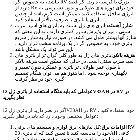
نباشد ، به خصوص اگر RV بزرگ یا گرسنه دارید. اگر قصد
دارید از RV خود برای دوره های طولانی و بدون دسترسی به
انرژی ساحل استفاده کنید ، ممکن است لازم باشد از چندین
باتری یا باتری با ظرفیت بالاتر استفاده کنید.
شارژ آهسته:
باتری های ژل نسبت به باتری های اسید سرب
سنتی ، میزان پذیرش شارژ کمتری دارند ، به این معنی که
شارژ آنها بیشتر طول می کشد. در صورت نیاز به شارژ سریع
باتری خود ، به خصوص اگر در یک برنامه سخت قرار دارید ،
این می تواند یک مشکل باشد.
هزینه بالاتر:
باتری های ژل به طور کلی گران تر از باتری های
اسید سرب سنتی است. در حالی که ممکن است هزینه بالاتر
با طول عمر طولانی تر باتری و عملکرد بدون تعمیر و
نگهداری توجیه شود ، اما هنوز هم می توان هنگام تصمیم
گیری خود در نظر گرفت.
عواملی که باید هنگام استفاده از باتری ژل 12V33AH در RV در
نظر بگیرید
اگر در نظر دارید از باتری ژل 12V33AH در RV خود استفاده کنید ،
عوامل مختلفی وجود دارد که باید در نظر بگیرید:
الزامات برق:
کل نیازهای برق لوازم و سیستم های برقی RV
خود را محاسبه کنید تا تعیین کنید که آیا باتری 33AH کافی
است یا خیر. برای دریافت تخمین دقیق می توانید از یک