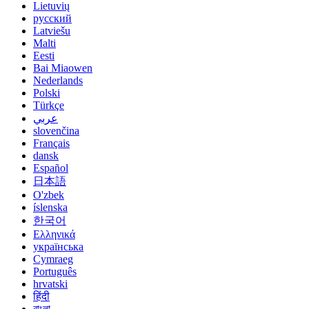
Lietuvių
русский
Latviešu
Malti
Eesti
Bai Miaowen
Nederlands
Polski
Türkçe
عربي
slovenčina
Français
dansk
Español
日本語
O'zbek
íslenska
한국어
Ελληνικά
українська
Cymraeg
Português
hrvatski
हिंदी
বাংলা