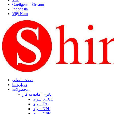
Gaeilgenah Éireann
Indonesia
Việt Nam
صفحه اصلی
درباره ما
محصولات
باتری آماده به کار
سری STXL
سری FA
سری NPL
سری NPH