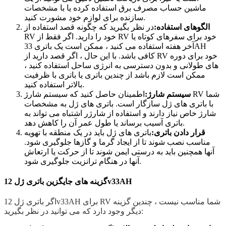
ماشین حساب مصرف برق استفاده کرده یا با مشخصات
سازنده برای لوازم خود مشورت کنید.
الگوهای استفاده:
در نظر بگیرید که چگونه قصد استفاده از
RV خود را دارید. اگر فقط از RV خود برای سفرهای کوتاه یا
آخر هفته استفاده می کنید ، ممکن است یک باتری 33AH
کافی باشد. با این حال ، اگر قصد دارید از RV خود برای دوره
های طولانی و بدون دسترسی به انرژی ساحل استفاده کنید ،
ممکن است لازم باشد از چندین باتری یا باتری با ظرفیت
بالاتر استفاده کنید.
سیستم شارژ:
اطمینان حاصل کنید که سیستم شارژ RV شما
با باتری های ژل سازگار است. باتری های ژل به مشخصات
شارژ خاص نیاز دارند و استفاده از شارژر اشتباه می تواند به
باتری آسیب برساند یا طول عمر آن را کاهش دهد.
قرار دادن باتری:
باتری های ژل باید در یک منطقه با تهویه
مناسب نصب شوند تا از ایجاد گرما و گازها جلوگیری شود.
آنها همچنین باید به درستی ایمن شوند تا از حرکت یا ارتعاش
آنها در هنگام ترانزیت جلوگیری شود.
گزینه های جایگزین باتری ژل 12v33AH
اگر باتری ژل 12v33AH برای RV شما مناسب نیست ، چندین گزینه
دیگر وجود دارد که می توانید در نظر بگیرید: