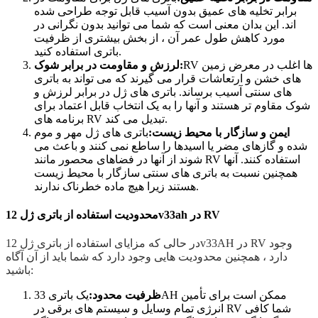
برابر تخلیه های عمیق بدون آسیب قابل توجه طراحی شده
اند. این بدان معنی است که شما می توانید بدون نگرانی در
مورد کاهش طول عمر آن ، از بخش بیشتری از ظرفیت
باتری استفاده کنید.
RV ها اغلب در معرض زمین
لرزش و مقاومت در برابر شوک:
های خشن و ارتعاشات قرار می گیرند که می تواند به باتری
های سنتی آسیب برساند. باتری های ژل در برابر لرزش و
شوک مقاوم تر هستند و آنها را به یک انتخاب قابل اعتماد برای
برنامه های RV تبدیل می کند.
ایمن و سازگار با محیط زیست:
باتری های ژل مهر و موم
شده و گازهای مضر یا اسیدها را ساطع نمی کنند و باعث می
شوند از آنها در فضاهای محصور مانند RV استفاده کنند. آنها
همچنین نسبت به باتری های سنتی سازگار با محیط زیست
هستند زیرا هیچ ماده خطرناک ندارند.
محدودیت استفاده از باتری ژل 12v33ah در RV
در حالی که مزایای استفاده از باتری ژل 12v33AH در RV وجود
دارد ، همچنین محدودیت هایی وجود دارد که شما باید از آن آگاه
باشید:
ظرفیت محدود:
یک باتری 33AH ممکن است برای تأمین
انرژی تمام وسایل و سیستم های برقی در RV شما کافی