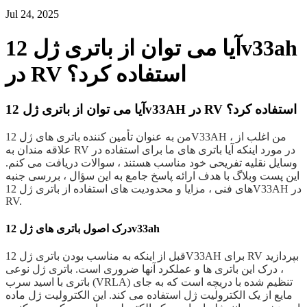
Jul 24, 2025
آیا می توان از باتری ژل 12v33ah
در RV استفاده کرد؟
آیا می توان از باتری ژل 12v33AH در RV استفاده کرد؟
من به عنوان تأمین کننده باتری های ژل 12V33AH ، من اغلب از
علاقه مندان به RV در مورد اینکه آیا باتری های ما برای استفاده در
وسایل نقلیه تفریحی خود مناسب هستند ، سوالات دریافت می کنم.
این پست وبلاگ با هدف ارائه پاسخ جامع به این سؤال ، بررسی جنبه
های فنی ، مزایا و محدودیت های استفاده از باتری ژل 12V33AH در
RV.
درک اصول باتری های ژل 12v33ah
قبل از اینکه به مناسب بودن باتری ژل 12V33AH برای RV بپردازید
، درک این باتری ها و عملکرد آنها ضروری است. باتری ژل نوعی
باتری با اسید سرب (VRLA) تنظیم شده با دریچه است که به جای
مایع از یک الکترولیت ژل استفاده می کند. این الکترولیت ژل ماده