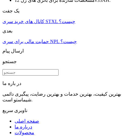
مشخصات سازنده برای باتری های ژل 12v33AH.
یک جفت
کانال های خرید سری STXL چیست؟
بعدی
حمایت مالی برای سری NPL چیست؟
ارسال پیام
جستجو
در باره ما
بهترین کیفیت، بهترین خدمات و بهترین رضایت، پیگیری دائمی
شیماستو است.
ناوبری سریع
صفحه اصلی
درباره ما
محصولات