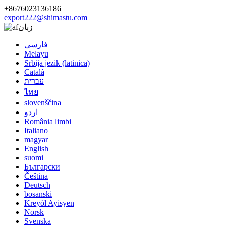
+8676023136186
export222@shimastu.com
زبان
فارسی
Melayu
Srbija jezik (latinica)
Català
עברית
ไทย
slovenščina
اردو
România limbi
Italiano
magyar
English
suomi
Български
Čeština
Deutsch
bosanski
Kreyòl Ayisyen
Norsk
Svenska