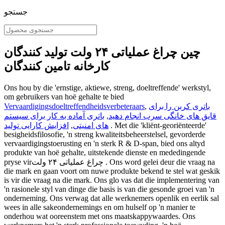
جستجو
چین چراغ عملیاتی ۲۴ ولت تولید کنندگان
کارخانه تامین کنندگان
Ons hou by die 'ernstige, aktiewe, streng, doeltreffende' werkstyl,
om gebruikers van hoë gehalte te bied
باتری کربن را برای
,
Vervaardigingsdoeltreffendheidsverbeteraars
قایق های خانگی سرب انجام دهید
,
باتری آماده به کار برای سیستم
. Met die 'kliënt-georiënteerde'
های امنیتی
,
افزایش کارایی تولید
besigheidsfilosofie, 'n streng kwaliteitsbeheerstelsel, gevorderde
vervaardigingstoerusting en 'n sterk R & D-span, bied ons altyd
produkte van hoë gehalte, uitstekende dienste en mededingende
pryse virچراغ عملیاتی ۲۴ ولت . Ons word gelei deur die vraag na
die mark en gaan voort om nuwe produkte bekend te stel wat geskik
is vir die vraag na die mark. Ons glo vas dat die implementering van
'n rasionele styl van dinge die basis is van die gesonde groei van 'n
onderneming. Ons verwag dat alle werknemers openlik en eerlik sal
wees in alle sakeondernemings en om hulself op 'n manier te
onderhou wat ooreenstem met ons maatskappywaardes. Ons