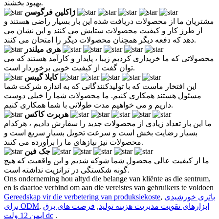
بهبود بخشند.
ژاکلین فرگوسن
مشتریان ما از محصولات دریافت شده این بار بسیار راضی هستند و
از طرز کار و کیفیت محصولات ستایش می کنند و این نشان می
دهد که دفعه دیگر همچنان محصولات دیگر را امتحان می کنند.
هری میلندر
محصولاتی که ما خریداری کردیم زیبا ، پایدار و کارآمد هستند که می
توان گفت از کیفیت خوبی برخوردار است.
کایلا گیبس
این افتخار ماست که با تولیدکنندگانی که به اندازه شرکت شما
مسئول هستند همکاری کنیم. ما محصولات شما را خیلی دوست
داریم و می خواهیم مدت طولانی با شما همکاری کنیم.
هربرت کاکس
ما این بار تعداد زیادی از محصولات جدید را سفارش دادیم ، هرکدام
بسیار رضایت بخش است و سرعت تحویل بسیار سریع است و
محصولات نیز نیازهای ما را برآورده می کنند.
جک فین
ما از کیفیت عالی محصول شما شوکه شدیم و این واقعیت که هیچ
گونه شکستگی در ترانزیت نداشته است.
Ons onderneming hou altyd die belange van kliënte as die sentrum,
en is daartoe verbind om aan die vereistes van gebruikers te voldoen
باتری خورشیدی
,
Gereedskap vir die verbetering van produksiekoste
ابزارهای تقویت مدیریت هزینه تولید
,
فرصت های برق
,
برای ODM
.
ایمن 12 ولت dc