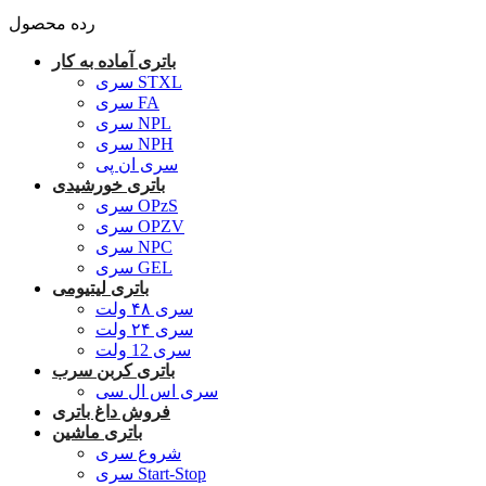
رده محصول
باتری آماده به کار
سری STXL
سری FA
سری NPL
سری NPH
سری ان پی
باتری خورشیدی
سری OPzS
سری OPZV
سری NPC
سری GEL
باتری لیتیومی
سری ۴۸ ولت
سری ۲۴ ولت
سری 12 ولت
باتری کربن سرب
سری اس ال سی
فروش داغ باتری
باتری ماشین
شروع سری
سری Start-Stop