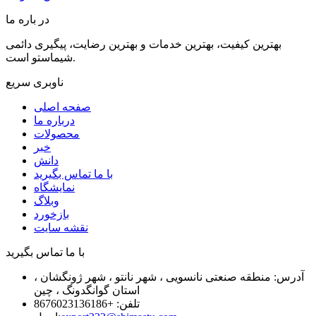
در باره ما
بهترین کیفیت، بهترین خدمات و بهترین رضایت، پیگیری دائمی
شیماستو است.
ناوبری سریع
صفحه اصلی
درباره ما
محصولات
خبر
دانش
با ما تماس بگیرید
نمایشگاه
وبلاگ
بازخورد
نقشه سایت
با ما تماس بگیرید
آدرس: منطقه صنعتی نانسویی ، شهر نانتو ، شهر ژونگشان ،
استان گوانگدونگ ، چین
تلفن: +8676023136186