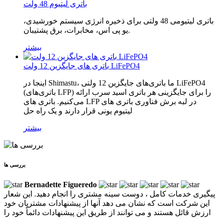
باتری لیتیوم 48 ولت
باتری لیتیومی 48 ولتی برای ذخیره انرژی سیستم خورشیدی،
یو پی اس، مخابرات، برق پشتیبان.
بیشتر
باتری های جایگزین 12 ولت LiFePO4
اینجا در Shimastu، ما باتری‌های جایگزین 12 ولتی LiFePO4
(باتری‌های LFP) را برای جایگزینی هر باتری اسید سرب ارائه
می‌کنیم. باتری های LFP در لبه برش فناوری باتری های
لیتیوم یونی قرار دارند و یک راه حل
بیشتر
بررسی ها
Bernadette Figueredo
پیگیری خدمات کامل ، دوست سینه مشتری را انجام دهید. این شعار
این شرکت است که نشان می دهد آنها از پیشنهادات مشتریان خود
ارزش قائل هستند و می توانند از طریق این پیشنهادات دائماً خود را