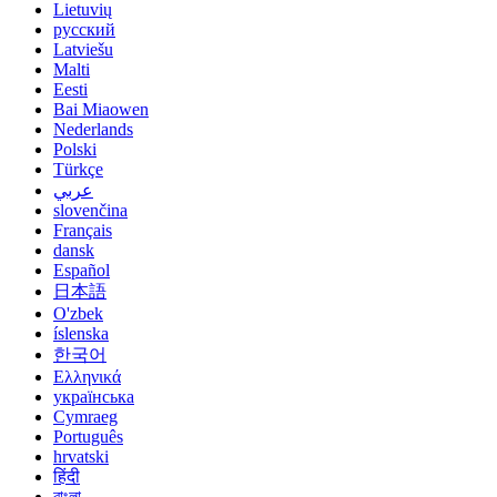
Lietuvių
русский
Latviešu
Malti
Eesti
Bai Miaowen
Nederlands
Polski
Türkçe
عربي
slovenčina
Français
dansk
Español
日本語
O'zbek
íslenska
한국어
Ελληνικά
українська
Cymraeg
Português
hrvatski
हिंदी
বাংলা