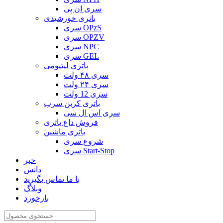
سری ان پی
باتری خورشیدی
سری OPzS
سری OPZV
سری NPC
سری GEL
باتری لیتیومی
سری ۴۸ ولت
سری ۲۴ ولت
سری 12 ولت
باتری کربن سرب
سری اس ال سی
فروش داغ باتری
باتری ماشین
شروع سری
سری Start-Stop
خبر
دانش
با ما تماس بگیرید
وبلاگ
بازخورد