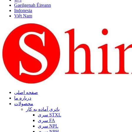
Gaeilgenah Éireann
Indonesia
Việt Nam
صفحه اصلی
درباره ما
محصولات
باتری آماده به کار
سری STXL
سری FA
سری NPL
سری NPH