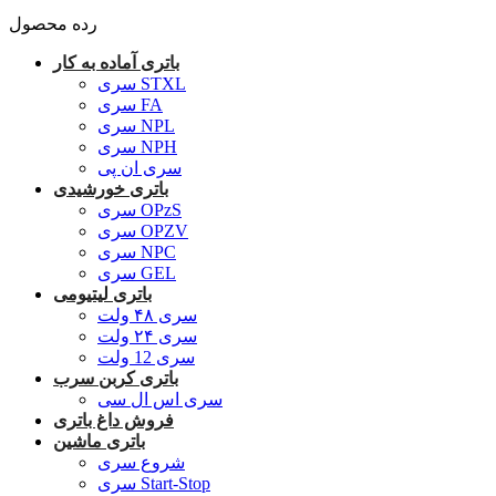
رده محصول
باتری آماده به کار
سری STXL
سری FA
سری NPL
سری NPH
سری ان پی
باتری خورشیدی
سری OPzS
سری OPZV
سری NPC
سری GEL
باتری لیتیومی
سری ۴۸ ولت
سری ۲۴ ولت
سری 12 ولت
باتری کربن سرب
سری اس ال سی
فروش داغ باتری
باتری ماشین
شروع سری
سری Start-Stop