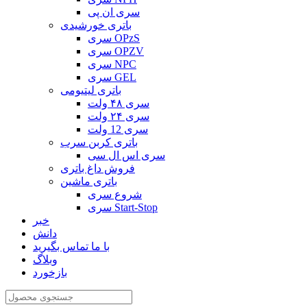
سری ان پی
باتری خورشیدی
سری OPzS
سری OPZV
سری NPC
سری GEL
باتری لیتیومی
سری ۴۸ ولت
سری ۲۴ ولت
سری 12 ولت
باتری کربن سرب
سری اس ال سی
فروش داغ باتری
باتری ماشین
شروع سری
سری Start-Stop
خبر
دانش
با ما تماس بگیرید
وبلاگ
بازخورد