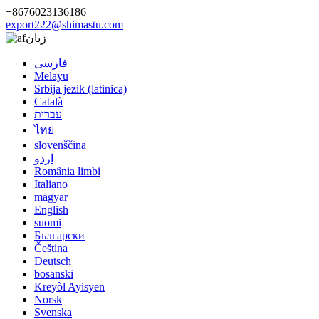
+8676023136186
export222@shimastu.com
زبان
فارسی
Melayu
Srbija jezik (latinica)
Català
עברית
ไทย
slovenščina
اردو
România limbi
Italiano
magyar
English
suomi
Български
Čeština
Deutsch
bosanski
Kreyòl Ayisyen
Norsk
Svenska