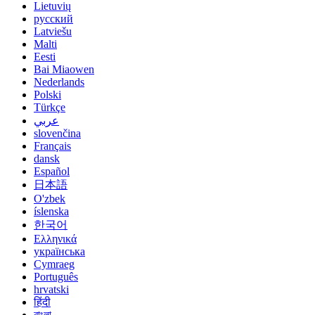
Lietuvių
русский
Latviešu
Malti
Eesti
Bai Miaowen
Nederlands
Polski
Türkçe
عربي
slovenčina
Français
dansk
Español
日本語
O'zbek
íslenska
한국어
Ελληνικά
українська
Cymraeg
Português
hrvatski
हिंदी
বাংলা