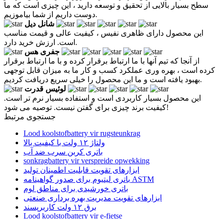
سطح بسیار بالایی از تحقیق و توسعه دارید ، این چیزی است که ما
دوست داریم از شما بیاموزیم.
شانل دیل
این محصول دارای ظاهری نفیس ، کیفیت عالی و قیمت مناسب
است. ارزش خرید دارد.
جفری هس
از آنجا که تیم آنها با ما ارتباط برقرار کرده و با ما ارتباط برقرار
کرده است ، بهره وری عملکرد کسب و کار ما به میزان قابل توجهی
بهبود یافته است و ما این محصول را خیلی سریع دریافت کردیم.
لوئیس قدرت
این محصول بسیار کاربردی است و استفاده بسیار نرم تر است.
کیفیت برند چیزی برای گفتن نیست. توصیه می شود!
جستجوی مرتبط
Lood koolstofbattery vir rugsteunkrag
ولتاژ ۱۲ ولت با کیفیت بالا
باتری کربن سرب ضد آب
sonkragbattery vir verspreide opwekking
ابزارهای تقویت قابلیت اطمینان تولید
باتری لیتیوم برای صدور گواهینامه ASTM
باتری خورشیدی برای مناطق لوم
ابزارهای تقویت مدیریت بهره برداری صنعتی
برق ۱۲ ولت کاربرپسند
Lood koolstofbattery vir e-fietse