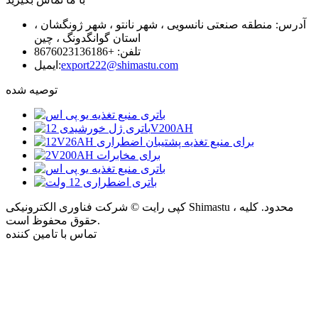
آدرس: منطقه صنعتی نانسویی ، شهر نانتو ، شهر ژونگشان ،
استان گوانگدونگ ، چین
تلفن: +8676023136186
export222@shimastu.com
ایمیل:
توصیه شده
کپی رایت © شرکت فناوری الکترونیکی Shimastu ، محدود. کلیه
حقوق محفوظ است.
تماس با تامین کننده