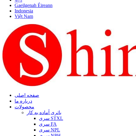
Gaeilgenah Éireann
Indonesia
Việt Nam
صفحه اصلی
درباره ما
محصولات
باتری آماده به کار
سری STXL
سری FA
سری NPL
سری NPH