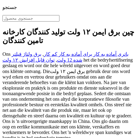
جستجو
چین برق ایمن ۱۲ ولت تولید کنندگان کارخانه
تامین کنندگان
باتری آماده به کار برای آماده به کار کم کار
,
برق ولتاژ فیلتر
Ons
het die bedryfsertifisering
شده 12 ولت
,
توان قابل افزایش ۱۲ ولت
geslaag en word oor die hele wêreld uitgevoer en word goed deur
ons kliënte ontvang. Dieبرق ایمن ۱۲ ولت gebruik deur ons word
wyd erken en vertrou deur gebruikers omdat ons aan die
veranderende behoeftes van die kliënt kan voldoen. Na jare van
eksplorasie en praktyk is ons produkte en dienste suksesvol in die
toonaangewende posisie in die bedryf geplaas. Sedert die ontstaan ​​
van ons onderneming het ons altyd die korporatiewe filosofie van
professionele bestuur en eersteklas kwaliteit omhels. Ons streef nie
net aan die kwaliteit van die produk nie, maar let ook op
diensgehalte en streef daarna om kwaliteit en kultuur op te gradeer.
Ons is 'n uitvoergerigte maatskappy in China. Ons glo daarin om
oop en eerlike kommunikasie met ons kliënte, verskaffers en
werknemers te bevorder. Ons het 'n wêreldwye span kundiges wat
kundig is in hul onderskeie terreine.