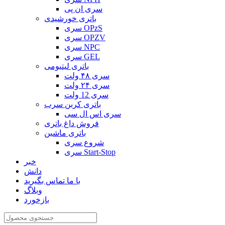
سری ان پی
باتری خورشیدی
سری OPzS
سری OPZV
سری NPC
سری GEL
باتری لیتیومی
سری ۴۸ ولت
سری ۲۴ ولت
سری 12 ولت
باتری کربن سرب
سری اس ال سی
فروش داغ باتری
باتری ماشین
شروع سری
سری Start-Stop
خبر
دانش
با ما تماس بگیرید
وبلاگ
بازخورد