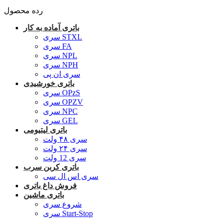
رده محصول
باتری آماده به کار
سری STXL
سری FA
سری NPL
سری NPH
سری ان پی
باتری خورشیدی
سری OPzS
سری OPZV
سری NPC
سری GEL
باتری لیتیومی
سری ۴۸ ولت
سری ۲۴ ولت
سری 12 ولت
باتری کربن سرب
سری اس ال سی
فروش داغ باتری
باتری ماشین
شروع سری
سری Start-Stop