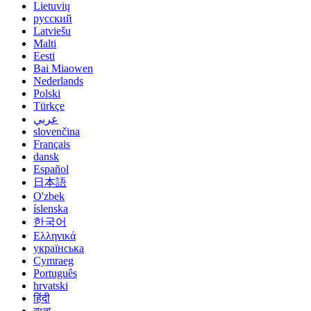
Lietuvių
русский
Latviešu
Malti
Eesti
Bai Miaowen
Nederlands
Polski
Türkçe
عربي
slovenčina
Français
dansk
Español
日本語
O'zbek
íslenska
한국어
Ελληνικά
українська
Cymraeg
Português
hrvatski
हिंदी
বাংলা