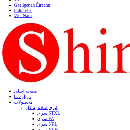
Gaeilgenah Éireann
Indonesia
Việt Nam
صفحه اصلی
درباره ما
محصولات
باتری آماده به کار
سری STXL
سری FA
سری NPL
سری NPH