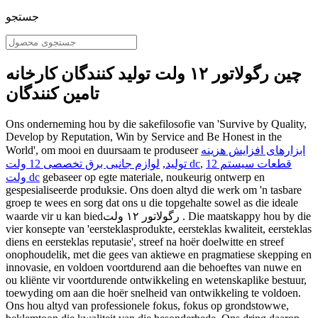
جستجو
چین رگولاتور ۱۲ ولت تولید کنندگان کارخانه
تامین کنندگان
Ons onderneming hou by die sakefilosofie van 'Survive by Quality,
Develop by Reputation, Win by Service and Be Honest in the
ابزارهای افزایش هزینه
World', om mooi en duursaam te produseer
قطعات سیستم 12
,
لوازم جانبی برق تخصصی 12 ولت dc
تولید
,
gebaseer op egte materiale, noukeurig ontwerp en
ولت dc
gespesialiseerde produksie. Ons doen altyd die werk om 'n tasbare
groep te wees en sorg dat ons u die topgehalte sowel as die ideale
waarde vir u kan biedرگولاتور ۱۲ ولت . Die maatskappy hou by die
vier konsepte van 'eersteklasprodukte, eersteklas kwaliteit, eersteklas
diens en eersteklas reputasie', streef na hoër doelwitte en streef
onophoudelik, met die gees van aktiewe en pragmatiese skepping en
innovasie, en voldoen voortdurend aan die behoeftes van nuwe en
ou kliënte vir voortdurende ontwikkeling en wetenskaplike bestuur,
toewyding om aan die hoër snelheid van ontwikkeling te voldoen.
Ons hou altyd van professionele fokus, fokus op grondstowwe,