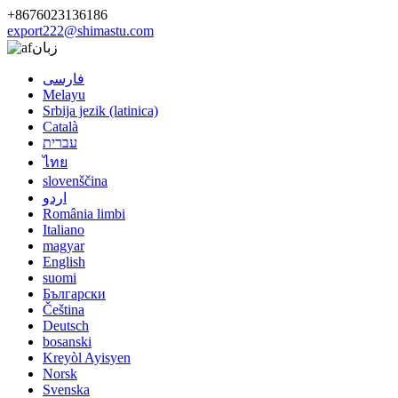
+8676023136186
export222@shimastu.com
زبان
فارسی
Melayu
Srbija jezik (latinica)
Català
עברית
ไทย
slovenščina
اردو
România limbi
Italiano
magyar
English
suomi
Български
Čeština
Deutsch
bosanski
Kreyòl Ayisyen
Norsk
Svenska