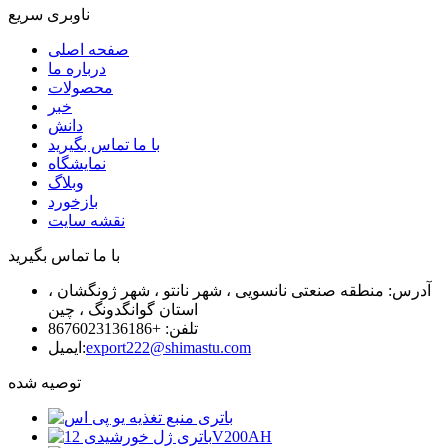
ناوبری سریع
صفحه اصلی
درباره ما
محصولات
خبر
دانش
با ما تماس بگیرید
نمایشگاه
وبلاگ
بازخورد
نقشه سایت
با ما تماس بگیرید
آدرس: منطقه صنعتی نانسویی ، شهر نانتو ، شهر ژونگشان ،
استان گوانگدونگ ، چین
تلفن: +8676023136186
export222@shimastu.com
ایمیل:
توصیه شده