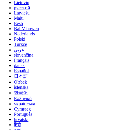
Lietuvių
русский
Latviešu
Malti
Eesti
Bai Miaowen
Nederlands
Polski
Türkçe
عربي
slovenčina
Français
dansk
Español
日本語
O'zbek
íslenska
한국어
Ελληνικά
українська
Cymraeg
Português
hrvatski
हिंदी
বাংলা