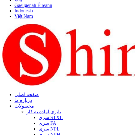
Gaeilgenah Éireann
Indonesia
Việt Nam
صفحه اصلی
درباره ما
محصولات
باتری آماده به کار
سری STXL
سری FA
سری NPL
سری NPH