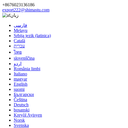
+8676023136186
export222@shimastu.com
زبان
فارسی
Melayu
Srbija jezik (latinica)
Català
עברית
ไทย
slovenščina
اردو
România limbi
Italiano
magyar
English
suomi
Български
Čeština
Deutsch
bosanski
Kreyòl Ayisyen
Norsk
Svenska