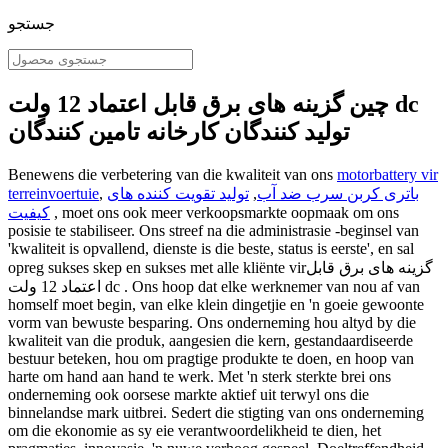
جستجو
چین گزینه های برق قابل اعتماد 12 ولت dc
تولید کنندگان کارخانه تامین کنندگان
Benewens die verbetering van die kwaliteit van ons
motorbattery vir
باتری کربن سرب ضد آب
,
تولید تقویت کننده های
,
terreinvoertuie
, moet ons ook meer verkoopsmarkte oopmaak om ons
کیفیت
posisie te stabiliseer. Ons streef na die administrasie -beginsel van
'kwaliteit is opvallend, dienste is die beste, status is eerste', en sal
opreg sukses skep en sukses met alle kliënte virگزینه های برق قابل
اعتماد 12 ولت dc . Ons hoop dat elke werknemer van nou af van
homself moet begin, van elke klein dingetjie en 'n goeie gewoonte
vorm van bewuste besparing. Ons onderneming hou altyd by die
kwaliteit van die produk, aangesien die kern, gestandaardiseerde
bestuur beteken, hou om pragtige produkte te doen, en hoop van
harte om hand aan hand te werk. Met 'n sterk sterkte brei ons
onderneming ook oorsese markte aktief uit terwyl ons die
binnelandse mark uitbrei. Sedert die stigting van ons onderneming
om die ekonomie as sy eie verantwoordelikheid te dien, het