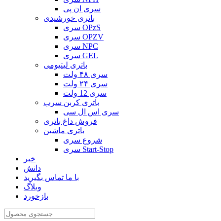
سری ان پی
باتری خورشیدی
سری OPzS
سری OPZV
سری NPC
سری GEL
باتری لیتیومی
سری ۴۸ ولت
سری ۲۴ ولت
سری 12 ولت
باتری کربن سرب
سری اس ال سی
فروش داغ باتری
باتری ماشین
شروع سری
سری Start-Stop
خبر
دانش
با ما تماس بگیرید
وبلاگ
بازخورد