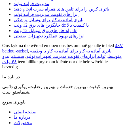
مدیریت فرآیند تولید
باتری کربن را برای تلفن های همراه سرب انجام دهید
ابزارهای تقویت مدیریت فرآیند تولید
باتری آماده به کار برای وسایل پزشکی
جایگزین های برق 12 ولت dc با کیفیت بالا
راه حل های برق موبایل 12 ولت dc
ابزارهای بهبود عملکرد تجهیزات صنعتی
Ons kyk na die wêreld en doen ons bes om hoë gehalte te bied
48V
باتری آماده به کار برای آماده به کار با وظیفه
,
beidou -stelsel
متوسط
,
تولید ابزارهای تقویت مدیریت تجهیزات تولید
,
سیستم بیدو
teen billike pryse om kliënte oor die hele wêreld te
۴۸ ولت
bevredig.
در باره ما
بهترین کیفیت، بهترین خدمات و بهترین رضایت، پیگیری دائمی
شیماستو است.
ناوبری سریع
صفحه اصلی
درباره ما
محصولات