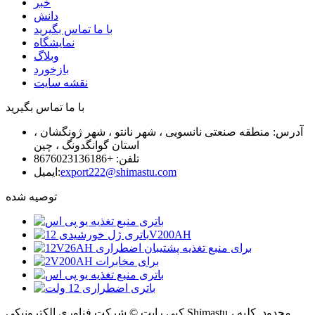
خبر
دانش
با ما تماس بگیرید
نمایشگاه
وبلاگ
بازخورد
نقشه سایت
با ما تماس بگیرید
آدرس: منطقه صنعتی نانسویی ، شهر نانتو ، شهر ژونگشان ،
استان گوانگدونگ ، چین
تلفن: +8676023136186
export222@shimastu.com
ایمیل:
توصیه شده
کپی رایت © شرکت فناوری الکترونیکی Shimastu ، محدود. کلیه