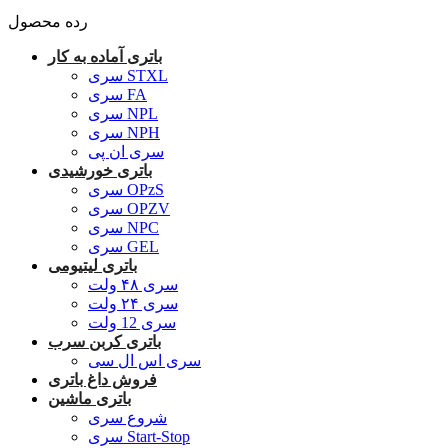
رده محصول
باتری آماده به کار
سری STXL
سری FA
سری NPL
سری NPH
سری ان پی
باتری خورشیدی
سری OPzS
سری OPZV
سری NPC
سری GEL
باتری لیتیومی
سری ۴۸ ولت
سری ۲۴ ولت
سری 12 ولت
باتری کربن سرب
سری اس ال سی
فروش داغ باتری
باتری ماشین
شروع سری
سری Start-Stop