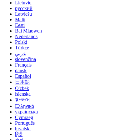
Lietuvių
русский
Latviešu
Malti
Eesti
Bai Miaowen
Nederlands
Polski
Türkçe
عربي
slovenčina
Français
dansk
Español
日本語
O'zbek
íslenska
한국어
Ελληνικά
українська
Cymraeg
Português
hrvatski
हिंदी
বাংলা