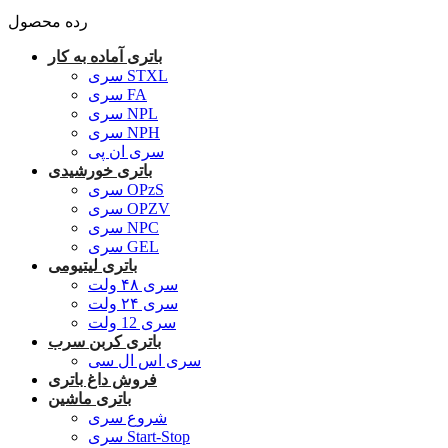
رده محصول
باتری آماده به کار
سری STXL
سری FA
سری NPL
سری NPH
سری ان پی
باتری خورشیدی
سری OPzS
سری OPZV
سری NPC
سری GEL
باتری لیتیومی
سری ۴۸ ولت
سری ۲۴ ولت
سری 12 ولت
باتری کربن سرب
سری اس ال سی
فروش داغ باتری
باتری ماشین
شروع سری
سری Start-Stop