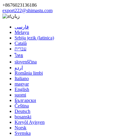
+8676023136186
export222@shimastu.com
زبان
فارسی
Melayu
Srbija jezik (latinica)
Català
עברית
ไทย
slovenščina
اردو
România limbi
Italiano
magyar
English
suomi
Български
Čeština
Deutsch
bosanski
Kreyòl Ayisyen
Norsk
Svenska