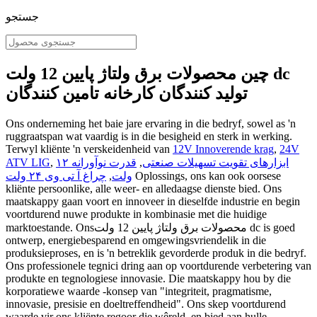
جستجو
چین محصولات برق ولتاژ پایین 12 ولت dc
تولید کنندگان کارخانه تامین کنندگان
Ons onderneming het baie jare ervaring in die bedryf, sowel as 'n
ruggraatspan wat vaardig is in die besigheid en sterk in werking.
Terwyl kliënte 'n verskeidenheid van
12V Innoverende krag
,
24V
ابزارهای تقویت تسهیلات صنعتی
,
قدرت نوآورانه ۱۲
,
ATV LIG
Oplossings, ons kan ook oorsese
ولت
,
چراغ آ تی وی ۲۴ ولت
kliënte persoonlike, alle weer- en alledaagse dienste bied. Ons
maatskappy gaan voort en innoveer in dieselfde industrie en begin
voortdurend nuwe produkte in kombinasie met die huidige
marktoestande. Onsمحصولات برق ولتاژ پایین 12 ولت dc is goed
ontwerp, energiebesparend en omgewingsvriendelik in die
produksieproses, en is 'n betreklik gevorderde produk in die bedryf.
Ons professionele tegnici dring aan op voortdurende verbetering van
produkte en tegnologiese innovasie. Die maatskappy hou by die
korporatiewe waarde -konsep van "integriteit, pragmatisme,
innovasie, presisie en doeltreffendheid". Ons skep voortdurend
waarde vir ons kliënte regoor die wêreld, en bied aan hulle