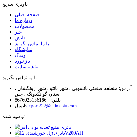
ناوبری سریع
صفحه اصلی
درباره ما
محصولات
خبر
دانش
با ما تماس بگیرید
نمایشگاه
وبلاگ
بازخورد
نقشه سایت
با ما تماس بگیرید
آدرس: منطقه صنعتی نانسویی ، شهر نانتو ، شهر ژونگشان ،
استان گوانگدونگ ، چین
تلفن: +8676023136186
export222@shimastu.com
ایمیل:
توصیه شده