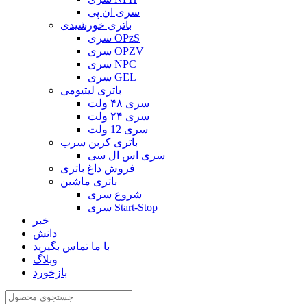
سری ان پی
باتری خورشیدی
سری OPzS
سری OPZV
سری NPC
سری GEL
باتری لیتیومی
سری ۴۸ ولت
سری ۲۴ ولت
سری 12 ولت
باتری کربن سرب
سری اس ال سی
فروش داغ باتری
باتری ماشین
شروع سری
سری Start-Stop
خبر
دانش
با ما تماس بگیرید
وبلاگ
بازخورد