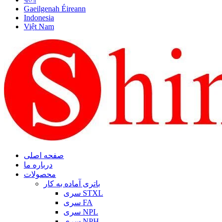
Gaeilgenah Éireann
Indonesia
Việt Nam
صفحه اصلی
درباره ما
محصولات
باتری آماده به کار
سری STXL
سری FA
سری NPL
سری NPH