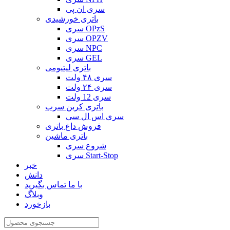
سری ان پی
باتری خورشیدی
سری OPzS
سری OPZV
سری NPC
سری GEL
باتری لیتیومی
سری ۴۸ ولت
سری ۲۴ ولت
سری 12 ولت
باتری کربن سرب
سری اس ال سی
فروش داغ باتری
باتری ماشین
شروع سری
سری Start-Stop
خبر
دانش
با ما تماس بگیرید
وبلاگ
بازخورد