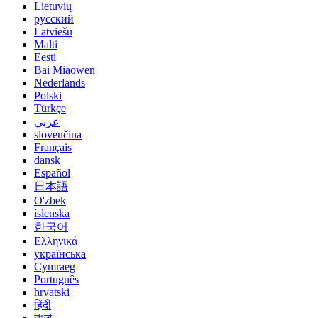
Lietuvių
русский
Latviešu
Malti
Eesti
Bai Miaowen
Nederlands
Polski
Türkçe
عربي
slovenčina
Français
dansk
Español
日本語
O'zbek
íslenska
한국어
Ελληνικά
українська
Cymraeg
Português
hrvatski
हिंदी
বাংলা