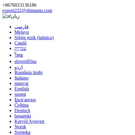
+8676023136186
export222@shimastu.com
زبان
فارسی
Melayu
Srbija jezik (latinica)
Català
עברית
ไทย
slovenščina
اردو
România limbi
Italiano
magyar
English
suomi
Български
Čeština
Deutsch
bosanski
Kreyòl Ayisyen
Norsk
Svenska