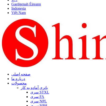
Gaeilgenah Éireann
Indonesia
Việt Nam
صفحه اصلی
درباره ما
محصولات
باتری آماده به کار
سری STXL
سری FA
سری NPL
سری NPH