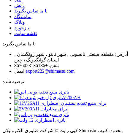
دانش
با ما تماس بگیرید
نمایشگاه
وبلاگ
بازخورد
نقشه سایت
با ما تماس بگیرید
آدرس: منطقه صنعتی نانسویی ، شهر نانتو ، شهر ژونگشان ،
استان گوانگدونگ ، چین
تلفن: +8676023136186
export222@shimastu.com
ایمیل:
توصیه شده
کپی رایت © شرکت فناوری الکترونیکی Shimastu ، محدود. کلیه