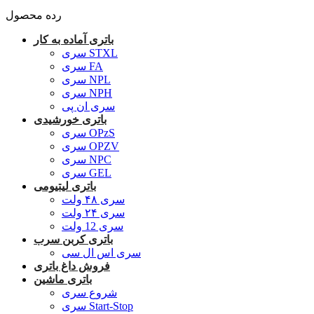
رده محصول
باتری آماده به کار
سری STXL
سری FA
سری NPL
سری NPH
سری ان پی
باتری خورشیدی
سری OPzS
سری OPZV
سری NPC
سری GEL
باتری لیتیومی
سری ۴۸ ولت
سری ۲۴ ولت
سری 12 ولت
باتری کربن سرب
سری اس ال سی
فروش داغ باتری
باتری ماشین
شروع سری
سری Start-Stop